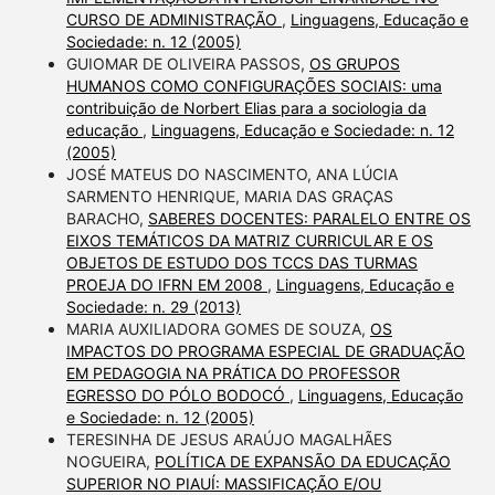
CURSO DE ADMINISTRAÇÃO
,
Linguagens, Educação e
Sociedade: n. 12 (2005)
GUIOMAR DE OLIVEIRA PASSOS,
OS GRUPOS
HUMANOS COMO CONFIGURAÇÕES SOCIAIS: uma
contribuição de Norbert Elias para a sociologia da
educação
,
Linguagens, Educação e Sociedade: n. 12
(2005)
JOSÉ MATEUS DO NASCIMENTO, ANA LÚCIA
SARMENTO HENRIQUE, MARIA DAS GRAÇAS
BARACHO,
SABERES DOCENTES: PARALELO ENTRE OS
EIXOS TEMÁTICOS DA MATRIZ CURRICULAR E OS
OBJETOS DE ESTUDO DOS TCCS DAS TURMAS
PROEJA DO IFRN EM 2008
,
Linguagens, Educação e
Sociedade: n. 29 (2013)
MARIA AUXILIADORA GOMES DE SOUZA,
OS
IMPACTOS DO PROGRAMA ESPECIAL DE GRADUAÇÃO
EM PEDAGOGIA NA PRÁTICA DO PROFESSOR
EGRESSO DO PÓLO BODOCÓ
,
Linguagens, Educação
e Sociedade: n. 12 (2005)
TERESINHA DE JESUS ARAÚJO MAGALHÃES
NOGUEIRA,
POLÍTICA DE EXPANSÃO DA EDUCAÇÃO
SUPERIOR NO PIAUÍ: MASSIFICAÇÃO E/OU