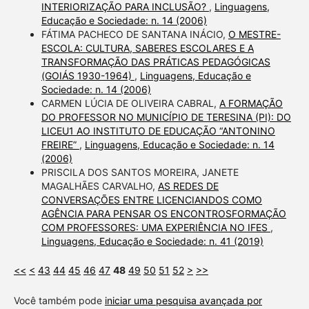
INTERIORIZAÇÃO PARA INCLUSÃO?
,
Linguagens,
Educação e Sociedade: n. 14 (2006)
FÁTIMA PACHECO DE SANTANA INÁCIO,
O MESTRE-
ESCOLA: CULTURA, SABERES ESCOLARES E A
TRANSFORMAÇÃO DAS PRÁTICAS PEDAGÓGICAS
(GOIÁS 1930-1964)
,
Linguagens, Educação e
Sociedade: n. 14 (2006)
CARMEN LÚCIA DE OLIVEIRA CABRAL,
A FORMAÇÃO
DO PROFESSOR NO MUNICÍPIO DE TERESINA (PI): DO
LICEU1 AO INSTITUTO DE EDUCAÇÃO “ANTONINO
FREIRE”
,
Linguagens, Educação e Sociedade: n. 14
(2006)
PRISCILA DOS SANTOS MOREIRA, JANETE
MAGALHÃES CARVALHO,
AS REDES DE
CONVERSAÇÕES ENTRE LICENCIANDOS COMO
AGÊNCIA PARA PENSAR OS ENCONTROSFORMAÇÃO
COM PROFESSORES: UMA EXPERIÊNCIA NO IFES
,
Linguagens, Educação e Sociedade: n. 41 (2019)
<<
<
43
44
45
46
47
48
49
50
51
52
>
>>
Você também pode
iniciar uma pesquisa avançada por