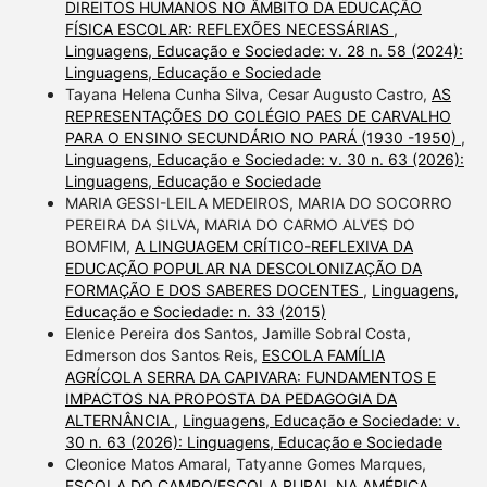
DIREITOS HUMANOS NO ÂMBITO DA EDUCAÇÃO
FÍSICA ESCOLAR: REFLEXÕES NECESSÁRIAS
,
Linguagens, Educação e Sociedade: v. 28 n. 58 (2024):
Linguagens, Educação e Sociedade
Tayana Helena Cunha Silva, Cesar Augusto Castro,
AS
REPRESENTAÇÕES DO COLÉGIO PAES DE CARVALHO
PARA O ENSINO SECUNDÁRIO NO PARÁ (1930 -1950)
,
Linguagens, Educação e Sociedade: v. 30 n. 63 (2026):
Linguagens, Educação e Sociedade
MARIA GESSI-LEILA MEDEIROS, MARIA DO SOCORRO
PEREIRA DA SILVA, MARIA DO CARMO ALVES DO
BOMFIM,
A LINGUAGEM CRÍTICO-REFLEXIVA DA
EDUCAÇÃO POPULAR NA DESCOLONIZAÇÃO DA
FORMAÇÃO E DOS SABERES DOCENTES
,
Linguagens,
Educação e Sociedade: n. 33 (2015)
Elenice Pereira dos Santos, Jamille Sobral Costa,
Edmerson dos Santos Reis,
ESCOLA FAMÍLIA
AGRÍCOLA SERRA DA CAPIVARA: FUNDAMENTOS E
IMPACTOS NA PROPOSTA DA PEDAGOGIA DA
ALTERNÂNCIA
,
Linguagens, Educação e Sociedade: v.
30 n. 63 (2026): Linguagens, Educação e Sociedade
Cleonice Matos Amaral, Tatyanne Gomes Marques,
ESCOLA DO CAMPO/ESCOLA RURAL NA AMÉRICA