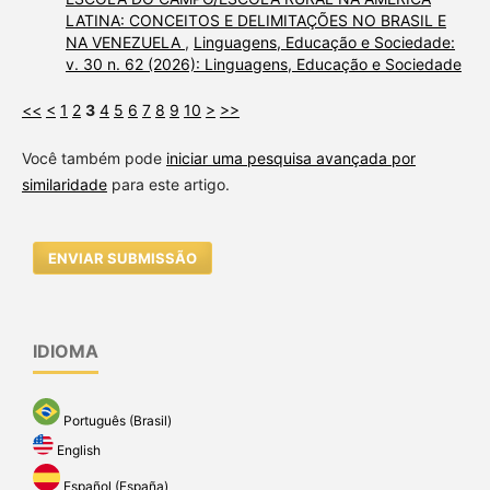
LATINA: CONCEITOS E DELIMITAÇÕES NO BRASIL E
NA VENEZUELA
,
Linguagens, Educação e Sociedade:
v. 30 n. 62 (2026): Linguagens, Educação e Sociedade
<<
<
1
2
3
4
5
6
7
8
9
10
>
>>
Você também pode
iniciar uma pesquisa avançada por
similaridade
para este artigo.
ENVIAR SUBMISSÃO
IDIOMA
Português (Brasil)
English
Español (España)