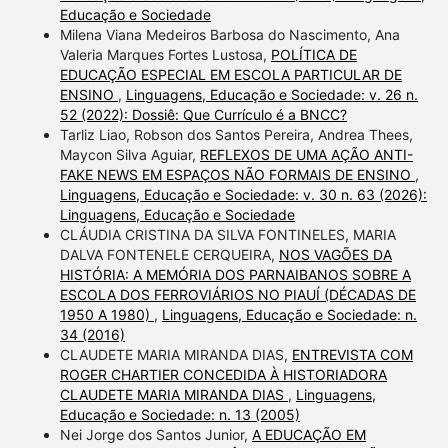
Educação e Sociedade
Milena Viana Medeiros Barbosa do Nascimento, Ana
Valeria Marques Fortes Lustosa,
POLÍTICA DE
EDUCAÇÃO ESPECIAL EM ESCOLA PARTICULAR DE
ENSINO
,
Linguagens, Educação e Sociedade: v. 26 n.
52 (2022): Dossiê: Que Currículo é a BNCC?
Tarliz Liao, Robson dos Santos Pereira, Andrea Thees,
Maycon Silva Aguiar,
REFLEXOS DE UMA AÇÃO ANTI-
FAKE NEWS EM ESPAÇOS NÃO FORMAIS DE ENSINO
,
Linguagens, Educação e Sociedade: v. 30 n. 63 (2026):
Linguagens, Educação e Sociedade
CLÁUDIA CRISTINA DA SILVA FONTINELES, MARIA
DALVA FONTENELE CERQUEIRA,
NOS VAGÕES DA
HISTÓRIA: A MEMÓRIA DOS PARNAIBANOS SOBRE A
ESCOLA DOS FERROVIÁRIOS NO PIAUÍ (DÉCADAS DE
1950 A 1980)
,
Linguagens, Educação e Sociedade: n.
34 (2016)
CLAUDETE MARIA MIRANDA DIAS,
ENTREVISTA COM
ROGER CHARTIER CONCEDIDA À HISTORIADORA
CLAUDETE MARIA MIRANDA DIAS
,
Linguagens,
Educação e Sociedade: n. 13 (2005)
Nei Jorge dos Santos Junior,
A EDUCAÇÃO EM