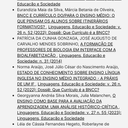
Educação e Sociedade
Eurandizia Maia da Silva, Márcia Betania de Oliveira,
BNCC E CURRÍCULO DO/PARA O ENSINO MÉDIO: O
QUE PENSAM OS ALUNOS SOBRE ITINERÁRIOS
FORMATIVOS?
,
Linguagens, Educação e Sociedade: v.
26 n. 52 (2022): Dossiê: Que Currículo é a BNCC?
PATRÍCIA DA CUNHA GONZAGA, JOSÉ AUGUSTO DE
CARVALHO MENDES SOBRINHO,
A FORMAÇÃO DE
PROFESSORES DE BIOLOGIA EM INTERFACE COM A
BIOALFABETIZAÇÃO
,
Linguagens, Educação e
Sociedade: n. 31 (2014)
Norma Araújo, José Júlio César do Nascimento Araújo,
ESTADO DE CONHECIMENTO SOBRE ENSINO LÍNGUA
INGLESA NO ENSINO MÉDIO INTEGRADO - A PRÁXIS
DE UM IF
,
Linguagens, Educação e Sociedade: v. 26 n.
52 (2022): Dossiê: Que Currículo é a BNCC?
Georgyanna Andréa Silva Morais, Julia Malanchen,
O
ENSINO COMO BASE PARA A AVALIAÇÃO DA
APRENDIZAGEM: UMA ANÁLISE HISTÓRICO-CRÍTICA
,
Linguagens, Educação e Sociedade: v. 27 n. 55 (2023):
Linguagens, Educação e Sociedade
Léia de Cássia Fernandes Hegeto, Roberlayne de