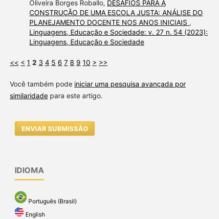
Oliveira Borges Roballo,
DESAFIOS PARA A
CONSTRUÇÃO DE UMA ESCOLA JUSTA: ANÁLISE DO
PLANEJAMENTO DOCENTE NOS ANOS INICIAIS
,
Linguagens, Educação e Sociedade: v. 27 n. 54 (2023):
Linguagens, Educação e Sociedade
<<
<
1
2
3
4
5
6
7
8
9
10
>
>>
Você também pode
iniciar uma pesquisa avançada por
similaridade
para este artigo.
ENVIAR SUBMISSÃO
IDIOMA
Português (Brasil)
English