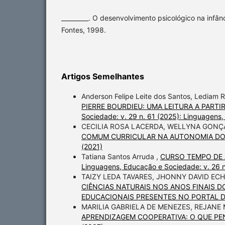
_________. O desenvolvimento psicológico na infân
Fontes, 1998.
Artigos Semelhantes
Anderson Felipe Leite dos Santos, Lediam
PIERRE BOURDIEU: UMA LEITURA A PART
Sociedade: v. 29 n. 61 (2025): Linguagens
CECILIA ROSA LACERDA, WELLYNA GONÇ
COMUM CURRICULAR NA AUTONOMIA D
(2021)
Tatiana Santos Arruda ,
CURSO TEMPO DE 
Linguagens, Educação e Sociedade: v. 26 
TAIZY LEDA TAVARES, JHONNY DAVID EC
CIÊNCIAS NATURAIS NOS ANOS FINAIS 
EDUCACIONAIS PRESENTES NO PORTAL 
MARILIA GABRIELA DE MENEZES, REJANE 
APRENDIZAGEM COOPERATIVA: O QUE P