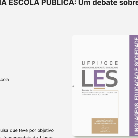
 ESCOLA PÚBLICA: Um debate sobre
scola
uisa que teve por objetivo
os fundamentais da Língua