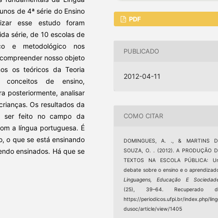
unos de 4ª série do Ensino
PDF
lizar esse estudo foram
ida série, de 10 escolas de
co e metodológico nos
PUBLICADO
compreender nosso objeto
os os teóricos da Teoria
2012-04-11
s conceitos de ensino,
 posteriormente, analisar
rianças. Os resultados da
r ser feito no campo da
COMO CITAR
com a língua portuguesa. É
o, o que se está ensinando
DOMINGUES, A. ., & MARTINS D
sendo ensinados. Há que se
SOUZA, O. . (2012). A PRODUÇÃO D
TEXTOS NA ESCOLA PÚBLICA: U
debate sobre o ensino e o aprendizad
Linguagens, Educação E Sociedad
(25), 39–64. Recuperado d
https://periodicos.ufpi.br/index.php/lin
dusoc/article/view/1405