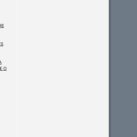
RE
ES
A
E O