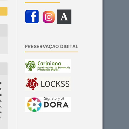
PRESERVAÇÃO DIGITAL
E
E
m
o.
e
,
e
ge