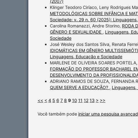
(2007)
Klinger Teodoro Ciríaco, Leny Rodrigues Mar
METODOLÓGICAS SOBRE INFÂNCIA E MA
Sociedade: v. 29 n. 60 (2025): Linguagen
Carolina Romanazzi, Andre Storino,
RODA D
GÊNERO E SEXUALIDADE
,
Linguagens, Edu
Sociedade
José Wesley dos Santos Silva, Renata Ferrei
IDIOMÁTICAS EM GÊNERO MULTISSEMIÓ
Linguagens, Educação e Sociedade
MARLENE DE OLIVEIRA SOARES PORTELA
FORMAÇÃO DO PROFESSOR BACHAREL EM 
DESENVOLVIMENTO DA PROFISSIONALI
ADRIANO RAMOS DE SOUZA, FERNANDA 
QUEM SERVE A EDUCAÇÃO?
,
Linguagens, 
<<
<
4
5
6
7
8
9
10
11
12
13
>
>>
Você também pode
iniciar uma pesquisa avançad