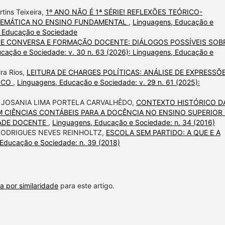
tins Teixeira,
1º ANO NÃO É 1ª SÉRIE! REFLEXÕES TEÓRICO-
TEMÁTICA NO ENSINO FUNDAMENTAL
,
Linguagens, Educação e
s, Educação e Sociedade
E CONVERSA E FORMAÇÃO DOCENTE: DIÁLOGOS POSSÍVEIS SOB
cação e Sociedade: v. 30 n. 63 (2026): Linguagens, Educação e
ra Rios,
LEITURA DE CHARGES POLÍTICAS: ANÁLISE DE EXPRESSÕ
TICO
,
Linguagens, Educação e Sociedade: v. 29 n. 61 (2025):
, JOSANIA LIMA PORTELA CARVALHÊDO,
CONTEXTO HISTÓRICO D
CIÊNCIAS CONTÁBEIS PARA A DOCÊNCIA NO ENSINO SUPERIOR 
DADE DOCENTE
,
Linguagens, Educação e Sociedade: n. 34 (2016)
RODRIGUES NEVES REINHOLTZ,
ESCOLA SEM PARTIDO: A QUE E A
Educação e Sociedade: n. 39 (2018)
a por similaridade
para este artigo.