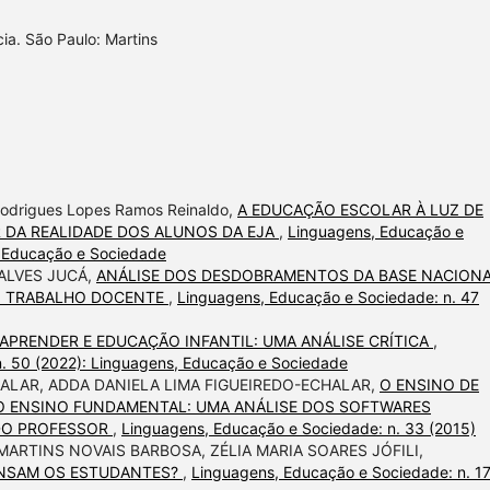
cia. São Paulo: Martins
 Rodrigues Lopes Ramos Reinaldo,
A EDUCAÇÃO ESCOLAR À LUZ DE
IR DA REALIDADE DOS ALUNOS DA EJA
,
Linguagens, Educação e
, Educação e Sociedade
ALVES JUCÁ,
ANÁLISE DOS DESDOBRAMENTOS DA BASE NACION
O TRABALHO DOCENTE
,
Linguagens, Educação e Sociedade: n. 47
APRENDER E EDUCAÇÃO INFANTIL: UMA ANÁLISE CRÍTICA
,
n. 50 (2022): Linguagens, Educação e Sociedade
HALAR, ADDA DANIELA LIMA FIGUEIREDO-ECHALAR,
O ENSINO DE
DO ENSINO FUNDAMENTAL: UMA ANÁLISE DOS SOFTWARES
DO PROFESSOR
,
Linguagens, Educação e Sociedade: n. 33 (2015)
MARTINS NOVAIS BARBOSA, ZÉLIA MARIA SOARES JÓFILI,
ENSAM OS ESTUDANTES?
,
Linguagens, Educação e Sociedade: n. 1