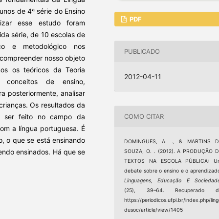
unos de 4ª série do Ensino
PDF
lizar esse estudo foram
ida série, de 10 escolas de
co e metodológico nos
PUBLICADO
compreender nosso objeto
os os teóricos da Teoria
2012-04-11
s conceitos de ensino,
 posteriormente, analisar
rianças. Os resultados da
r ser feito no campo da
COMO CITAR
com a língua portuguesa. É
o, o que se está ensinando
DOMINGUES, A. ., & MARTINS D
sendo ensinados. Há que se
SOUZA, O. . (2012). A PRODUÇÃO D
TEXTOS NA ESCOLA PÚBLICA: U
debate sobre o ensino e o aprendizad
Linguagens, Educação E Sociedad
(25), 39–64. Recuperado d
https://periodicos.ufpi.br/index.php/lin
dusoc/article/view/1405