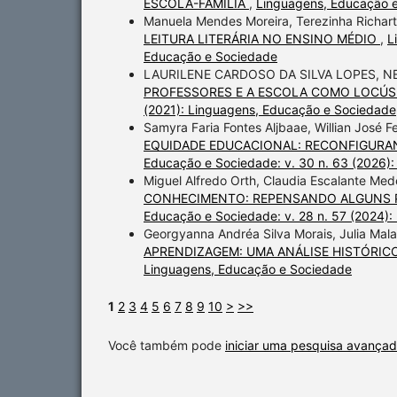
ESCOLA-FAMÍLIA
,
Linguagens, Educação e
Manuela Mendes Moreira, Terezinha Richar
LEITURA LITERÁRIA NO ENSINO MÉDIO
,
L
Educação e Sociedade
LAURILENE CARDOSO DA SILVA LOPES, N
PROFESSORES E A ESCOLA COMO LOCÚS
(2021): Linguagens, Educação e Sociedade
Samyra Faria Fontes Aljbaae, Willian José Fe
EQUIDADE EDUCACIONAL: RECONFIGURA
Educação e Sociedade: v. 30 n. 63 (2026)
Miguel Alfredo Orth, Claudia Escalante Med
CONHECIMENTO: REPENSANDO ALGUNS P
Educação e Sociedade: v. 28 n. 57 (2024)
Georgyanna Andréa Silva Morais, Julia Mal
APRENDIZAGEM: UMA ANÁLISE HISTÓRIC
Linguagens, Educação e Sociedade
1
2
3
4
5
6
7
8
9
10
>
>>
Você também pode
iniciar uma pesquisa avançad