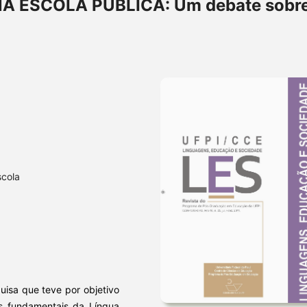
 ESCOLA PÚBLICA: Um debate sobre
scola
uisa que teve por objetivo
os fundamentais da Língua