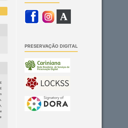
PRESERVAÇÃO DIGITAL
E
E
m
o.
e
,
e
ge