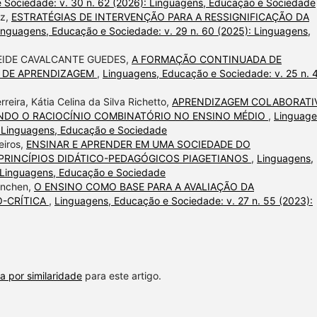
 Sociedade: v. 30 n. 62 (2026): Linguagens, Educação e Sociedade
tz,
ESTRATÉGIAS DE INTERVENÇÃO PARA A RESSIGNIFICAÇÃO DA
inguagens, Educação e Sociedade: v. 29 n. 60 (2025): Linguagens,
EIDE CAVALCANTE GUEDES,
A FORMAÇÃO CONTINUADA DE
 DE APRENDIZAGEM
,
Linguagens, Educação e Sociedade: v. 25 n. 
rreira, Kátia Celina da Silva Richetto,
APRENDIZAGEM COLABORATIV
NDO O RACIOCÍNIO COMBINATÓRIO NO ENSINO MÉDIO
,
Linguage
: Linguagens, Educação e Sociedade
eiros,
ENSINAR E APRENDER EM UMA SOCIEDADE DO
RINCÍPIOS DIDÁTICO-PEDAGÓGICOS PIAGETIANOS
,
Linguagens,
: Linguagens, Educação e Sociedade
anchen,
O ENSINO COMO BASE PARA A AVALIAÇÃO DA
O-CRÍTICA
,
Linguagens, Educação e Sociedade: v. 27 n. 55 (2023):
a por similaridade
para este artigo.