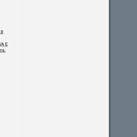
49
A E
ns,