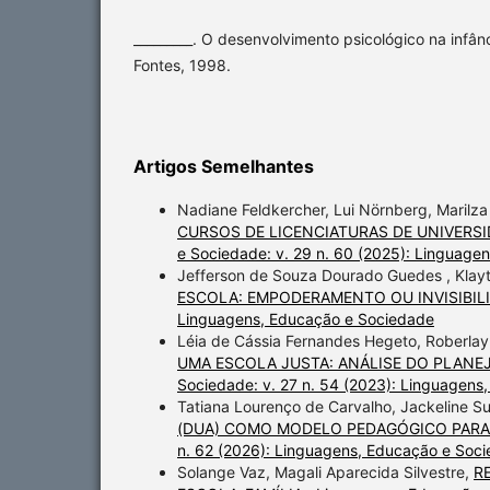
_________. O desenvolvimento psicológico na infân
Fontes, 1998.
Artigos Semelhantes
Nadiane Feldkercher, Lui Nörnberg, Marilz
CURSOS DE LICENCIATURAS DE UNIVERS
e Sociedade: v. 29 n. 60 (2025): Linguage
Jefferson de Souza Dourado Guedes , Klayt
ESCOLA: EMPODERAMENTO OU INVISIBIL
Linguagens, Educação e Sociedade
Léia de Cássia Fernandes Hegeto, Roberlay
UMA ESCOLA JUSTA: ANÁLISE DO PLANE
Sociedade: v. 27 n. 54 (2023): Linguagens
Tatiana Lourenço de Carvalho, Jackeline S
(DUA) COMO MODELO PEDAGÓGICO PARA
n. 62 (2026): Linguagens, Educação e Soc
Solange Vaz, Magali Aparecida Silvestre,
R