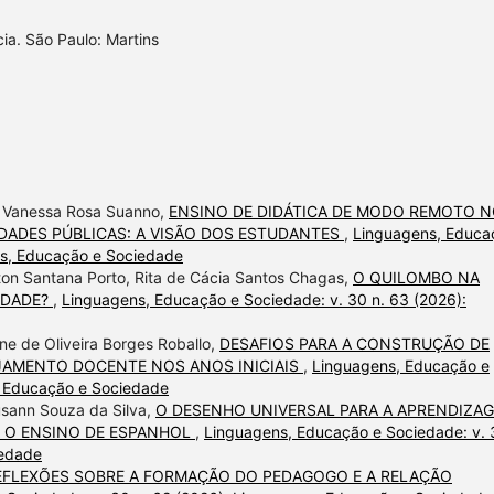
cia. São Paulo: Martins
a Vanessa Rosa Suanno,
ENSINO DE DIDÁTICA DE MODO REMOTO 
IDADES PÚBLICAS: A VISÃO DOS ESTUDANTES
,
Linguagens, Educa
ns, Educação e Sociedade
on Santana Porto, Rita de Cácia Santos Chagas,
O QUILOMBO NA
IDADE?
,
Linguagens, Educação e Sociedade: v. 30 n. 63 (2026):
ne de Oliveira Borges Roballo,
DESAFIOS PARA A CONSTRUÇÃO DE
JAMENTO DOCENTE NOS ANOS INICIAIS
,
Linguagens, Educação e
, Educação e Sociedade
usann Souza da Silva,
O DESENHO UNIVERSAL PARA A APRENDIZA
 O ENSINO DE ESPANHOL
,
Linguagens, Educação e Sociedade: v. 
iedade
EFLEXÕES SOBRE A FORMAÇÃO DO PEDAGOGO E A RELAÇÃO