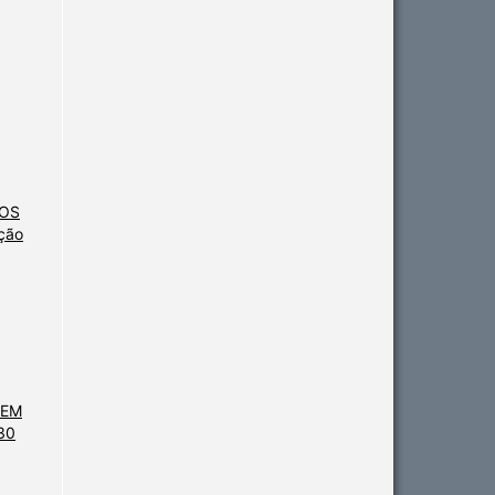
NOS
ção
GEM
30