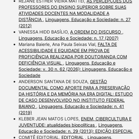
REJANE ESTHER VIEIRA MATTEI,
AS PERCEPÇÕES DOS
PROFESSORES DO ENSINO SUPERIOR SOBRE SUAS
ATIVIDADES DOCENTES NA MODALIDADE A
DISTÂNCIA
,
Linguagens, Educação e Sociedade: n. 27
(2012)
VANESSA HIDD BASÍLIO,
A ORDEM DO DISCURSO
,
Linguagens, Educação e Sociedade: n. 17 (2007)
Mariana Baierle, Ana Paula Seixas Vial,
FALTA DE
ACESSIBILIDADE E EQUIDADE EM PROVA DE
PROFICIÊNCIA REALIZADA POR DOUTORANDA COM
DEFICIÊNCIA VISUAL
,
Linguagens, Educação e
Sociedade: v. 30 n. 62 (2026): Linguagens, Educação e
Sociedade
ANDERSON SANTANA DE SOUZA,
GESTÃO
DOCUMENTAL COMO APORTE PARA A PRESERVAÇÃO
DA HISTÓRIA E DA MEMÓRIA NA ERA DIGITAL: ESTUDO
DE CASO DESENVOLVIDO NO INSTITUTO FEDERAL
BAIANO
,
Linguagens, Educação e Sociedade: n. 41
(2019)
KLEBER JEAN MATOS LOPES,
ENEM, CIBERCULTURA E
JUVENTUDE: atualidades biopolíticas
,
Linguagens,
Educação e Sociedade: n. 29 (2013): EDIÇÃO ESPECIAL
COMITÊ EDITORIAL,
EDITORIAL
,
Linguagens,