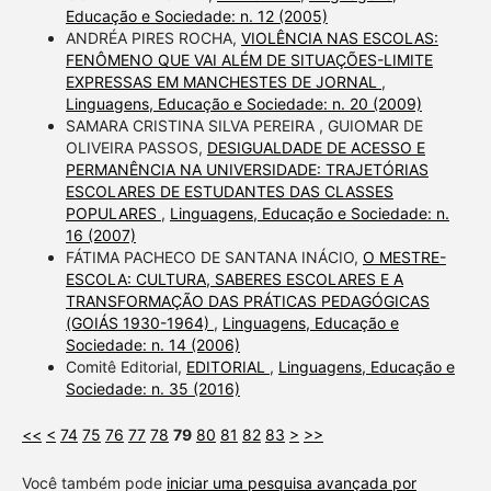
Educação e Sociedade: n. 12 (2005)
ANDRÉA PIRES ROCHA,
VIOLÊNCIA NAS ESCOLAS:
FENÔMENO QUE VAI ALÉM DE SITUAÇÕES-LIMITE
EXPRESSAS EM MANCHESTES DE JORNAL
,
Linguagens, Educação e Sociedade: n. 20 (2009)
SAMARA CRISTINA SILVA PEREIRA , GUIOMAR DE
OLIVEIRA PASSOS,
DESIGUALDADE DE ACESSO E
PERMANÊNCIA NA UNIVERSIDADE: TRAJETÓRIAS
ESCOLARES DE ESTUDANTES DAS CLASSES
POPULARES
,
Linguagens, Educação e Sociedade: n.
16 (2007)
FÁTIMA PACHECO DE SANTANA INÁCIO,
O MESTRE-
ESCOLA: CULTURA, SABERES ESCOLARES E A
TRANSFORMAÇÃO DAS PRÁTICAS PEDAGÓGICAS
(GOIÁS 1930-1964)
,
Linguagens, Educação e
Sociedade: n. 14 (2006)
Comitê Editorial,
EDITORIAL
,
Linguagens, Educação e
Sociedade: n. 35 (2016)
<<
<
74
75
76
77
78
79
80
81
82
83
>
>>
Você também pode
iniciar uma pesquisa avançada por