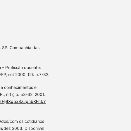
a. SP: Companhia das
– Profissão docente:
/FFP, set 2000, (2): p.7-32.
 de conhecimentos e
R., n.17, p. 53-62, 2001.
n3zHj9Xgbx8zJpnbXFnt/?
/dos/com os cotidianos
an/dez 2003. Disponível