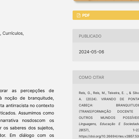
PDF
 Currículos,
PUBLICADO
2024-05-06
COMO CITAR
lorar as percepções de
Reis, G., Reis, M., Teixeira, E. ., & Silv
à noção de branquitude,
A. (2024). VIRANDO DE PONTA
ta antirracista no contexto
CABEÇA: BRANQUITUDE
(TRANS)FORMAÇÃO DOCENTE 
raticados. Assumimos como
OUTROS MUNDOS POSSÍVEIS
 narrativa nosdoscom os
Linguagens, Educação E Sociedad
r os saberes dos sujeitos,
28
(57), 1–23
ador. Em diálogo com os
https://doi.org/10.26694/rles.v28i57.5