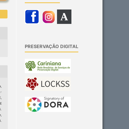
PRESERVAÇÃO DIGITAL
a,
-
,
E
.
e
,
.
3