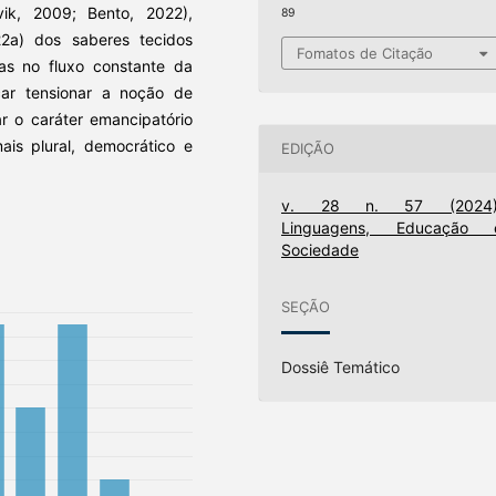
ik, 2009; Bento, 2022),
89
022a) dos saberes tecidos
Fomatos de Citação
nas no fluxo constante da
ar tensionar a noção de
ar o caráter emancipatório
s plural, democrático e
EDIÇÃO
v. 28 n. 57 (2024)
Linguagens, Educação 
Sociedade
SEÇÃO
Dossiê Temático