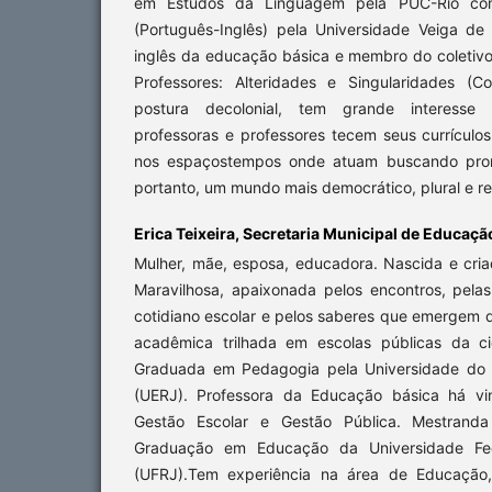
em Estudos da Linguagem pela PUC-Rio com 
(Português-Inglês) pela Universidade Veiga de
inglês da educação básica e membro do coletivo
Professores: Alteridades e Singularidades (
postura decolonial, tem grande interess
professoras e professores tecem seus currículo
nos espaçostempos onde atuam buscando promo
portanto, um mundo mais democrático, plural e re
Erica Teixeira,
Secretaria Municipal de Educação
Mulher, mãe, esposa, educadora. Nascida e cri
Maravilhosa, apaixonada pelos encontros, pelas
cotidiano escolar e pelos saberes que emergem do
acadêmica trilhada em escolas públicas da c
Graduada em Pedagogia pela Universidade do 
(UERJ). Professora da Educação básica há vin
Gestão Escolar e Gestão Pública. Mestrand
Graduação em Educação da Universidade Fed
(UFRJ).Tem experiência na área de Educação