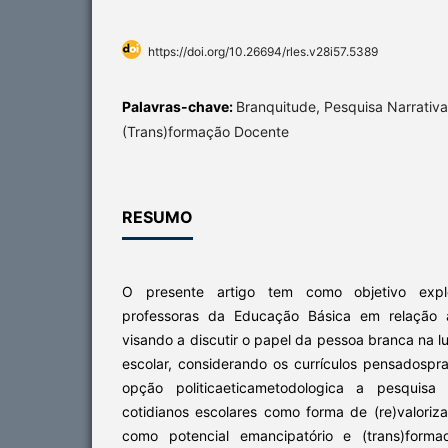
https://doi.org/10.26694/rles.v28i57.5389
Palavras-chave:
Branquitude, Pesquisa Narrativa,
(Trans)formação Docente
RESUMO
O presente artigo tem como objetivo exp
professoras da Educação Básica em relação 
visando a discutir o papel da pessoa branca na lu
escolar, considerando os currículos pensadosp
opção politicaeticametodologica a pesquisa
cotidianos escolares como forma de (re)valoriza
como potencial emancipatório e (trans)form