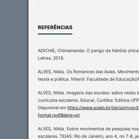
.
REFERÊNCIAS
ADICHIE, Chimamanda. O perigo da história únic
Letras, 2019.
ALVES, Nilda. Os Romances das Aulas. Movimento 
teoria e prática. Niterói: Faculdade de Educação
ALVES, Nilda. Imagens das escolas: sobre redes
currículos escolares. Educar, Curitiba: Editora UFP
Disponível em
https://www.scielo.br/j/er/a/myq
format=pdf&lang=pt
ALVES, Nilda. Sobre movimentos de pesquisa nos
escolares. TEIAS: Rio de Janeiro, ano 4, no 7-8, j