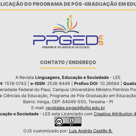
UBLICAÇÃO DO PROGRAMA DE PÓS-GRADUAÇÃO EM EDU
CONTATO / ENDEREÇO
A Revista
Linguagens, Educação e Sociedade
- LES
N
: 1518-0743 |
e-ISSN
: 2526-8449 |
Prefixo DOI
: 10.26694 |
Quali
ersidade Federal do Piauí, Campus Universitário Ministro Petrônio Por
de Ciências da Educação, Programa de Pós-Graduação em Educação
Bairro: Ininga, CEP: 64049-550, Teresina - PI
E-mail:
revistales.ppged@ufpi.edu.br
cação e Sociedade
- LES esta Licenciado com
Creative Attribution 
OJS customizado por:
Luis Andrés Castillo B.