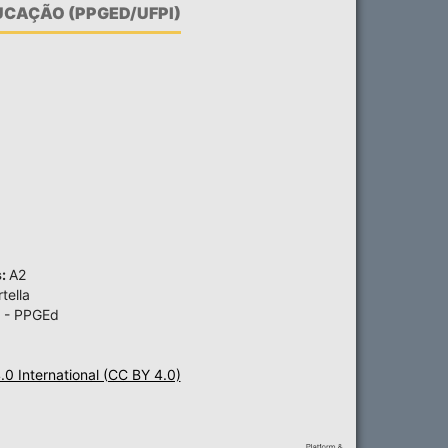
CAÇÃO (PPGED/UFPI)
s:
A2
tella
 - PPGEd
4.0 International (CC BY 4.0)