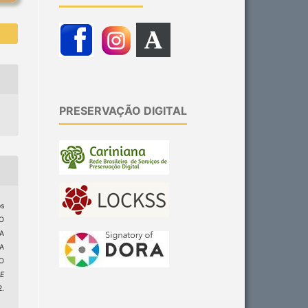
PRESERVAÇÃO DIGITAL
s
DO
A
A
O
 E
.
8