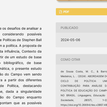
PDF
PUBLICADO
e os desafios de analisar a
considerando possíveis
 Políticas de Stephen Ball
2024-05-06
 a política. A proposta de
da influência, Contexto da
rtir de um estudo de base
COMO CITAR
 bibliográfico, de base
emática, o presente estudo
de Sousa Costa, M. C., & Barro
ação do Campo vem sendo
Medeiros, L. . (2024). ABORDAGEM 
ra a partir dos diferentes
CICLO DE POLÍTICA: UM
e Política, destacando
CONTRIBUIÇÃO PARA ANÁLISE D
POLÍTICA DE EDUCAÇÃO DO CAMP
se, dada a singularidade
NO BRASIL.
Linguagens, Educação
cação do Campo enquanto
Sociedade
,
28
(57), 1–22
pontam que as possíveis
https://doi.org/10.26694/rles.v28i57.4