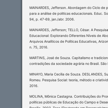
MAINARDES, Jefferson. Abordagem do Ciclo de po
para a análise de politicas educacionais. Educ. So
94, p. 47-69, jan./abr. 2006.
MAINARDES, Jefferson; TELLO, César. A Pesquisa
Educacional: Explorando Diferentes Níveis de A
Arquivos Analíticos de Políticas Educativas, Arizon
n. 75, 2016.
MARTINS, José de Souza. Capitalismo e tradicion
contradições da sociedade agrária no Brasil. São 
MINAYO, Maria Cecília de Souza. DESLANDES, Su
Romeu. Pesquisa Social: teoria, método e criativid
2016.
MOLINA, Mônica Castagna. Contribuições do Pro
políticas públicas de Educação do Campo e Dese
Brasília, 2003. Tese (Doutorado em Desenvolvime