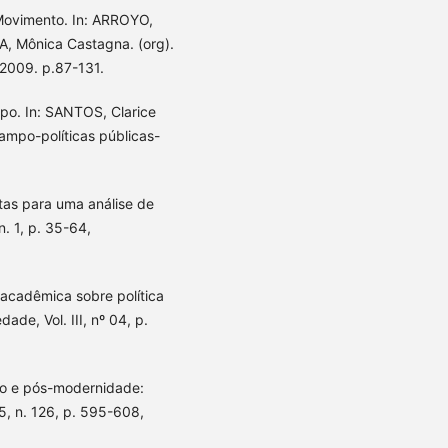
Movimento. In: ARROYO,
A, Mônica Castagna. (org).
2009. p.87-131.
po. In: SANTOS, Clarice
mpo-políticas públicas-
as para uma análise de
n. 1, p. 35-64,
acadêmica sobre política
de, Vol. III, nº 04, p.
ão e pós-modernidade:
5, n. 126, p. 595-608,