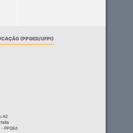
CAÇÃO (PPGED/UFPI)
s:
A2
tella
 - PPGEd