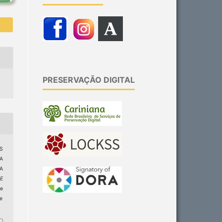
PRESERVAÇÃO DIGITAL
OS
A
A
E
e
ge