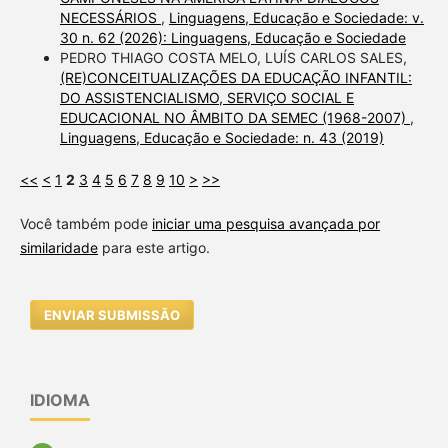
NECESSÁRIOS
,
Linguagens, Educação e Sociedade: v.
30 n. 62 (2026): Linguagens, Educação e Sociedade
PEDRO THIAGO COSTA MELO, LUÍS CARLOS SALES,
(RE)CONCEITUALIZAÇÕES DA EDUCAÇÃO INFANTIL:
DO ASSISTENCIALISMO, SERVIÇO SOCIAL E
EDUCACIONAL NO ÂMBITO DA SEMEC (1968-2007)
,
Linguagens, Educação e Sociedade: n. 43 (2019)
<<
<
1
2
3
4
5
6
7
8
9
10
>
>>
Você também pode
iniciar uma pesquisa avançada por
similaridade
para este artigo.
ENVIAR SUBMISSÃO
IDIOMA