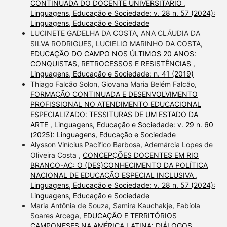
CONTINUADA DO DOCENTE UNIVERSITÁRIO
,
Linguagens, Educação e Sociedade: v. 28 n. 57 (2024):
Linguagens, Educação e Sociedade
LUCINETE GADELHA DA COSTA, ANA CLÁUDIA DA
SILVA RODRIGUES, LUCIELIO MARINHO DA COSTA,
EDUCAÇÃO DO CAMPO NOS ÚLTIMOS 20 ANOS:
CONQUISTAS, RETROCESSOS E RESISTÊNCIAS
,
Linguagens, Educação e Sociedade: n. 41 (2019)
Thiago Falcão Solon, Giovana Maria Belém Falcão,
FORMAÇÃO CONTINUADA E DESENVOLVIMENTO
PROFISSIONAL NO ATENDIMENTO EDUCACIONAL
ESPECIALIZADO: TESSITURAS DE UM ESTADO DA
ARTE
,
Linguagens, Educação e Sociedade: v. 29 n. 60
(2025): Linguagens, Educação e Sociedade
Alysson Vinícius Pacífico Barbosa, Ademárcia Lopes de
Oliveira Costa ,
CONCEPÇÕES DOCENTES EM RIO
BRANCO-AC: O (DES)CONHECIMENTO DA POLÍTICA
NACIONAL DE EDUCAÇÃO ESPECIAL INCLUSIVA
,
Linguagens, Educação e Sociedade: v. 28 n. 57 (2024):
Linguagens, Educação e Sociedade
Maria Antônia de Souza, Samira Kauchakje, Fabíola
Soares Arcega,
EDUCAÇÃO E TERRITÓRIOS
CAMPONESES NA AMÉRICA LATINA: DIÁLOGOS