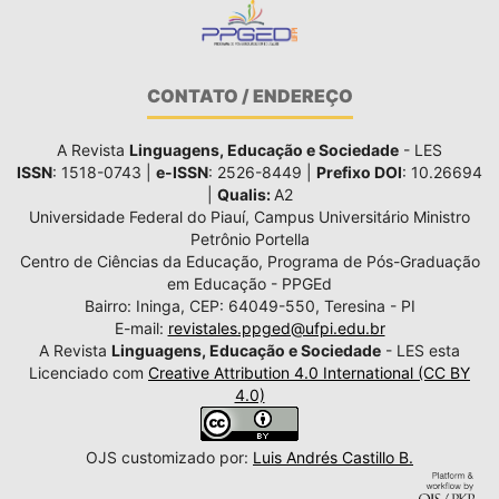
CONTATO / ENDEREÇO
A Revista
Linguagens, Educação e Sociedade
- LES
ISSN
: 1518-0743 |
e-ISSN
: 2526-8449 |
Prefixo DOI
: 10.26694
|
Qualis:
A2
Universidade Federal do Piauí, Campus Universitário Ministro
Petrônio Portella
Centro de Ciências da Educação, Programa de Pós-Graduação
em Educação - PPGEd
Bairro: Ininga, CEP: 64049-550, Teresina - PI
E-mail:
revistales.ppged@ufpi.edu.br
A Revista
Linguagens, Educação e Sociedade
- LES esta
Licenciado com
Creative Attribution 4.0 International (CC BY
4.0)
OJS customizado por:
Luis Andrés Castillo B.