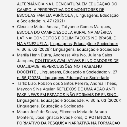
ALTERNÂNCIA NA LICENCIATURA EM EDUCAÇÃO DO
CAMPO: A PERSPECTIVA DOS MONITORES DE
ESCOLAS FAMÍLIA AGRÍCOLA
,
Linguagens, Educação
e Sociedade: n. 47 (2021)
Cleonice Matos Amaral, Tatyanne Gomes Marques,
ESCOLA DO CAMPO/ESCOLA RURAL NA AMÉRICA
LATINA: CONCEITOS E DELIMITAÇÕES NO BRASIL E
NA VENEZUELA
,
Linguagens, Educação e Sociedade:
v. 30 n. 62 (2026): Linguagens, Educação e Sociedade
Marília Henn Dutra, Andressa Aita Ivo, Juliana Sales
Jacques,
POLÍTICAS AVALIATIVAS E INDICADORES DE
QUALIDADE: REPERCUSSÕES NO TRABALHO
DOCENTE
,
Linguagens, Educação e Sociedade: v. 27
n. 55 (2023): Linguagens, Educação e Sociedade
Tarliz Liao, Robson dos Santos Pereira, Andrea Thees,
Maycon Silva Aguiar,
REFLEXOS DE UMA AÇÃO ANTI-
FAKE NEWS EM ESPAÇOS NÃO FORMAIS DE ENSINO
,
Linguagens, Educação e Sociedade: v. 30 n. 63 (2026):
Linguagens, Educação e Sociedade
Mauro José de Souza, Filomena Maria de Arruda
Monteiro, José Ignacio Rivas Flores,
O POTENCIAL
FORMATIVO DA PESQUISA NARRATIVA NA FORMAÇÃO