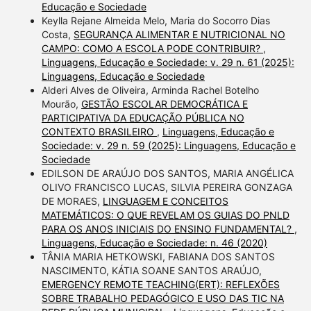
Educação e Sociedade
Keylla Rejane Almeida Melo, Maria do Socorro Dias
Costa,
SEGURANÇA ALIMENTAR E NUTRICIONAL NO
CAMPO: COMO A ESCOLA PODE CONTRIBUIR?
,
Linguagens, Educação e Sociedade: v. 29 n. 61 (2025):
Linguagens, Educação e Sociedade
Alderi Alves de Oliveira, Arminda Rachel Botelho
Mourão,
GESTÃO ESCOLAR DEMOCRÁTICA E
PARTICIPATIVA DA EDUCAÇÃO PÚBLICA NO
CONTEXTO BRASILEIRO
,
Linguagens, Educação e
Sociedade: v. 29 n. 59 (2025): Linguagens, Educação e
Sociedade
EDILSON DE ARAÚJO DOS SANTOS, MARIA ANGÉLICA
OLIVO FRANCISCO LUCAS, SILVIA PEREIRA GONZAGA
DE MORAES,
LINGUAGEM E CONCEITOS
MATEMÁTICOS: O QUE REVELAM OS GUIAS DO PNLD
PARA OS ANOS INICIAIS DO ENSINO FUNDAMENTAL?
,
Linguagens, Educação e Sociedade: n. 46 (2020)
TÂNIA MARIA HETKOWSKI, FABIANA DOS SANTOS
NASCIMENTO, KÁTIA SOANE SANTOS ARAÚJO,
EMERGENCY REMOTE TEACHING(ERT): REFLEXÕES
SOBRE TRABALHO PEDAGÓGICO E USO DAS TIC NA