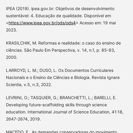
IPEA (2019). ipea.gov.br. Objetivos de desenvolvimento
sustentável: 4. Educação de qualidade. Disponível em
<
https://www.ipea.gov.br/ods/ods4
> Acesso em: 19 mai
2023.
KRASILCHIK, M. Reformas e realidade: o caso do ensino de
ciências. São Paulo Em Perspectiva, v. 14, n.1, p. 85-93,
2000.
LARROYD, L. M.; DUSO, L. Os Documentos Curriculares
Nacionais e o Ensino de Ciências e Biologia. Revista Ignare
Scientia, v.5, n.3, 2022.
LEVRINI, O.; TASQUIER, G.; BRANCHETTI, L.; BARELLI, E.
Developing future-scaffolding skills through science
education. International Journal of Science Education, 41:18,
2647-2674, 2019.
MACEDO, E.. As demandas conservadoras do movimento