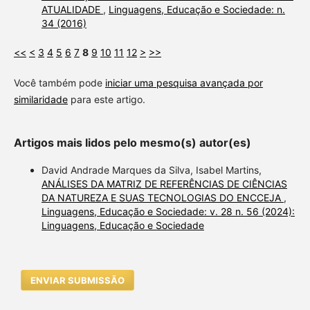
ATUALIDADE
,
Linguagens, Educação e Sociedade: n.
34 (2016)
<<
<
3
4
5
6
7
8
9
10
11
12
>
>>
Você também pode
iniciar uma pesquisa avançada por
similaridade
para este artigo.
Artigos mais lidos pelo mesmo(s) autor(es)
David Andrade Marques da Silva, Isabel Martins,
ANÁLISES DA MATRIZ DE REFERÊNCIAS DE CIÊNCIAS
DA NATUREZA E SUAS TECNOLOGIAS DO ENCCEJA
,
Linguagens, Educação e Sociedade: v. 28 n. 56 (2024):
Linguagens, Educação e Sociedade
ENVIAR SUBMISSÃO