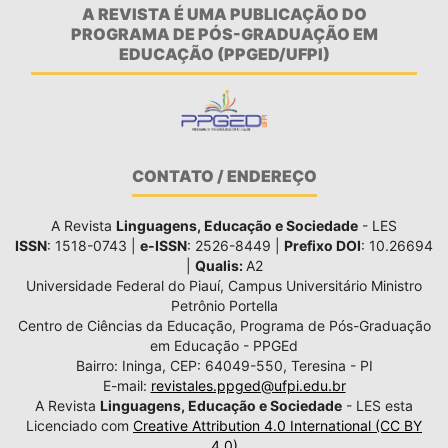
A REVISTA É UMA PUBLICAÇÃO DO
PROGRAMA DE PÓS-GRADUAÇÃO EM
EDUCAÇÃO (PPGED/UFPI)
CONTATO / ENDEREÇO
A Revista
Linguagens, Educação e Sociedade
- LES
ISSN
: 1518-0743 |
e-ISSN
: 2526-8449 |
Prefixo DOI
: 10.26694
|
Qualis:
A2
Universidade Federal do Piauí, Campus Universitário Ministro
Petrônio Portella
Centro de Ciências da Educação, Programa de Pós-Graduação
em Educação - PPGEd
Bairro: Ininga, CEP: 64049-550, Teresina - PI
E-mail:
revistales.ppged@ufpi.edu.br
A Revista
Linguagens, Educação e Sociedade
- LES esta
Licenciado com
Creative Attribution 4.0 International (CC BY
4.0)