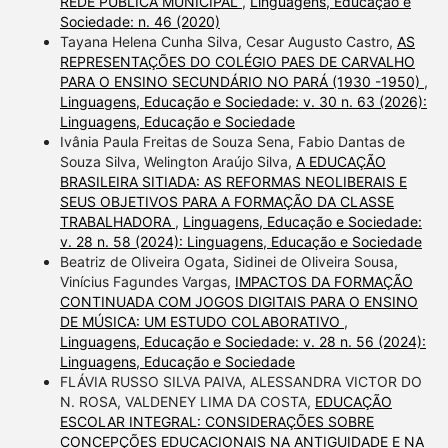
REDE PÚBLICA MUNICIPAL
,
Linguagens, Educação e
Sociedade: n. 46 (2020)
Tayana Helena Cunha Silva, Cesar Augusto Castro,
AS
REPRESENTAÇÕES DO COLÉGIO PAES DE CARVALHO
PARA O ENSINO SECUNDÁRIO NO PARÁ (1930 -1950)
,
Linguagens, Educação e Sociedade: v. 30 n. 63 (2026):
Linguagens, Educação e Sociedade
Ivânia Paula Freitas de Souza Sena, Fabio Dantas de
Souza Silva, Welington Araújo Silva,
A EDUCAÇÃO
BRASILEIRA SITIADA: AS REFORMAS NEOLIBERAIS E
SEUS OBJETIVOS PARA A FORMAÇÃO DA CLASSE
TRABALHADORA
,
Linguagens, Educação e Sociedade:
v. 28 n. 58 (2024): Linguagens, Educação e Sociedade
Beatriz de Oliveira Ogata, Sidinei de Oliveira Sousa,
Vinícius Fagundes Vargas,
IMPACTOS DA FORMAÇÃO
CONTINUADA COM JOGOS DIGITAIS PARA O ENSINO
DE MÚSICA: UM ESTUDO COLABORATIVO
,
Linguagens, Educação e Sociedade: v. 28 n. 56 (2024):
Linguagens, Educação e Sociedade
FLÁVIA RUSSO SILVA PAIVA, ALESSANDRA VICTOR DO
N. ROSA, VALDENEY LIMA DA COSTA,
EDUCAÇÃO
ESCOLAR INTEGRAL: CONSIDERAÇÕES SOBRE
CONCEPÇÕES EDUCACIONAIS NA ANTIGUIDADE E NA