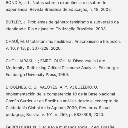
BONDÍA, J. L. Notas sobre a experiência e o saber de
experiência. Revista Brasileira de Educação, n. 19, 2002.
BUTLER, J. Problemas de gênero: feminismo e subversão da
identidade. Rio de janeiro: Civilização Brasileira, 2003.
CHAUÍ, M. O totalitarismo neoliberal. Anacronismo e Irrupción,
v. 10, n.18, p. 307-328, 2020.
CHOULIARAKI, L.; FAIRCLOUGH, N. Discourse in Late
Modernity: Rethinking Critical Discourse Analysis. Edinburgh:
Edinburgh University Press, 1999.
DIÓGENES, C. G.; VALOYES, A. Y. V.; EUZEBIO, U.
Implementación de la competencia 10 de la Base Nacional
Común Curricular en Brasil: un análisis desde el concepto de
Ciudadanía Global de la Agenda 2030, Rev. bras. Estud.
pedagog., Brasília, v. 101, n. 259, p. 583-606, 2020.
FAIRCLOUGH, N. Discurso e mudança social. 2 ed. Brasília: