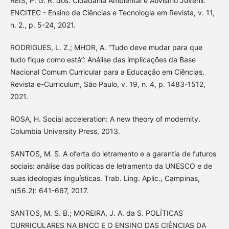
REIS, P. G. R. dos. Cidadania Ambiental e Ativismo Juvenil.
ENCITEC - Ensino de Ciências e Tecnologia em Revista, v. 11,
n. 2., p. 5-24, 2021.
RODRIGUES, L. Z.; MHOR, A. “Tudo deve mudar para que
tudo fique como está”: Análise das implicações da Base
Nacional Comum Curricular para a Educação em Ciências.
Revista e-Curriculum, São Paulo, v. 19, n. 4, p. 1483-1512,
2021.
ROSA, H. Social acceleration: A new theory of modernity.
Columbia University Press, 2013.
SANTOS, M. S. A oferta do letramento e a garantia de futuros
sociais: análise das políticas de letramento da UNESCO e de
suas ideologias linguísticas. Trab. Ling. Aplic., Campinas,
n(56.2): 641-667, 2017.
SANTOS, M. S. B.; MOREIRA, J. A. da S. POLÍTICAS
CURRICULARES NA BNCC E O ENSINO DAS CIÊNCIAS DA