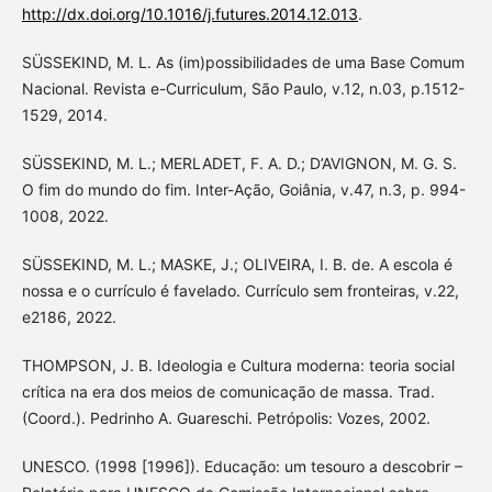
http://dx.doi.org/10.1016/j.futures.2014.12.013
.
SÜSSEKIND, M. L. As (im)possibilidades de uma Base Comum
Nacional. Revista e-Curriculum, São Paulo, v.12, n.03, p.1512-
1529, 2014.
SÜSSEKIND, M. L.; MERLADET, F. A. D.; D’AVIGNON, M. G. S.
O fim do mundo do fim. Inter-Ação, Goiânia, v.47, n.3, p. 994-
1008, 2022.
SÜSSEKIND, M. L.; MASKE, J.; OLIVEIRA, I. B. de. A escola é
nossa e o currículo é favelado. Currículo sem fronteiras, v.22,
e2186, 2022.
THOMPSON, J. B. Ideologia e Cultura moderna: teoria social
crítica na era dos meios de comunicação de massa. Trad.
(Coord.). Pedrinho A. Guareschi. Petrópolis: Vozes, 2002.
UNESCO. (1998 [1996]). Educação: um tesouro a descobrir –