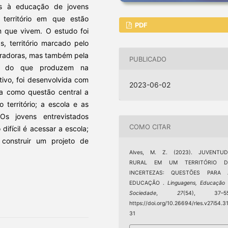
as à educação de jovens
território em que estão
PDF
m que vivem. O estudo foi
, território marcado pelo
eradoras, mas também pela
PUBLICADO
em do que produzem na
ativo, foi desenvolvida com
2023-06-02
ta como questão central a
território; a escola e as
Os jovens entrevistados
COMO CITAR
ifícil é acessar a escola;
construir um projeto de
Alves, M. Z. (2023). JUVENTUD
RURAL EM UM TERRITÓRIO D
INCERTEZAS: QUESTÕES PARA 
EDUCAÇÃO .
Linguagens, Educação
Sociedade
,
27
(54), 37–55
https://doi.org/10.26694/rles.v27i54.3
31