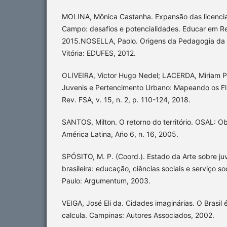
MOLINA, Mônica Castanha. Expansão das licenci
Campo: desafios e potencialidades. Educar em Rev
2015.NOSELLA, Paolo. Origens da Pedagogia da Al
Vitória: EDUFES, 2012.
OLIVEIRA, Victor Hugo Nedel; LACERDA, Miriam Pi
Juvenis e Pertencimento Urbano: Mapeando os Fl
Rev. FSA, v. 15, n. 2, p. 110-124, 2018.
SANTOS, Milton. O retorno do território. OSAL: Ob
América Latina, Año 6, n. 16, 2005.
SPÓSITO, M. P. (Coord.). Estado da Arte sobre 
brasileira: educação, ciências sociais e serviço s
Paulo: Argumentum, 2003.
VEIGA, José Eli da. Cidades imaginárias. O Brasi
calcula. Campinas: Autores Associados, 2002.