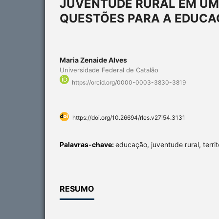
JUVENTUDE RURAL EM UM 
QUESTÕES PARA A EDUC
Maria Zenaide Alves
Universidade Federal de Catalão
https://orcid.org/0000-0003-3830-3819
https://doi.org/10.26694/rles.v27i54.3131
Palavras-chave:
educação, juventude rural, territ
RESUMO