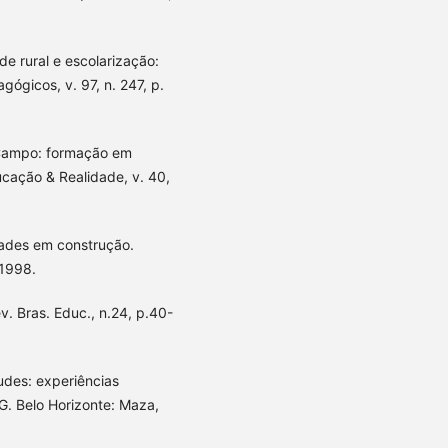
e rural e escolarização:
gógicos, v. 97, n. 247, p.
o Campo: formação em
ucação & Realidade, v. 40,
dades em construção.
 1998.
v. Bras. Educ., n.24, p.40-
des: experiências
. Belo Horizonte: Maza,