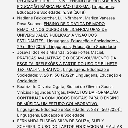
RECURSOS DIDÁTICOS NO ENSINO DE FILOSOFIA NA
EDUCAÇÃO BÁSICA EM SÃO LUÍS-MA
,
Linguagens,
Educação e Sociedade: n. 39 (2018)
Nadiane Feldkercher, Lui Nörnberg, Marilza Vanessa
Rosa Suanno,
ENSINO DE DIDÁTICA DE MODO
REMOTO NOS CURSOS DE LICENCIATURAS DE
UNIVERSIDADES PÚBLICAS: A VISÃO DOS
ESTUDANTES
,
Linguagens, Educação e Sociedade: v.
29 n. 60 (2025): Linguagens, Educação e Sociedade
Joseval dos Reis Miranda, Sônia Fortes Maciel,
PRÁTICAS AVALIATIVAS E O DESENVOLVIMENTO DA
ESCRITA: REFLEXÕES A PARTIR DO USO DE BILHETE
TEXTUAL-INTERATIVO
,
Linguagens, Educação e
Sociedade: v. 26 n. 50 (2022): Linguagens, Educação e
Sociedade
Beatriz de Oliveira Ogata, Sidinei de Oliveira Sousa,
Vinícius Fagundes Vargas,
IMPACTOS DA FORMAÇÃO
CONTINUADA COM JOGOS DIGITAIS PARA O ENSINO
DE MÚSICA: UM ESTUDO COLABORATIVO
,
Linguagens, Educação e Sociedade: v. 28 n. 56 (2024):
Linguagens, Educação e Sociedade
FERNANDA ELISBÃO SILVA DE SOUZA, SUELY
SCHERER,
O USO DO LAPTOP EDUCACIONAL E AULAS