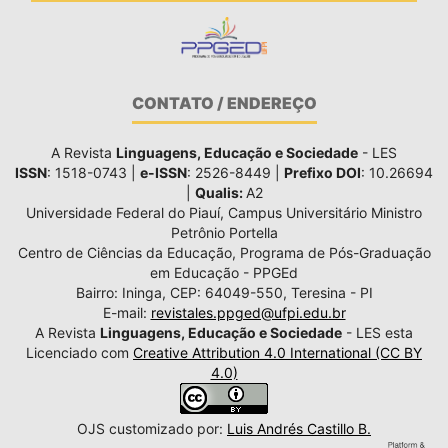
CONTATO / ENDEREÇO
A Revista
Linguagens, Educação e Sociedade
- LES
ISSN
: 1518-0743 |
e-ISSN
: 2526-8449 |
Prefixo DOI
: 10.26694
|
Qualis:
A2
Universidade Federal do Piauí, Campus Universitário Ministro
Petrônio Portella
Centro de Ciências da Educação, Programa de Pós-Graduação
em Educação - PPGEd
Bairro: Ininga, CEP: 64049-550, Teresina - PI
E-mail:
revistales.ppged@ufpi.edu.br
A Revista
Linguagens, Educação e Sociedade
- LES esta
Licenciado com
Creative Attribution 4.0 International (CC BY
4.0)
OJS customizado por:
Luis Andrés Castillo B.