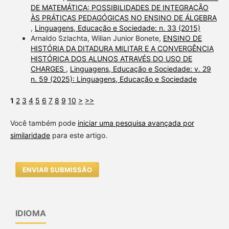
DE MATEMÁTICA: POSSIBILIDADES DE INTEGRAÇÃO
ÀS PRÁTICAS PEDAGÓGICAS NO ENSINO DE ÁLGEBRA
,
Linguagens, Educação e Sociedade: n. 33 (2015)
Arnaldo Szlachta, Wilian Junior Bonete,
ENSINO DE
HISTÓRIA DA DITADURA MILITAR E A CONVERGÊNCIA
HISTÓRICA DOS ALUNOS ATRAVÉS DO USO DE
CHARGES
,
Linguagens, Educação e Sociedade: v. 29
n. 59 (2025): Linguagens, Educação e Sociedade
1
2
3
4
5
6
7
8
9
10
>
>>
Você também pode
iniciar uma pesquisa avançada por
similaridade
para este artigo.
ENVIAR SUBMISSÃO
IDIOMA