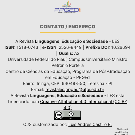
CONTATO / ENDEREÇO
A Revista
Linguagens, Educação e Sociedade
- LES
ISSN
: 1518-0743 |
e-ISSN
: 2526-8449 |
Prefixo DOI
: 10.26694
|
Qualis:
A2
Universidade Federal do Piauí, Campus Universitário Ministro
Petrônio Portella
Centro de Ciências da Educação, Programa de Pós-Graduação
em Educação - PPGEd
Bairro: Ininga, CEP: 64049-550, Teresina - PI
E-mail:
revistales.ppged@ufpi.edu.br
A Revista
Linguagens, Educação e Sociedade
- LES esta
Licenciado com
Creative Attribution 4.0 International (CC BY
4.0)
OJS customizado por:
Luis Andrés Castillo B.