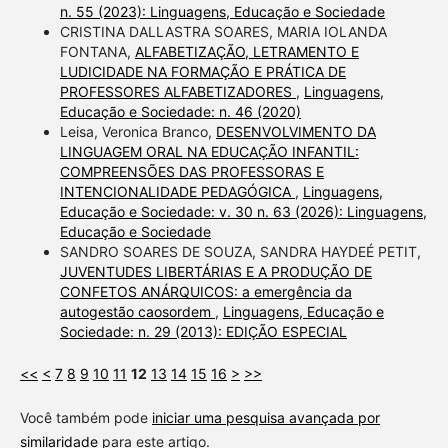
n. 55 (2023): Linguagens, Educação e Sociedade
CRISTINA DALLASTRA SOARES, MARIA IOLANDA
FONTANA,
ALFABETIZAÇÃO, LETRAMENTO E
LUDICIDADE NA FORMAÇÃO E PRÁTICA DE
PROFESSORES ALFABETIZADORES
,
Linguagens,
Educação e Sociedade: n. 46 (2020)
Leisa, Veronica Branco,
DESENVOLVIMENTO DA
LINGUAGEM ORAL NA EDUCAÇÃO INFANTIL:
COMPREENSÕES DAS PROFESSORAS E
INTENCIONALIDADE PEDAGÓGICA
,
Linguagens,
Educação e Sociedade: v. 30 n. 63 (2026): Linguagens,
Educação e Sociedade
SANDRO SOARES DE SOUZA, SANDRA HAYDEÉ PETIT,
JUVENTUDES LIBERTÁRIAS E A PRODUÇÃO DE
CONFETOS ANÁRQUICOS: a emergência da
autogestão caosordem
,
Linguagens, Educação e
Sociedade: n. 29 (2013): EDIÇÃO ESPECIAL
<<
<
7
8
9
10
11
12
13
14
15
16
>
>>
Você também pode
iniciar uma pesquisa avançada por
similaridade
para este artigo.