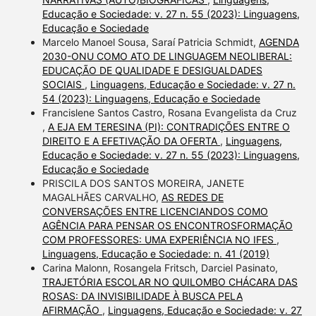
Educação e Sociedade: v. 27 n. 55 (2023): Linguagens,
Educação e Sociedade
Marcelo Manoel Sousa, Saraí Patricia Schmidt,
AGENDA
2030-ONU COMO ATO DE LINGUAGEM NEOLIBERAL:
EDUCAÇÃO DE QUALIDADE E DESIGUALDADES
SOCIAIS
,
Linguagens, Educação e Sociedade: v. 27 n.
54 (2023): Linguagens, Educação e Sociedade
Francislene Santos Castro, Rosana Evangelista da Cruz
,
A EJA EM TERESINA (PI): CONTRADIÇÕES ENTRE O
DIREITO E A EFETIVAÇÃO DA OFERTA
,
Linguagens,
Educação e Sociedade: v. 27 n. 55 (2023): Linguagens,
Educação e Sociedade
PRISCILA DOS SANTOS MOREIRA, JANETE
MAGALHÃES CARVALHO,
AS REDES DE
CONVERSAÇÕES ENTRE LICENCIANDOS COMO
AGÊNCIA PARA PENSAR OS ENCONTROSFORMAÇÃO
COM PROFESSORES: UMA EXPERIÊNCIA NO IFES
,
Linguagens, Educação e Sociedade: n. 41 (2019)
Carina Malonn, Rosangela Fritsch, Darciel Pasinato,
TRAJETÓRIA ESCOLAR NO QUILOMBO CHÁCARA DAS
ROSAS: DA INVISIBILIDADE À BUSCA PELA
AFIRMAÇÃO
,
Linguagens, Educação e Sociedade: v. 27