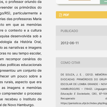
os, o professor oriundo da
preender os primórdios do
/RS), particularmente a
PDF
rias das professoras Maria
exto em que as memórias
re o contexto e a cultura
PUBLICADO
squisa desenvolvida sob a
odologia da História Oral,
2012-06-11
do as narrativas e imagens
ras no seu tempo escolar,
ram recompor cenários do
COMO CITAR
das políticas educacionais
epresentou um conjunto de
DE SOUZA, J. E. . (2012). MEMÓRI
conhecer um pouco sobre a
EVOCADAS: PRIMÓRDIOS DO GRUP
es rurais, aspecto que era
ESCOLAR DE LOMBA GRANDE – NOV
, as imagens e memórias
HAMBURGO/RS – (1942).
Linguagen
r e compreender o processo
Educação E Sociedade
, (26), 87–10
ue recebeu o Instituto de
Recuperado d
https://periodicos.ufpi.br/index.php/lin
ral de Novo Hamburgo.