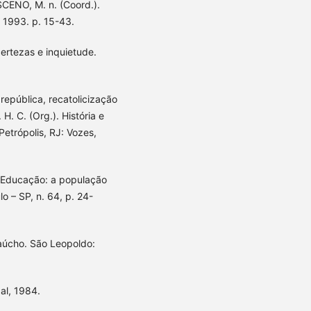
SCENO, M. n. (Coord.).
 1993. p. 15-43.
certezas e inquietude.
epública, recatolicização
. C. (Org.). História e
Petrópolis, RJ: Vozes,
e Educação: a população
o – SP, n. 64, p. 24-
gaúcho. São Leopoldo:
al, 1984.