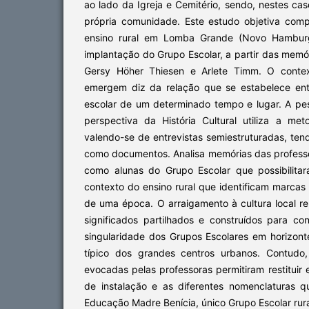
ao lado da Igreja e Cemitério, sendo, nestes cas
própria comunidade. Este estudo objetiva com
ensino rural em Lomba Grande (Novo Hamburgo
implantação do Grupo Escolar, a partir das memó
Gersy Höher Thiesen e Arlete Timm. O cont
emergem diz da relação que se estabelece ent
escolar de um determinado tempo e lugar. A pe
perspectiva da História Cultural utiliza a met
valendo-se de entrevistas semiestruturadas, ten
como documentos. Analisa memórias das professo
como alunas do Grupo Escolar que possibilita
contexto do ensino rural que identificam marcas 
de uma época. O arraigamento à cultura local r
significados partilhados e construídos para 
singularidade dos Grupos Escolares em horizont
típico dos grandes centros urbanos. Contudo
evocadas pelas professoras permitiram restitui
de instalação e as diferentes nomenclaturas q
Educação Madre Benícia, único Grupo Escolar ru