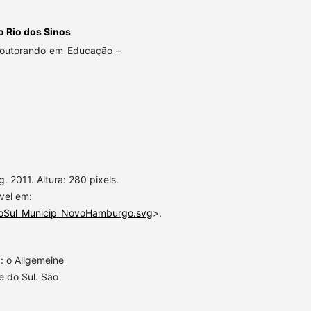
o Rio dos Sinos
Doutorando em Educação –
2011. Altura: 280 pixels.
vel em:
dedoSul_Municip_NovoHamburgo.svg
>.
: o Allgemeine
e do Sul. São