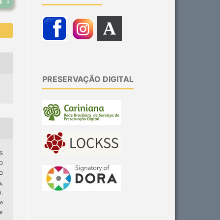
PRESERVAÇÃO DIGITAL
AS
O
O
s,
6.
e
ge