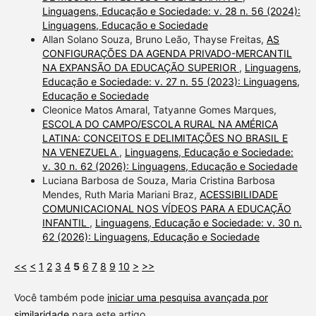
Linguagens, Educação e Sociedade: v. 28 n. 56 (2024):
Linguagens, Educação e Sociedade
Allan Solano Souza, Bruno Leão, Thayse Freitas,
AS
CONFIGURAÇÕES DA AGENDA PRIVADO-MERCANTIL
NA EXPANSÃO DA EDUCAÇÃO SUPERIOR
,
Linguagens,
Educação e Sociedade: v. 27 n. 55 (2023): Linguagens,
Educação e Sociedade
Cleonice Matos Amaral, Tatyanne Gomes Marques,
ESCOLA DO CAMPO/ESCOLA RURAL NA AMÉRICA
LATINA: CONCEITOS E DELIMITAÇÕES NO BRASIL E
NA VENEZUELA
,
Linguagens, Educação e Sociedade:
v. 30 n. 62 (2026): Linguagens, Educação e Sociedade
Luciana Barbosa de Souza, Maria Cristina Barbosa
Mendes, Ruth Maria Mariani Braz,
ACESSIBILIDADE
COMUNICACIONAL NOS VÍDEOS PARA A EDUCAÇÃO
INFANTIL
,
Linguagens, Educação e Sociedade: v. 30 n.
62 (2026): Linguagens, Educação e Sociedade
<<
<
1
2
3
4
5
6
7
8
9
10
>
>>
Você também pode
iniciar uma pesquisa avançada por
similaridade
para este artigo.