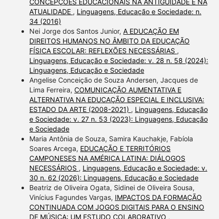
CONCEPÇÕES EDUCACIONAIS NA ANTIGUIDADE E NA
ATUALIDADE
,
Linguagens, Educação e Sociedade: n.
34 (2016)
Nei Jorge dos Santos Junior,
A EDUCAÇÃO EM
DIREITOS HUMANOS NO ÂMBITO DA EDUCAÇÃO
FÍSICA ESCOLAR: REFLEXÕES NECESSÁRIAS
,
Linguagens, Educação e Sociedade: v. 28 n. 58 (2024):
Linguagens, Educação e Sociedade
Angelise Conceição de Souza Andersen, Jacques de
Lima Ferreira,
COMUNICAÇÃO AUMENTATIVA E
ALTERNATIVA NA EDUCAÇÃO ESPECIAL E INCLUSIVA:
ESTADO DA ARTE (2008-2021)
,
Linguagens, Educação
e Sociedade: v. 27 n. 53 (2023): Linguagens, Educação
e Sociedade
Maria Antônia de Souza, Samira Kauchakje, Fabíola
Soares Arcega,
EDUCAÇÃO E TERRITÓRIOS
CAMPONESES NA AMÉRICA LATINA: DIÁLOGOS
NECESSÁRIOS
,
Linguagens, Educação e Sociedade: v.
30 n. 62 (2026): Linguagens, Educação e Sociedade
Beatriz de Oliveira Ogata, Sidinei de Oliveira Sousa,
Vinícius Fagundes Vargas,
IMPACTOS DA FORMAÇÃO
CONTINUADA COM JOGOS DIGITAIS PARA O ENSINO
DE MÚSICA: UM ESTUDO COLABORATIVO
,