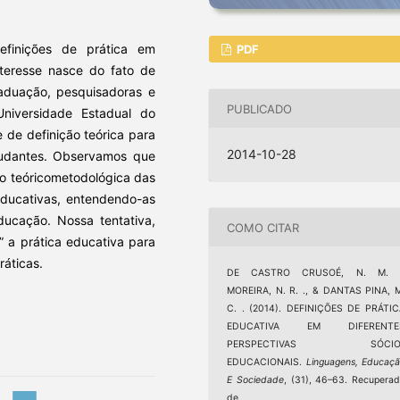
efinições de prática em
PDF
nteresse nasce do fato de
raduação, pesquisadoras e
PUBLICADO
niversidade Estadual do
de definição teórica para
2014-10-28
studantes. Observamos que
ão teóricometodológica das
educativas, entendendo-as
ducação. Nossa tentativa,
COMO CITAR
r” a prática educativa para
ráticas.
DE CASTRO CRUSOÉ, N. M. .
MOREIRA, N. R. ., & DANTAS PINA, 
C. . (2014). DEFINIÇÕES DE PRÁTI
EDUCATIVA EM DIFERENTE
PERSPECTIVAS SÓCIO
EDUCACIONAIS.
Linguagens, Educaç
E Sociedade
, (31), 46–63. Recupera
de