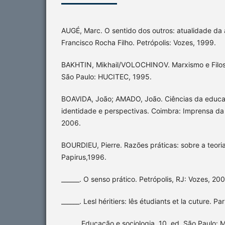
AUGÉ, Marc. O sentido dos outros: atualidade da
Francisco Rocha Filho. Petrópolis: Vozes, 1999.
BAKHTIN, Mikhail/VOLOCHINOV. Marxismo e Filoso
São Paulo: HUCITEC, 1995.
BOAVIDA, João; AMADO, João. Ciências da educa
identidade e perspectivas. Coimbra: Imprensa da
2006.
BOURDIEU, Pierre. Razões práticas: sobre a teori
Papirus,1996.
______. O senso prático. Petrópolis, RJ: Vozes, 20
______. Lesl héritiers: lês étudiants et la cuture. Pa
______.Educação e sociologia. 10. ed. São Paulo: