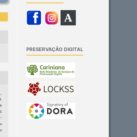
PRESERVAÇÃO DIGITAL
,
M.
CA
S
-
ão
do