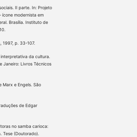
iais. II parte. In: Projeto
 – ícone modernista em
l. Brasília. Instituto de
10.
, 1997, p. 33-107.
nterpretativa da cultura.
e Janeiro: Livros Técnicos
 Marx e Engels. São
 Traduções de Edgar
toras no samba carioca:
ia. Tese (Doutorado).