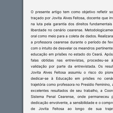
O presente artigo tem como objetivo refletir s
traçado por Jovita Alves Feitosa, docente que in
na luta pela garantia dos direitos fundamentai
liberdade no cenário cearense. Metodologicament
oral como meio para a coleta de dados. Realizar
a professora cearense durante o período de fev
com o intuito de desvelar os meandros pertinente
educação em prisões no estado do Ceará. Após 
falas obtidas nas entrevistas, procedeu-se à
validação por parte da entrevistada. Os res
Jovita Alves Feitosa assumiu o risco do pio
dedicar-se à Educação em prisões no cenári
trajetória como professora no Presídio Feminino,
excelentes resultados de seu trabalho, a Coo
Sistema Penal Cearense, onde permaneceu 
dedicação envolvente, a sensibilidade e o comp
de Jovita Feitosa ao longo de sua trajetó