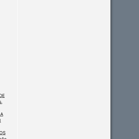
DE
s,
IA
8
NOS
ção