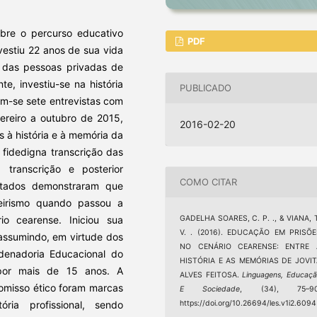
obre o percurso educativo
PDF
vestiu 22 anos de sua vida
s das pessoas privadas de
e, investiu-se na história
PUBLICADO
am-se sete entrevistas com
ereiro a outubro de 2015,
2016-02-20
s à história e à memória da
fidedigna transcrição das
 transcrição e posterior
COMO CITAR
ultados demonstraram que
neirismo quando passou a
GADELHA SOARES, C. P. ., & VIANA, 
o cearense. Iniciou sua
V. . (2016). EDUCAÇÃO EM PRISÕE
 assumindo, em virtude dos
NO CENÁRIO CEARENSE: ENTRE 
rdenadoria Educacional do
HISTÓRIA E AS MEMÓRIAS DE JOVIT
por mais de 15 anos. A
ALVES FEITOSA.
Linguagens, Educaç
romisso ético foram marcas
E Sociedade
, (34), 75–90
https://doi.org/10.26694/les.v1i2.6094
ria profissional, sendo