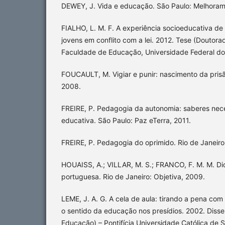
DEWEY, J. Vida e educação. São Paulo: Melhoram
FIALHO, L. M. F. A experiência socioeducativa de
jovens em conflito com a lei. 2012. Tese (Doutor
Faculdade de Educação, Universidade Federal do 
FOUCAULT, M. Vigiar e punir: nascimento da prisã
2008.
FREIRE, P. Pedagogia da autonomia: saberes nece
educativa. São Paulo: Paz eTerra, 2011.
FREIRE, P. Pedagogia do oprimido. Rio de Janeiro
HOUAISS, A.; VILLAR, M. S.; FRANCO, F. M. M. Dic
portuguesa. Rio de Janeiro: Objetiva, 2009.
LEME, J. A. G. A cela de aula: tirando a pena com
o sentido da educação nos presídios. 2002. Diss
Educação) – Pontifícia Universidade Católica de 