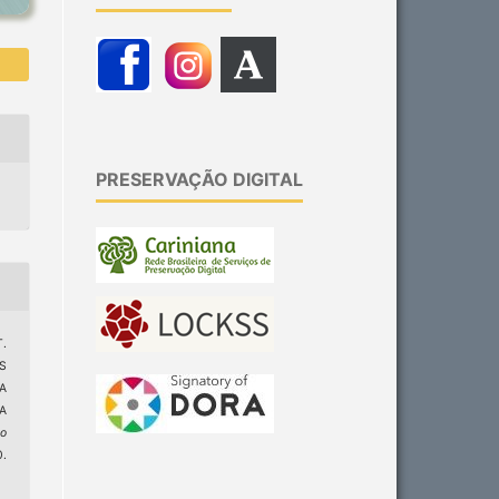
PRESERVAÇÃO DIGITAL
T.
S
A
A
ão
.