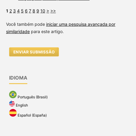
1
2
3
4
5
6
7
8
9
10
>
>>
Você também pode
iniciar uma pesquisa avançada por
similaridade
para este artigo.
ENVIAR SUBMISSÃO
IDIOMA
Português (Brasil)
English
Español (España)