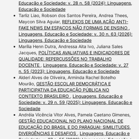
Educação e Sociedade: v. 28 n. 58 (2024): Linguagens,
Educação e Sociedade
Tarliz Liao, Robson dos Santos Pereira, Andrea Thees,
Maycon Silva Aguiar,
REFLEXOS DE UMA AÇÃO ANTI-
FAKE NEWS EM ESPAÇOS NÃO FORMAIS DE ENSINO
,
Linguagens, Educação e Sociedade: v. 30 n. 63 (2026):
Linguagens, Educação e Sociedade
Marília Henn Dutra, Andressa Aita Ivo, Juliana Sales
Jacques,
POLÍTICAS AVALIATIVAS E INDICADORES DE
QUALIDADE: REPERCUSSÕES NO TRABALHO
DOCENTE
,
Linguagens, Educação e Sociedade: v. 27
n. 55 (2023): Linguagens, Educação e Sociedade
Alderi Alves de Oliveira, Arminda Rachel Botelho
Mourão,
GESTÃO ESCOLAR DEMOCRÁTICA E
PARTICIPATIVA DA EDUCAÇÃO PÚBLICA NO
CONTEXTO BRASILEIRO
,
Linguagens, Educação e
Sociedade: v. 29 n. 59 (2025): Linguagens, Educação e
Sociedade
Andréia Vicência Vitor Alves, Pamela Caetano Gimenes,
GESTÃO EDUCACIONAL NO PLANO NACIONAL DE
EDUCAÇÃO DO BRASIL E DO PARAGUAI: SIMILITUDES,
DIVERGÊNCIAS E DESAFIOS
,
Linguagens, Educação e