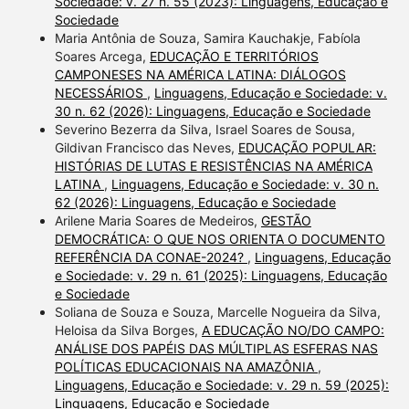
Sociedade: v. 27 n. 55 (2023): Linguagens, Educação e
Sociedade
Maria Antônia de Souza, Samira Kauchakje, Fabíola
Soares Arcega,
EDUCAÇÃO E TERRITÓRIOS
CAMPONESES NA AMÉRICA LATINA: DIÁLOGOS
NECESSÁRIOS
,
Linguagens, Educação e Sociedade: v.
30 n. 62 (2026): Linguagens, Educação e Sociedade
Severino Bezerra da Silva, Israel Soares de Sousa,
Gildivan Francisco das Neves,
EDUCAÇÃO POPULAR:
HISTÓRIAS DE LUTAS E RESISTÊNCIAS NA AMÉRICA
LATINA
,
Linguagens, Educação e Sociedade: v. 30 n.
62 (2026): Linguagens, Educação e Sociedade
Arilene Maria Soares de Medeiros,
GESTÃO
DEMOCRÁTICA: O QUE NOS ORIENTA O DOCUMENTO
REFERÊNCIA DA CONAE-2024?
,
Linguagens, Educação
e Sociedade: v. 29 n. 61 (2025): Linguagens, Educação
e Sociedade
Soliana de Souza e Souza, Marcelle Nogueira da Silva,
Heloisa da Silva Borges,
A EDUCAÇÃO NO/DO CAMPO:
ANÁLISE DOS PAPÉIS DAS MÚLTIPLAS ESFERAS NAS
POLÍTICAS EDUCACIONAIS NA AMAZÔNIA
,
Linguagens, Educação e Sociedade: v. 29 n. 59 (2025):
Linguagens, Educação e Sociedade