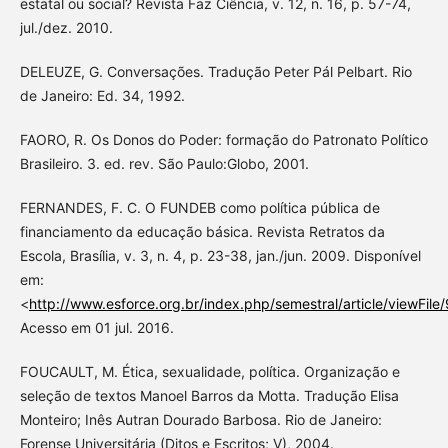
estatal ou social? Revista Faz Ciência, v. 12, n. 16, p. 57-74,
jul./dez. 2010.
DELEUZE, G. Conversações. Tradução Peter Pál Pelbart. Rio
de Janeiro: Ed. 34, 1992.
FAORO, R. Os Donos do Poder: formação do Patronato Político
Brasileiro. 3. ed. rev. São Paulo:Globo, 2001.
FERNANDES, F. C. O FUNDEB como política pública de
financiamento da educação básica. Revista Retratos da
Escola, Brasília, v. 3, n. 4, p. 23-38, jan./jun. 2009. Disponível
em:
<
http://www.esforce.org.br/index.php/semestral/article/viewFile
Acesso em 01 jul. 2016.
FOUCAULT, M. Ética, sexualidade, política. Organização e
seleção de textos Manoel Barros da Motta. Tradução Elisa
Monteiro; Inês Autran Dourado Barbosa. Rio de Janeiro:
Forense Universitária (Ditos e Escritos; V), 2004.