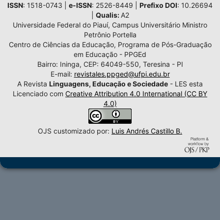
ISSN
: 1518-0743 |
e-ISSN
: 2526-8449 |
Prefixo DOI
: 10.26694
|
Qualis:
A2
Universidade Federal do Piauí, Campus Universitário Ministro
Petrônio Portella
Centro de Ciências da Educação, Programa de Pós-Graduação
em Educação - PPGEd
Bairro: Ininga, CEP: 64049-550, Teresina - PI
E-mail:
revistales.ppged@ufpi.edu.br
A Revista
Linguagens, Educação e Sociedade
- LES esta
Licenciado com
Creative Attribution 4.0 International (CC BY
4.0)
OJS customizado por:
Luis Andrés Castillo B.