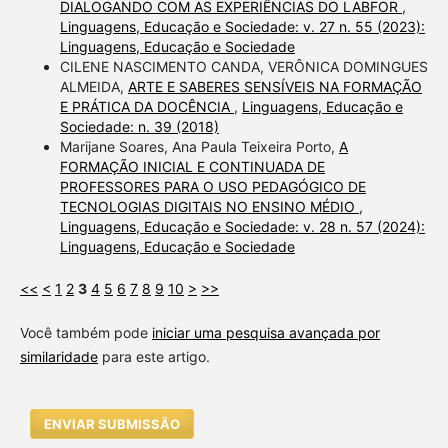
DIALOGANDO COM AS EXPERIÊNCIAS DO LABFOR
,
Linguagens, Educação e Sociedade: v. 27 n. 55 (2023):
Linguagens, Educação e Sociedade
CILENE NASCIMENTO CANDA, VERÔNICA DOMINGUES
ALMEIDA,
ARTE E SABERES SENSÍVEIS NA FORMAÇÃO
E PRÁTICA DA DOCÊNCIA
,
Linguagens, Educação e
Sociedade: n. 39 (2018)
Marijane Soares, Ana Paula Teixeira Porto,
A
FORMAÇÃO INICIAL E CONTINUADA DE
PROFESSORES PARA O USO PEDAGÓGICO DE
TECNOLOGIAS DIGITAIS NO ENSINO MÉDIO
,
Linguagens, Educação e Sociedade: v. 28 n. 57 (2024):
Linguagens, Educação e Sociedade
<<
<
1
2
3
4
5
6
7
8
9
10
>
>>
Você também pode
iniciar uma pesquisa avançada por
similaridade
para este artigo.
ENVIAR SUBMISSÃO