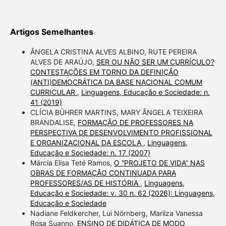
Artigos Semelhantes
ÂNGELA CRISTINA ALVES ALBINO, RUTE PEREIRA
ALVES DE ARAÚJO,
SER OU NÃO SER UM CURRÍCULO?
CONTESTAÇÕES EM TORNO DA DEFINIÇÃO
(ANTI)DEMOCRÁTICA DA BASE NACIONAL COMUM
CURRICULAR
,
Linguagens, Educação e Sociedade: n.
41 (2019)
CLÍCIA BÜHRER MARTINS, MARY ÂNGELA TEIXEIRA
BRANDALISE,
FORMAÇÃO DE PROFESSORES NA
PERSPECTIVA DE DESENVOLVIMENTO PROFISSIONAL
E ORGANIZACIONAL DA ESCOLA
,
Linguagens,
Educação e Sociedade: n. 17 (2007)
Márcia Elisa Teté Ramos,
O “PROJETO DE VIDA” NAS
OBRAS DE FORMAÇÃO CONTINUADA PARA
PROFESSORES/AS DE HISTÓRIA
,
Linguagens,
Educação e Sociedade: v. 30 n. 62 (2026): Linguagens,
Educação e Sociedade
Nadiane Feldkercher, Lui Nörnberg, Marilza Vanessa
Rosa Suanno,
ENSINO DE DIDÁTICA DE MODO