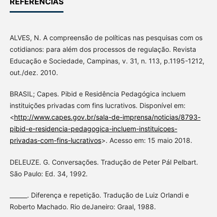
REFERÊNCIAS
ALVES, N. A compreensão de políticas nas pesquisas com os
cotidianos: para além dos processos de regulação. Revista
Educação e Sociedade, Campinas, v. 31, n. 113, p.1195-1212,
out./dez. 2010.
BRASIL; Capes. Pibid e Residência Pedagógica incluem
instituições privadas com fins lucrativos. Disponível em:
<
http://www.capes.gov.br/sala-de-imprensa/noticias/8793-
pibid-e-residencia-pedagogica-incluem-instituicoes-
privadas-com-fins-lucrativos
>. Acesso em: 15 maio 2018.
DELEUZE. G. Conversações. Tradução de Peter Pál Pelbart.
São Paulo: Ed. 34, 1992.
______. Diferença e repetição. Tradução de Luiz Orlandi e
Roberto Machado. Rio deJaneiro: Graal, 1988.