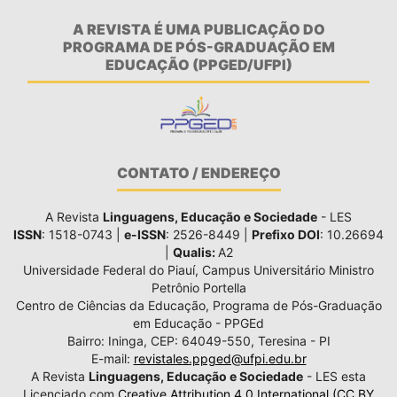
A REVISTA É UMA PUBLICAÇÃO DO
PROGRAMA DE PÓS-GRADUAÇÃO EM
EDUCAÇÃO (PPGED/UFPI)
CONTATO / ENDEREÇO
A Revista
Linguagens, Educação e Sociedade
- LES
ISSN
: 1518-0743 |
e-ISSN
: 2526-8449 |
Prefixo DOI
: 10.26694
|
Qualis:
A2
Universidade Federal do Piauí, Campus Universitário Ministro
Petrônio Portella
Centro de Ciências da Educação, Programa de Pós-Graduação
em Educação - PPGEd
Bairro: Ininga, CEP: 64049-550, Teresina - PI
E-mail:
revistales.ppged@ufpi.edu.br
A Revista
Linguagens, Educação e Sociedade
- LES esta
Licenciado com
Creative Attribution 4.0 International (CC BY