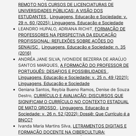
REMOTO NOS CURSOS DE LICENCIATURAS DE
UNIVERSIDADES PÚBLICAS: A VISÃO DOS
ESTUDANTES
,
Linguagens, Educação e Sociedade: v.
29 n. 60 (2025): Linguagens, Educação e Sociedade
LEANDRO HUPALO, ADRIANA RICHIT,
FORMAÇÃO DE
PROFESSORES NA PERSPECTIVA DA EDUCAÇÃO
PROFISSIONAL: REFLEXÕES SOBRE AÇÕES DO
SENAI/SC
,
Linguagens, Educação e Sociedade: n. 35
(2016)
ANDRÉA JANE SILVA, IVONEIDE BEZERRA DE ARAÚJO
SANTOS MARQUES,
A FORMAÇÃO DO PROFESSOR DE
PORTUGUÊS: DESAFIOS E POSSIBILIDADES
,
Linguagens, Educação e Sociedade: v. 25 n. 49 (2021):
Linguagens, Educação e Sociedade
Geniana Santos, Reybia Bueno Ramos, Denise de Souza
Destro,
CURRÍCULO E AVALIAÇÃO: DISCURSOS QUE
SIGNIFICAM O CURRÍCULO NO CONTEXTO ESTADUAL
DE MATO GROSSO
,
Linguagens, Educação e
Sociedade: v. 26 n. 52 (2022): Dossiê: Que Currículo é a
BNCC?
Ivanda Maria Martins Silva,
LETRAMENTOS DIGITAIS E
FORMAÇÃO DOCENTE NA CIBERCULTURA: