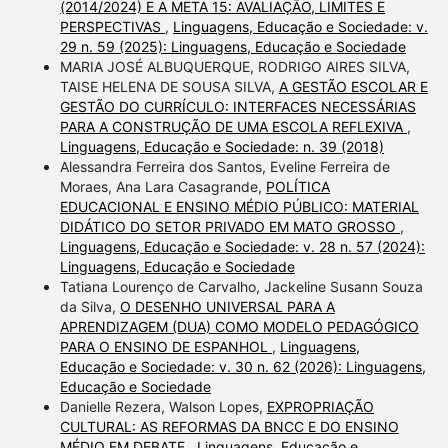
(2014/2024) E A META 15: AVALIAÇÃO, LIMITES E
PERSPECTIVAS
,
Linguagens, Educação e Sociedade: v.
29 n. 59 (2025): Linguagens, Educação e Sociedade
MARIA JOSÉ ALBUQUERQUE, RODRIGO AIRES SILVA,
TAISE HELENA DE SOUSA SILVA,
A GESTÃO ESCOLAR E
GESTÃO DO CURRÍCULO: INTERFACES NECESSÁRIAS
PARA A CONSTRUÇÃO DE UMA ESCOLA REFLEXIVA
,
Linguagens, Educação e Sociedade: n. 39 (2018)
Alessandra Ferreira dos Santos, Eveline Ferreira de
Moraes, Ana Lara Casagrande,
POLÍTICA
EDUCACIONAL E ENSINO MÉDIO PÚBLICO: MATERIAL
DIDÁTICO DO SETOR PRIVADO EM MATO GROSSO
,
Linguagens, Educação e Sociedade: v. 28 n. 57 (2024):
Linguagens, Educação e Sociedade
Tatiana Lourenço de Carvalho, Jackeline Susann Souza
da Silva,
O DESENHO UNIVERSAL PARA A
APRENDIZAGEM (DUA) COMO MODELO PEDAGÓGICO
PARA O ENSINO DE ESPANHOL
,
Linguagens,
Educação e Sociedade: v. 30 n. 62 (2026): Linguagens,
Educação e Sociedade
Danielle Rezera, Walson Lopes,
EXPROPRIAÇÃO
CULTURAL: AS REFORMAS DA BNCC E DO ENSINO
MÉDIO EM DEBATE
,
Linguagens, Educação e