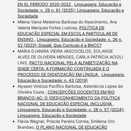
EN EL PERÍODO 2020-2022
,
Linguagens, Educação e
Sociedade: v. 29 n. 61 (2025): Linguagens, Educação e
Sociedade
Milena Viana Medeiros Barbosa do Nascimento, Ana
Valeria Marques Fortes Lustosa,
POLÍTICA DE
EDUCAÇÃO ESPECIAL EM ESCOLA PARTICULAR DE
ENSINO
,
Linguagens, Educação e Sociedade: v. 26 n.
52 (2022): Dossiê: Que Currículo é a BNCC?
MARIA DJANIRA VIEIRA VASCOCELOS, SOLANGE
ALVES DE OLIVEIRA MENDES, CARLA PATRÍCIA ACIOLI
LINS,
PACTO NACIONAL PELA ALFABETIZAÇÃO NA
IDADE CERTA: A FORMAÇÃO CONTINUADA E O
PROCESSO DE DIDATIZAÇÃO EM LÍNGUA
,
Linguagens,
Educação e Sociedade: n. 43 (2019)
Alysson Vinícius Pacífico Barbosa, Ademárcia Lopes de
Oliveira Costa ,
CONCEPÇÕES DOCENTES EM RIO
BRANCO-AC: O (DES)CONHECIMENTO DA POLÍTICA
NACIONAL DE EDUCAÇÃO ESPECIAL INCLUSIVA
,
Linguagens, Educação e Sociedade: v. 28 n. 57 (2024):
Linguagens, Educação e Sociedade
Flávia Wagner, Priscila Pereira Correa, Emiliana Oro
Brandao,
O PLANO NACIONAL DE EDUCAÇÃO