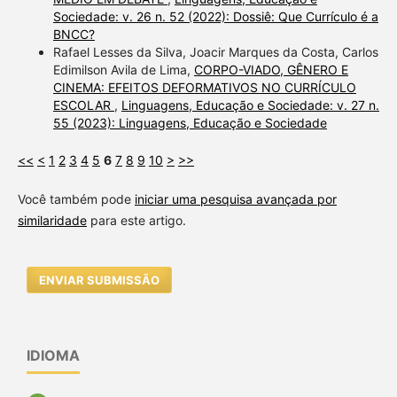
Sociedade: v. 26 n. 52 (2022): Dossiê: Que Currículo é a
BNCC?
Rafael Lesses da Silva, Joacir Marques da Costa, Carlos
Edimilson Avila de Lima,
CORPO-VIADO, GÊNERO E
CINEMA: EFEITOS DEFORMATIVOS NO CURRÍCULO
ESCOLAR
,
Linguagens, Educação e Sociedade: v. 27 n.
55 (2023): Linguagens, Educação e Sociedade
<<
<
1
2
3
4
5
6
7
8
9
10
>
>>
Você também pode
iniciar uma pesquisa avançada por
similaridade
para este artigo.
ENVIAR SUBMISSÃO
IDIOMA