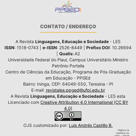
CONTATO / ENDEREÇO
A Revista
Linguagens, Educação e Sociedade
- LES
ISSN
: 1518-0743 |
e-ISSN
: 2526-8449 |
Prefixo DOI
: 10.26694
|
Qualis:
A2
Universidade Federal do Piauí, Campus Universitário Ministro
Petrônio Portella
Centro de Ciências da Educação, Programa de Pós-Graduação
em Educação - PPGEd
Bairro: Ininga, CEP: 64049-550, Teresina - PI
E-mail:
revistales.ppged@ufpi.edu.br
A Revista
Linguagens, Educação e Sociedade
- LES esta
Licenciado com
Creative Attribution 4.0 International (CC BY
4.0)
OJS customizado por:
Luis Andrés Castillo B.