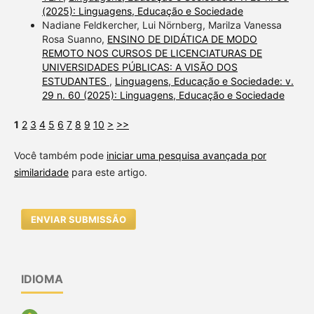
(2025): Linguagens, Educação e Sociedade
Nadiane Feldkercher, Lui Nörnberg, Marilza Vanessa
Rosa Suanno,
ENSINO DE DIDÁTICA DE MODO
REMOTO NOS CURSOS DE LICENCIATURAS DE
UNIVERSIDADES PÚBLICAS: A VISÃO DOS
ESTUDANTES
,
Linguagens, Educação e Sociedade: v.
29 n. 60 (2025): Linguagens, Educação e Sociedade
1
2
3
4
5
6
7
8
9
10
>
>>
Você também pode
iniciar uma pesquisa avançada por
similaridade
para este artigo.
ENVIAR SUBMISSÃO
IDIOMA