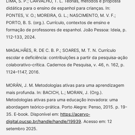
LIMA, S. P.; CARVALHO, T. L. Teorias, métodos e proposta
didática para o ensino de espanhol para crianças. In:
PONTES, V. O.; MOREIRA, G. L.; NASCIMENTO, M. V. F.;
PORTO, B. S. (org.). Currículo, contextos de ensino e
formação de professores de espanhol. João Pessoa: Ideia, p.
112-133, 2024.
MAGALHÃES, R. DE C. B. P.; SOARES, M. T. N. Currículo
escolar e deficiência: contribuições a partir da pesquisa-ação
colaborativo-crítica. Cadernos de Pesquisa, v. 46, n. 162, p.
1124–1147, 2016.
MORÁN, J. M. Metodologias ativas para uma aprendizagem
mais profunda. In: BACICH, L.; MORAN, J. (Org.).
Metodologias ativas para uma educação inovadora: uma
abordagem teórico-prática. Porto Alegre: Penso, 2015. p. 19-
35. E-book. Disponível em:
https://acervo-
digital.pucsp.br/handle/handle/19939
. Acesso em: 12
setembro 2025.