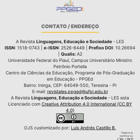
CONTATO / ENDEREÇO
A Revista
Linguagens, Educação e Sociedade
- LES
ISSN
: 1518-0743 |
e-ISSN
: 2526-8449 |
Prefixo DOI
: 10.26694
|
Qualis:
A2
Universidade Federal do Piauí, Campus Universitário Ministro
Petrônio Portella
Centro de Ciências da Educação, Programa de Pós-Graduação
em Educação - PPGEd
Bairro: Ininga, CEP: 64049-550, Teresina - PI
E-mail:
revistales.ppged@ufpi.edu.br
A Revista
Linguagens, Educação e Sociedade
- LES esta
Licenciado com
Creative Attribution 4.0 International (CC BY
4.0)
OJS customizado por:
Luis Andrés Castillo B.