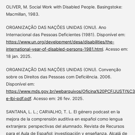
OLIVER, M. Social Work with Disabled People. Basingstoke:
Macmillan, 1983.
ORGANIZAÇÃO DAS NAÇÕES UNIDAS (ONU). Ano
Internacional das Pessoas Deficientes (1981). Disponível em:
https://www.un.org/development/desa/disabilities/the-
international-year-of-disabled-persons-1981.html
. Acesso em:
18 jan. 2025.
ORGANIZAÇÃO DAS NAÇÕES UNIDAS (ONU). Convenção
sobre os Direitos das Pessoas com Deficiência. 2006.
Disponível em:
https://www.mds.gov.br/webarquivos/Oficina%20PCF/JUSTI
e-lbi-pdf.pdf
. Acesso em: 26 fev. 2025.
SANTANA, L. L.; CARVALHO, T. L. El género podcast en la
mejora de la comprensión auditiva en español como lengua
extranjera: perspectivas del alumnado. Revista de Recursos
para el Aula de Español: investigación y enseñanza, Alcalá de