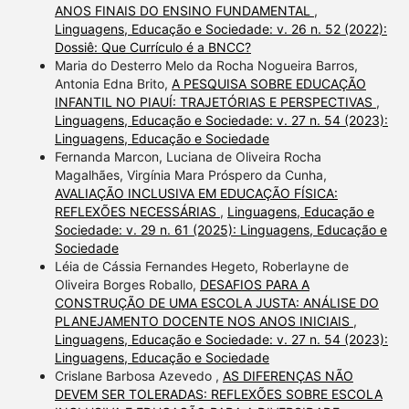
ANOS FINAIS DO ENSINO FUNDAMENTAL
,
Linguagens, Educação e Sociedade: v. 26 n. 52 (2022):
Dossiê: Que Currículo é a BNCC?
Maria do Desterro Melo da Rocha Nogueira Barros,
Antonia Edna Brito,
A PESQUISA SOBRE EDUCAÇÃO
INFANTIL NO PIAUÍ: TRAJETÓRIAS E PERSPECTIVAS
,
Linguagens, Educação e Sociedade: v. 27 n. 54 (2023):
Linguagens, Educação e Sociedade
Fernanda Marcon, Luciana de Oliveira Rocha
Magalhães, Virgínia Mara Próspero da Cunha,
AVALIAÇÃO INCLUSIVA EM EDUCAÇÃO FÍSICA:
REFLEXÕES NECESSÁRIAS
,
Linguagens, Educação e
Sociedade: v. 29 n. 61 (2025): Linguagens, Educação e
Sociedade
Léia de Cássia Fernandes Hegeto, Roberlayne de
Oliveira Borges Roballo,
DESAFIOS PARA A
CONSTRUÇÃO DE UMA ESCOLA JUSTA: ANÁLISE DO
PLANEJAMENTO DOCENTE NOS ANOS INICIAIS
,
Linguagens, Educação e Sociedade: v. 27 n. 54 (2023):
Linguagens, Educação e Sociedade
Crislane Barbosa Azevedo ,
AS DIFERENÇAS NÃO
DEVEM SER TOLERADAS: REFLEXÕES SOBRE ESCOLA