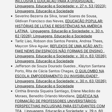
INCLUSIVA E EDUCAÇÃO PARA A DIVERSIDADE
,
Linguagens, Educação e Sociedade: v. 27 n. 53 (2023):
Linguagens, Educação e Sociedade
Severino Bezerra da Silva, Israel Soares de Sousa,
Gildivan Francisco das Neves,
EDUCAÇÃO POPULAR:
HISTÓRIAS DE LUTAS E RESISTÊNCIAS NA AMÉRICA
LATINA
,
Linguagens, Educação e Sociedade: v. 30 n.
62 (2026): Linguagens, Educação e Sociedade
Tarliz Liao, Robson dos Santos Pereira, Andrea Thees,
Maycon Silva Aguiar,
REFLEXOS DE UMA AÇÃO ANTI-
FAKE NEWS EM ESPAÇOS NÃO FORMAIS DE ENSINO
,
Linguagens, Educação e Sociedade: v. 30 n. 63 (2026):
Linguagens, Educação e Sociedade
Jefferson de Souza Dourado Guedes , Klayton Santana
Porto, Rita de Cácia Santos Chagas,
O QUILOMBO NA
ESCOLA: EMPODERAMENTO OU INVISIBILIDADE?
,
Linguagens, Educação e Sociedade: v. 30 n. 63 (2026):
Linguagens, Educação e Sociedade
Cinthia Brenda Siqueira Santiago, Eriene Macêdo de
Moraes, Benedito Orlando Mondlane,
DIDÁTICA NA
FORMAÇÃO DE PROFESSORES UNIVERSITÁRIOS:
PERSPECTIVAS INCLUSIVAS PARA ESTUDANTES COM
TEA
,
Linguagens, Educação e Sociedade: v. 29 n. 60