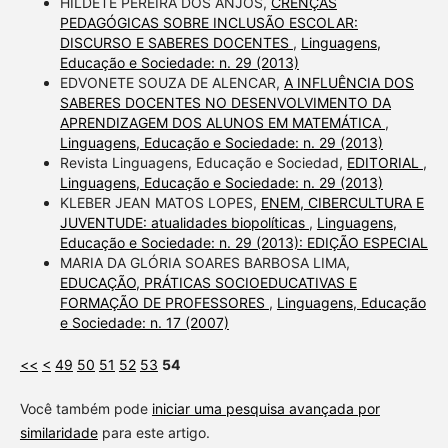
HILDETE PEREIRA DOS ANJOS,
CRENÇAS
PEDAGÓGICAS SOBRE INCLUSÃO ESCOLAR:
DISCURSO E SABERES DOCENTES
,
Linguagens,
Educação e Sociedade: n. 29 (2013)
EDVONETE SOUZA DE ALENCAR,
A INFLUÊNCIA DOS
SABERES DOCENTES NO DESENVOLVIMENTO DA
APRENDIZAGEM DOS ALUNOS EM MATEMÁTICA
,
Linguagens, Educação e Sociedade: n. 29 (2013)
Revista Linguagens, Educação e Sociedad,
EDITORIAL
,
Linguagens, Educação e Sociedade: n. 29 (2013)
KLEBER JEAN MATOS LOPES,
ENEM, CIBERCULTURA E
JUVENTUDE: atualidades biopolíticas
,
Linguagens,
Educação e Sociedade: n. 29 (2013): EDIÇÃO ESPECIAL
MARIA DA GLÓRIA SOARES BARBOSA LIMA,
EDUCAÇÃO, PRÁTICAS SOCIOEDUCATIVAS E
FORMAÇÃO DE PROFESSORES
,
Linguagens, Educação
e Sociedade: n. 17 (2007)
<<
<
49
50
51
52
53
54
Você também pode
iniciar uma pesquisa avançada por
similaridade
para este artigo.