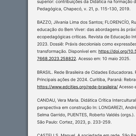
superior: contribuições da Didática na formação d
Pedagógica, Chapecó, v. 21, p. 115-130, 2019.
BAZZO, Jilvania Lima dos Santos; FLORENCÍO, Rui
educação do Bem Viver: das abordagens às práxis
ecopedagógicas críticas. Revista de Educação Inter
2023. Dossiê: Práxis decoloniais como expressões 
transformação. Disponível em:
https://doi.org/1
7668.2023.258822
. Acesso em: 10 maio 2025.
BRASIL. Rede Brasileira de Cidades Educadoras. 
Principais ações de 2024. Curitiba, Paraná: Rebr
https://www.edcities.org/rede-brasileira/
Acesso e
CANDAU, Vera Maria. Didática Crítica Intercultura
perspectiva em construção In: LONGAREZI, Andr
Selma Garrido, PUENTES, Roberto Valdés (orgs.). Di
São Paulo: Cortez, 2023, p. 233-259.
CASTELLS, Manuel. A sociedade em rede. São Pau