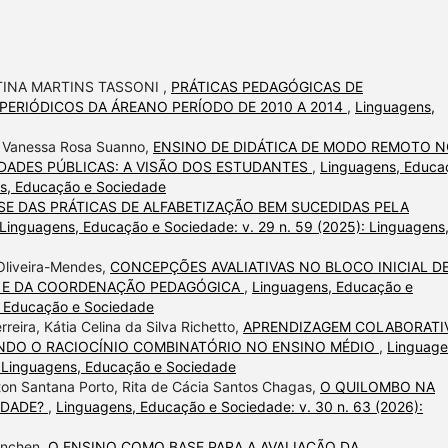
TINA MARTINS TASSONI ,
PRÁTICAS PEDAGÓGICAS DE
PERIÓDICOS DA ÁREANO PERÍODO DE 2010 A 2014
,
Linguagens,
a Vanessa Rosa Suanno,
ENSINO DE DIDÁTICA DE MODO REMOTO 
IDADES PÚBLICAS: A VISÃO DOS ESTUDANTES
,
Linguagens, Educa
ns, Educação e Sociedade
SE DAS PRÁTICAS DE ALFABETIZAÇÃO BEM SUCEDIDAS PELA
Linguagens, Educação e Sociedade: v. 29 n. 59 (2025): Linguagens
 Oliveira-Mendes,
CONCEPÇÕES AVALIATIVAS NO BLOCO INICIAL D
S E DA COORDENAÇÃO PEDAGÓGICA
,
Linguagens, Educação e
s, Educação e Sociedade
rreira, Kátia Celina da Silva Richetto,
APRENDIZAGEM COLABORATIV
NDO O RACIOCÍNIO COMBINATÓRIO NO ENSINO MÉDIO
,
Linguage
: Linguagens, Educação e Sociedade
on Santana Porto, Rita de Cácia Santos Chagas,
O QUILOMBO NA
IDADE?
,
Linguagens, Educação e Sociedade: v. 30 n. 63 (2026):
anchen,
O ENSINO COMO BASE PARA A AVALIAÇÃO DA