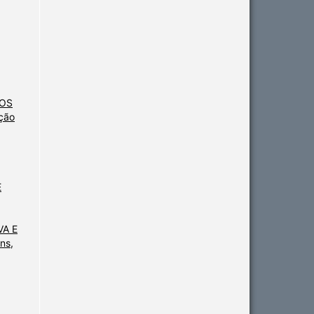
NOS
ção
,
E
A E
ns,