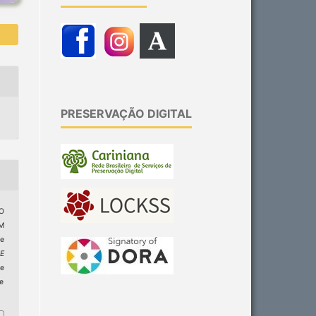
PRESERVAÇÃO DIGITAL
 O
M
e
E
de
ge