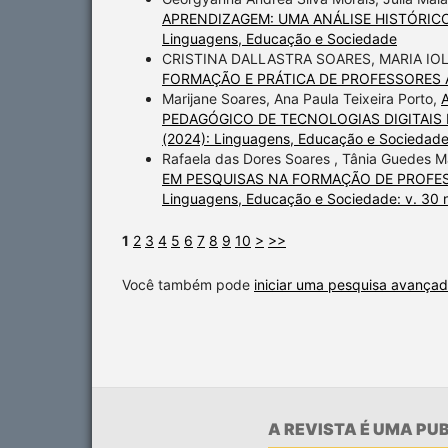
APRENDIZAGEM: UMA ANÁLISE HISTÓRIC
Linguagens, Educação e Sociedade
CRISTINA DALLASTRA SOARES, MARIA I
FORMAÇÃO E PRÁTICA DE PROFESSORES
Marijane Soares, Ana Paula Teixeira Porto,
PEDAGÓGICO DE TECNOLOGIAS DIGITAIS
(2024): Linguagens, Educação e Sociedad
Rafaela das Dores Soares , Tânia Guedes M
EM PESQUISAS NA FORMAÇÃO DE PROFES
Linguagens, Educação e Sociedade: v. 30 
1
2
3
4
5
6
7
8
9
10
>
>>
Você também pode
iniciar uma pesquisa avançad
A REVISTA É UMA P