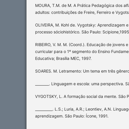
MOURA, T.M. de M. A Prática Pedagógica dos alf
adultos: contribuições de Freire, Ferreiro e Vygots
OLIVEIRA, M. Kohl de. Vygotsky: Aprendizagem e
processo sóciohistórico. São Paulo: Scipione,1995
RIBEIRO, V. M. M. (Coord.). Educação de jovens e
curricular para o 1º segmento do Ensino Fundame
Educativa; Brasília MEC, 1997.
SOARES. M. Letramento: Um tema em três gêneros
________. Linguagem e escola: uma perspectiva. Sã
VYGOTSKY, L. A formação social da mente. São Pa
__________. L.S.; Luria, A.R.; Leontiev, A.N. Ling
aprendizagem. São Paulo: Ícone, 1991.