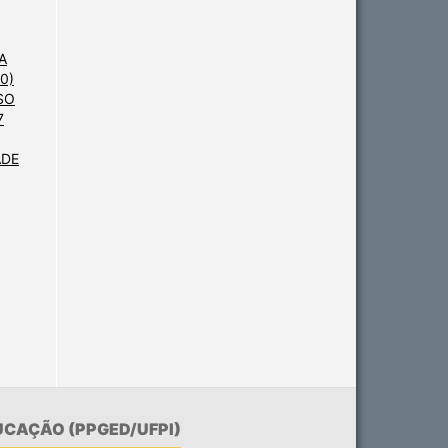
A
0)
SO
7
ADE
CAÇÃO (PPGED/UFPI)