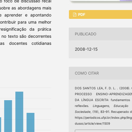
 o foco de discussão recai
 sobre as abordagens mais
PDF
e aprender e apontando
ontribuir para uma melhor
significação da prática
PUBLICADO
 no texto são decorrentes
as docentes cotidianas
2008-12-15
COMO CITAR
DOS SANTOS LEA, F. D. L. . (2008).
PROCESSO ENSINO-APRENDIZAGE
DA LÍNGUA ESCRITA: fundamentos 
reflexões.
Linguagens, Educação 
Sociedade
, (19), 83–91. Recuperado 
https://periodicos.ufpi.br/index.php/lin
dusoc/article/view/1509