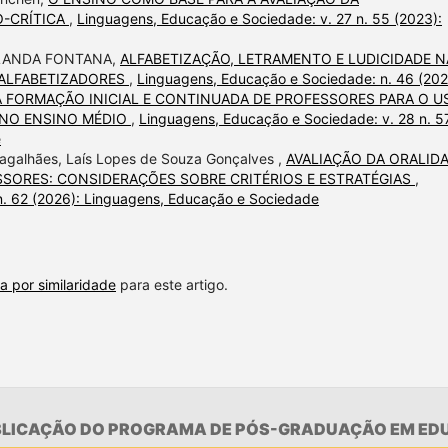
O-CRÍTICA
,
Linguagens, Educação e Sociedade: v. 27 n. 55 (2023):
OLANDA FONTANA,
ALFABETIZAÇÃO, LETRAMENTO E LUDICIDADE N
 ALFABETIZADORES
,
Linguagens, Educação e Sociedade: n. 46 (202
A FORMAÇÃO INICIAL E CONTINUADA DE PROFESSORES PARA O U
 NO ENSINO MÉDIO
,
Linguagens, Educação e Sociedade: v. 28 n. 5
e
agalhães, Laís Lopes de Souza Gonçalves ,
AVALIAÇÃO DA ORALID
SORES: CONSIDERAÇÕES SOBRE CRITÉRIOS E ESTRATÉGIAS
,
n. 62 (2026): Linguagens, Educação e Sociedade
a por similaridade
para este artigo.
UBLICAÇÃO DO PROGRAMA DE PÓS-GRADUAÇÃO EM EDU