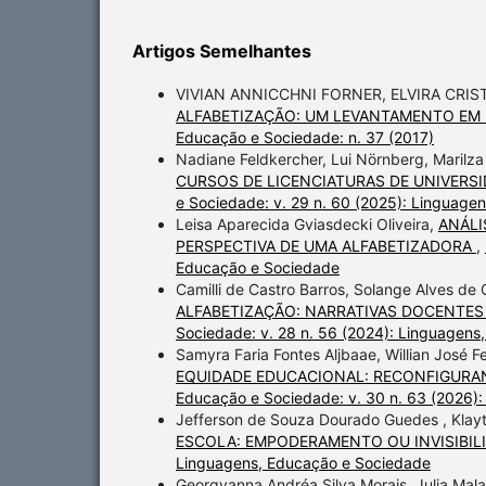
Artigos Semelhantes
VIVIAN ANNICCHNI FORNER, ELVIRA CRIS
ALFABETIZAÇÃO: UM LEVANTAMENTO EM 
Educação e Sociedade: n. 37 (2017)
Nadiane Feldkercher, Lui Nörnberg, Marilz
CURSOS DE LICENCIATURAS DE UNIVERS
e Sociedade: v. 29 n. 60 (2025): Linguage
Leisa Aparecida Gviasdecki Oliveira,
ANÁLI
PERSPECTIVA DE UMA ALFABETIZADORA
,
Educação e Sociedade
Camilli de Castro Barros, Solange Alves de
ALFABETIZAÇÃO: NARRATIVAS DOCENTE
Sociedade: v. 28 n. 56 (2024): Linguagen
Samyra Faria Fontes Aljbaae, Willian José Fe
EQUIDADE EDUCACIONAL: RECONFIGURA
Educação e Sociedade: v. 30 n. 63 (2026)
Jefferson de Souza Dourado Guedes , Klayt
ESCOLA: EMPODERAMENTO OU INVISIBIL
Linguagens, Educação e Sociedade
Georgyanna Andréa Silva Morais, Julia Mal