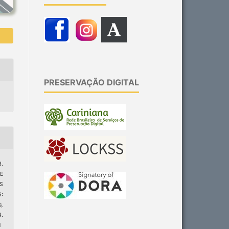
PRESERVAÇÃO DIGITAL
B.
E
S
:
s,
4.
1