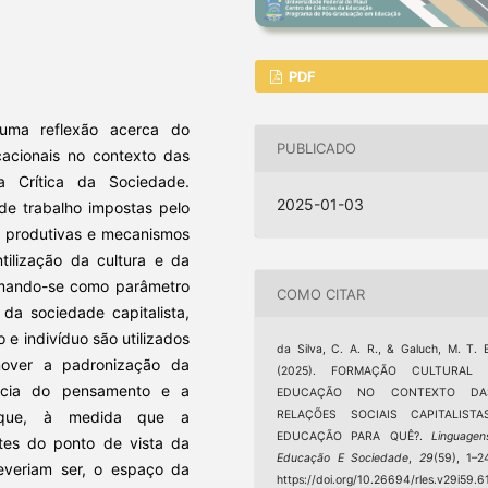
PDF
 uma reflexão acerca do
PUBLICADO
acionais no contexto das
a Crítica da Sociedade.
2025-01-03
de trabalho impostas pelo
s produtivas e mecanismos
tilização da cultura e da
mando-se como parâmetro
COMO CITAR
da sociedade capitalista,
o e indivíduo são utilizados
da Silva, C. A. R., & Galuch, M. T. 
mover a padronização da
(2025). FORMAÇÃO CULTURAL 
ência do pensamento e a
EDUCAÇÃO NO CONTEXTO DA
RELAÇÕES SOCIAIS CAPITALISTAS
e que, à medida que a
EDUCAÇÃO PARA QUÊ?.
Linguagen
ntes do ponto de vista da
Educação E Sociedade
,
29
(59), 1–2
everiam ser, o espaço da
https://doi.org/10.26694/rles.v29i59.6