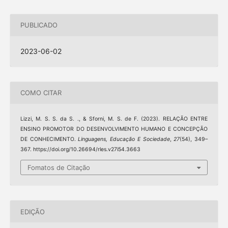
PUBLICADO
2023-06-02
COMO CITAR
Lizzi, M. S. S. da S. ., & Sforni, M. S. de F. (2023). RELAÇÃO ENTRE
ENSINO PROMOTOR DO DESENVOLVIMENTO HUMANO E CONCEPÇÃO
DE CONHECIMENTO.
Linguagens, Educação E Sociedade
,
27
(54), 349–
367. https://doi.org/10.26694/rles.v27i54.3663
Fomatos de Citação
EDIÇÃO