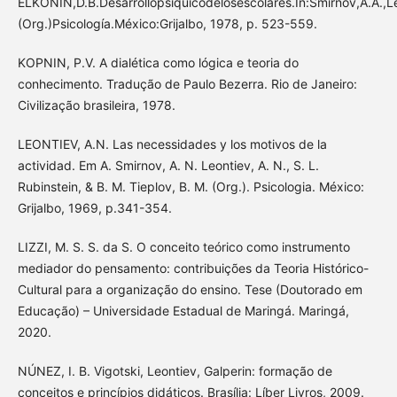
ELKONIN,D.B.Desarrollopsíquicodelosescolares.In:Smirnov,A.A.,Le
(Org.)Psicología.México:Grijalbo, 1978, p. 523-559.
KOPNIN, P.V. A dialética como lógica e teoria do
conhecimento. Tradução de Paulo Bezerra. Rio de Janeiro:
Civilização brasileira, 1978.
LEONTIEV, A.N. Las necessidades y los motivos de la
actividad. Em A. Smirnov, A. N. Leontiev, A. N., S. L.
Rubinstein, & B. M. Tieplov, B. M. (Org.). Psicologia. México:
Grijalbo, 1969, p.341-354.
LIZZI, M. S. S. da S. O conceito teórico como instrumento
mediador do pensamento: contribuições da Teoria Histórico-
Cultural para a organização do ensino. Tese (Doutorado em
Educação) – Universidade Estadual de Maringá. Maringá,
2020.
NÚNEZ, I. B. Vigotski, Leontiev, Galperin: formação de
conceitos e princípios didáticos. Brasília: Líber Livros, 2009.