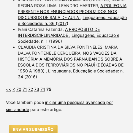
REGINA ROSA LIMA, LEANDRO HAERTER,
A POLIFONIA
PRESENTE NOS ENUNCIADOS PRODUZIDOS NOS
DISCURSOS DE SALA DE AULA
,
Linguagens, Educação
e Sociedade: n. 36 (2017)
Ivani Catarina Fazenda,
A PROPÓSITO DE
INTERDISCIPLINARIDADE
,
Linguagens, Educação e
Sociedade: n. 1 (1996)
CLÁUDIA CRISTINA DA SILVA FONTINELES, MARIA
DALVA FONTENELE CERQUEIRA,
NOS VAGÕES DA
HISTÓRIA: A MEMÓRIA DOS PARNAIBANOS SOBRE A
ESCOLA DOS FERROVIÁRIOS NO PIAUÍ (DÉCADAS DE
1950 A 1980)
,
Linguagens, Educação e Sociedade: n.
34 (2016)
<<
<
70
71
72
73
74
75
Você também pode
iniciar uma pesquisa avançada por
similaridade
para este artigo.
ENVIAR SUBMISSÃO