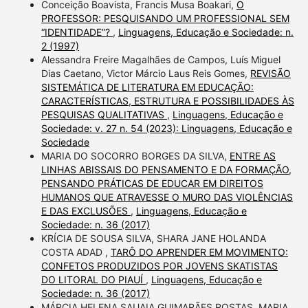
Conceição Boavista, Francis Musa Boakari,
O
PROFESSOR: PESQUISANDO UM PROFESSIONAL SEM
“IDENTIDADE”?
,
Linguagens, Educação e Sociedade: n.
2 (1997)
Alessandra Freire Magalhães de Campos, Luís Miguel
Dias Caetano, Victor Márcio Laus Reis Gomes,
REVISÃO
SISTEMÁTICA DE LITERATURA EM EDUCAÇÃO:
CARACTERÍSTICAS, ESTRUTURA E POSSIBILIDADES ÀS
PESQUISAS QUALITATIVAS
,
Linguagens, Educação e
Sociedade: v. 27 n. 54 (2023): Linguagens, Educação e
Sociedade
MARIA DO SOCORRO BORGES DA SILVA,
ENTRE AS
LINHAS ABISSAIS DO PENSAMENTO E DA FORMAÇÃO,
PENSANDO PRÁTICAS DE EDUCAR EM DIREITOS
HUMANOS QUE ATRAVESSE O MURO DAS VIOLÊNCIAS
E DAS EXCLUSÕES
,
Linguagens, Educação e
Sociedade: n. 36 (2017)
KRÍCIA DE SOUSA SILVA, SHARA JANE HOLANDA
COSTA ADAD ,
TARÔ DO APRENDER EM MOVIMENTO:
CONFETOS PRODUZIDOS POR JOVENS SKATISTAS
DO LITORAL DO PIAUÍ
,
Linguagens, Educação e
Sociedade: n. 36 (2017)
MÁRCIA HELENA SAUAIA GUIMARÃES ROSTAS, MARIA