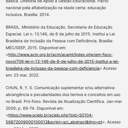
Básica. Diretoria de Apoio à Gestão Educacional. Pacto
nacional pela alfabetização na idade certa: educação
inclusiva. Brasília: 2014.
BRASIL. Ministério da Educação. Secretaria de Educação
Especial. Lei n. 13.146, de 6 de julho de 2015. Institui a Lei
Brasileira de Inclusão da Pessoa com Deficiência. Brasília:
MEC/SEEP, 2015. Disponível em:
<
http://www.acm.org.br/acm/acamt/index.php/em-foco-
novo/709-lei-n-13-146-de-6-de-julho-de-2015-institui-a-lei-
brasileira-de-inclusao-da-pessoa-com-deficiencia
> Acesso
em: 23 mar. 2022.
CHUN, R. Y. S. Comunicação suplementar e/ou alternativa:
abrangência e peculiaridades dos termos e conceitos em uso
no Brasil. Pró-Fono. Revista de Atualização Científica. Jan-mar
2009; p. 69-74. Disponível em:
<
https://www.scielo.br/scielo.php?pid=S0104-
56872009000100012&script=sci_abstract&tlng=pt
>. Acesso