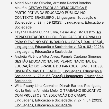
Alderi Alves de Oliveira, Arminda Rachel Botelho
Mourão,
GESTÃO ESCOLAR DEMOCRÁTICA E
PARTICIPATIVA DA EDUCAÇÃO PÚBLICA NO
CONTEXTO BRASILEIRO
,
Linguagens, Educação e
Sociedade: v. 29 n. 59 (2025): Linguagens, Educação e
Sociedade
Tayana Helena Cunha Silva, Cesar Augusto Castro,
AS
REPRESENTAÇÕES DO COLÉGIO PAES DE CARVALHO
PARA O ENSINO SECUNDÁRIO NO PARÁ (1930 -1950)
,
Linguagens, Educação e Sociedade: v. 30 n. 63 (2026):
Linguagens, Educação e Sociedade
Andréia Vicência Vitor Alves, Pamela Caetano Gimenes,
GESTÃO EDUCACIONAL NO PLANO NACIONAL DE
EDUCAÇÃO DO BRASIL E DO PARAGUAI: SIMILITUDES,
DIVERGÊNCIAS E DESAFIOS
,
Linguagens, Educação e
Sociedade: v. 27 n. 55 (2023): Linguagens, Educação e
Sociedade
Wirla Risany Lima Carvalho, Disnah Barroso Rodrigues,
Keylla Rejane Almeida Melo,
O TRABALHO EDUCATIVO
COM PROJETOS NA EDUCAÇÃO DO CAMPO
,
Linguagens, Educação e Sociedade: v. 27 n. 54 (2023):
Linguagens, Educação e Sociedade