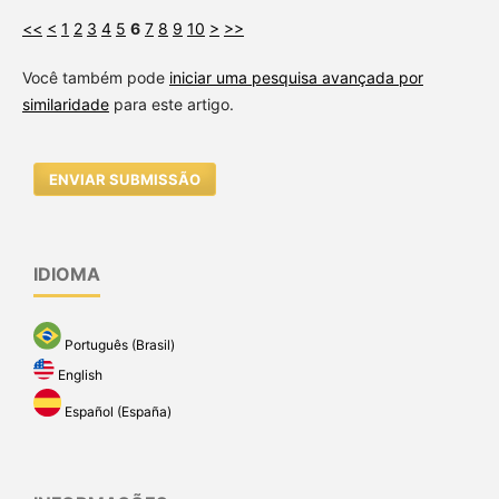
<<
<
1
2
3
4
5
6
7
8
9
10
>
>>
Você também pode
iniciar uma pesquisa avançada por
similaridade
para este artigo.
ENVIAR SUBMISSÃO
IDIOMA
Português (Brasil)
English
Español (España)