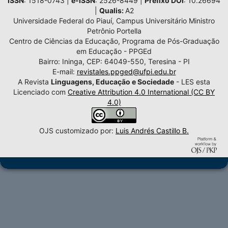
ISSN
: 1518-0743 |
e-ISSN
: 2526-8449 |
Prefixo DOI
: 10.26694
|
Qualis:
A2
Universidade Federal do Piauí, Campus Universitário Ministro
Petrônio Portella
Centro de Ciências da Educação, Programa de Pós-Graduação
em Educação - PPGEd
Bairro: Ininga, CEP: 64049-550, Teresina - PI
E-mail:
revistales.ppged@ufpi.edu.br
A Revista
Linguagens, Educação e Sociedade
- LES esta
Licenciado com
Creative Attribution 4.0 International (CC BY
4.0)
OJS customizado por:
Luis Andrés Castillo B.