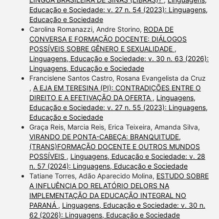
Educação e Sociedade: v. 27 n. 54 (2023): Linguagens,
Educação e Sociedade
Carolina Romanazzi, Andre Storino,
RODA DE
CONVERSA E FORMAÇÃO DOCENTE: DIÁLOGOS
POSSÍVEIS SOBRE GÊNERO E SEXUALIDADE
,
Linguagens, Educação e Sociedade: v. 30 n. 63 (2026):
Linguagens, Educação e Sociedade
Francislene Santos Castro, Rosana Evangelista da Cruz
,
A EJA EM TERESINA (PI): CONTRADIÇÕES ENTRE O
DIREITO E A EFETIVAÇÃO DA OFERTA
,
Linguagens,
Educação e Sociedade: v. 27 n. 55 (2023): Linguagens,
Educação e Sociedade
Graça Reis, Marcia Reis, Erica Teixeira, Amanda Silva,
VIRANDO DE PONTA-CABEÇA: BRANQUITUDE,
(TRANS)FORMAÇÃO DOCENTE E OUTROS MUNDOS
POSSÍVEIS
,
Linguagens, Educação e Sociedade: v. 28
n. 57 (2024): Linguagens, Educação e Sociedade
Tatiane Torres, Adão Aparecido Molina,
ESTUDO SOBRE
A INFLUÊNCIA DO RELATÓRIO DELORS NA
IMPLEMENTAÇÃO DA EDUCAÇÃO INTEGRAL NO
PARANÁ
,
Linguagens, Educação e Sociedade: v. 30 n.
62 (2026): Linguagens, Educação e Sociedade