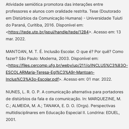
Atividade semiótica promotora das interações entre
professores e alunos com oralidade restrita. Tese (Doutorado
em Distúrbios da Comunicação Humana) - Universidade Tuiuti
do Paraná, Curitiba, 2016. Disponível em:
<
https://tede.utp.br/jspui/handle/tede/1284
>. Acesso em: 13
mar. 2022.
MANTOAN, M. T. É. Inclusão Escolar. O que é? Por quê? Como
fazer? São Paulo: Moderna, 2003. Disponível em:
<
https://files.cercomp.ufg.br/weby/up/211/o/INCLUS%C3%83O-
ESCOLARMaria-Teresa-Egl%C3%A9r-Mantoan-
Inclus%C3%A3o-Escolar.pdf
>. Acesso em: 01 mar. 2022.
NUNES, L. R. O. P. A comunicação alternativa para portadores
de distúrbios da fala e da comunicação. In: MARQUEZINE, M.
C.; ALMEIDA, M. A.; TANAKA, E. D. O. (Orgs). Perspectivas
multidisciplinares em Educação Especial II. Londrina: EDUEL,
2001.