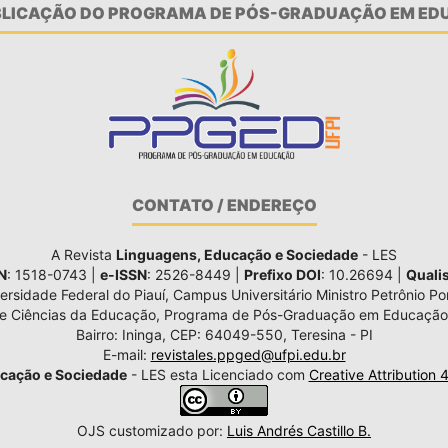
UBLICAÇÃO DO PROGRAMA DE PÓS-GRADUAÇÃO EM EDU
CONTATO / ENDEREÇO
A Revista
Linguagens, Educação e Sociedade
- LES
N
: 1518-0743 |
e-ISSN
: 2526-8449 |
Prefixo DOI
: 10.26694 |
Quali
ersidade Federal do Piauí, Campus Universitário Ministro Petrônio Por
de Ciências da Educação, Programa de Pós-Graduação em Educação
Bairro: Ininga, CEP: 64049-550, Teresina - PI
E-mail:
revistales.ppged@ufpi.edu.br
cação e Sociedade
- LES esta Licenciado com
Creative Attribution 
OJS customizado por:
Luis Andrés Castillo B.