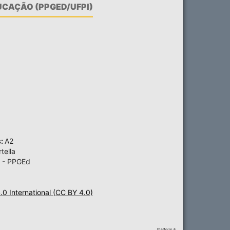
CAÇÃO (PPGED/UFPI)
s:
A2
tella
 - PPGEd
4.0 International (CC BY 4.0)