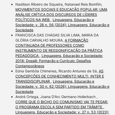
Nadilson Ribeiro de Siqueira, Natanael Reis Bomfim,
MOVIMENTOS SOCIAIS E EDUCAÇÃO POPULAR: UMA
ANÁLISE CRÍTICA DOS DISCURSOS DE LÍDERES
POLÍTICOS NA WEB
,
Linguagens, Educação e
Sociedade: v. 28 n. 56 (2024): Linguagens, Educação e
Sociedade
FRANCISCA DAS CHAGAS SILVA LIMA, MARIA DA
GLÓRIA CARVALHO MOURA,
A FORMAÇÃO
CONTINUADA DE PROFESSORES COMO
INSTRUMENTO DE RESSIGNIFICAÇÃO DA PRÁTICA
PEDAGÓGICA
,
Linguagens, Educação e Sociedade:
2018: Dossiê: Formação e Currículo: Desafios
Contemporâneos
Edna Gambôa Chimenes, Ricardo Antunes de Sá,
AS
CONCEPÇÕES DE CONHECIMENTO MULTI, INTER E
TRANSDISCIPLINAR
,
Linguagens, Educação e
Sociedade: v. 30 n. 62 (2026): Linguagens, Educação e
Sociedade
André Ortega, Joana D'Arc Germano Hollerbach ,
CORRE QUE O BICHO DO COMUNISMO VAI TE PEGAR:
O PROGRAMA ESCOLA SEM PARTIDO EM TRÂMITE
,
Linguagens, Educação e Sociedade: v. 27 n. 53 (2023):