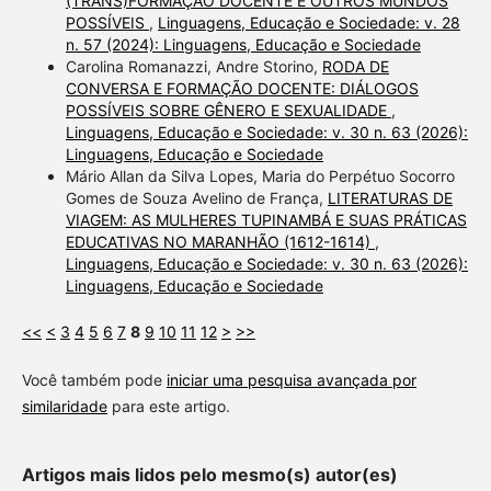
(TRANS)FORMAÇÃO DOCENTE E OUTROS MUNDOS
POSSÍVEIS
,
Linguagens, Educação e Sociedade: v. 28
n. 57 (2024): Linguagens, Educação e Sociedade
Carolina Romanazzi, Andre Storino,
RODA DE
CONVERSA E FORMAÇÃO DOCENTE: DIÁLOGOS
POSSÍVEIS SOBRE GÊNERO E SEXUALIDADE
,
Linguagens, Educação e Sociedade: v. 30 n. 63 (2026):
Linguagens, Educação e Sociedade
Mário Allan da Silva Lopes, Maria do Perpétuo Socorro
Gomes de Souza Avelino de França,
LITERATURAS DE
VIAGEM: AS MULHERES TUPINAMBÁ E SUAS PRÁTICAS
EDUCATIVAS NO MARANHÃO (1612-1614)
,
Linguagens, Educação e Sociedade: v. 30 n. 63 (2026):
Linguagens, Educação e Sociedade
<<
<
3
4
5
6
7
8
9
10
11
12
>
>>
Você também pode
iniciar uma pesquisa avançada por
similaridade
para este artigo.
Artigos mais lidos pelo mesmo(s) autor(es)