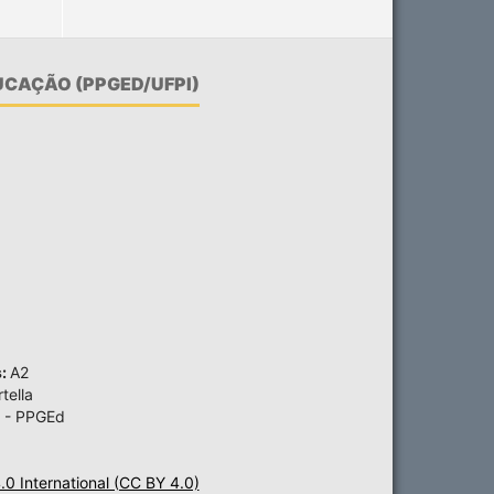
CAÇÃO (PPGED/UFPI)
s:
A2
tella
 - PPGEd
4.0 International (CC BY 4.0)