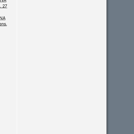
. 27
 NA
ens,