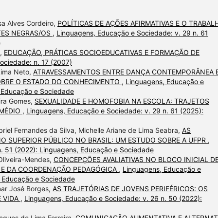
sa Alves Cordeiro,
POLÍTICAS DE AÇÕES AFIRMATIVAS E O TRABAL
TES NEGRAS/OS
,
Linguagens, Educação e Sociedade: v. 29 n. 61
e
,
EDUCAÇÃO, PRÁTICAS SOCIOEDUCATIVAS E FORMAÇÃO DE
ociedade: n. 17 (2007)
Lima Neto,
ATRAVESSAMENTOS ENTRE DANÇA CONTEMPORÂNEA 
OBRE O ESTADO DO CONHECIMENTO
,
Linguagens, Educação e
, Educação e Sociedade
eira Gomes,
SEXUALIDADE E HOMOFOBIA NA ESCOLA: TRAJETOS
 MÉDIO
,
Linguagens, Educação e Sociedade: v. 29 n. 61 (2025):
briel Fernandes da Silva, Michelle Ariane de Lima Seabra,
AS
NO SUPERIOR PÚBLICO NO BRASIL: UM ESTUDO SOBRE A UFPR
,
n. 51 (2022): Linguagens, Educação e Sociedade
 Oliveira-Mendes,
CONCEPÇÕES AVALIATIVAS NO BLOCO INICIAL D
S E DA COORDENAÇÃO PEDAGÓGICA
,
Linguagens, Educação e
s, Educação e Sociedade
lmar José Borges,
AS TRAJETÓRIAS DE JOVENS PERIFÉRICOS: OS
 VIDA
,
Linguagens, Educação e Sociedade: v. 26 n. 50 (2022):
cques de Lima Ferreira,
COMUNICAÇÃO AUMENTATIVA E ALTERNAT