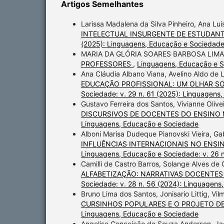
Artigos Semelhantes
Larissa Madalena da Silva Pinheiro, Ana Lui
INTELECTUAL INSURGENTE DE ESTUDAN
(2025): Linguagens, Educação e Sociedad
MARIA DA GLÓRIA SOARES BARBOSA LIMA
PROFESSORES
,
Linguagens, Educação e S
Ana Cláudia Albano Viana, Avelino Aldo de 
EDUCAÇÃO PROFISSIONAL: UM OLHAR S
Sociedade: v. 29 n. 61 (2025): Linguagens
Gustavo Ferreira dos Santos, Vivianne Oliv
DISCURSIVOS DE DOCENTES DO ENSINO
Linguagens, Educação e Sociedade
Alboni Marisa Dudeque Pianovski Vieira, Ga
INFLUÊNCIAS INTERNACIONAIS NO ENSI
Linguagens, Educação e Sociedade: v. 26 
Camilli de Castro Barros, Solange Alves de
ALFABETIZAÇÃO: NARRATIVAS DOCENTE
Sociedade: v. 28 n. 56 (2024): Linguagen
Bruno Lima dos Santos, Jonisario Littig, Vi
CURSINHOS POPULARES E O PROJETO DE
Linguagens, Educação e Sociedade
Angelise Conceição de Souza Andersen, Ja