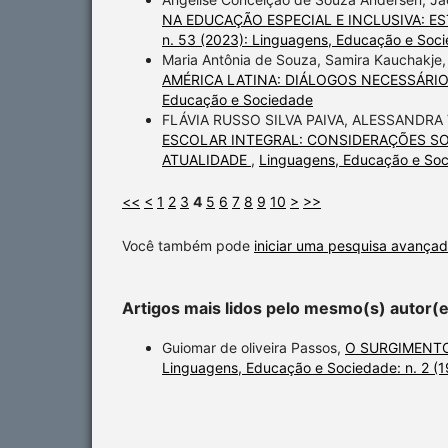
NA EDUCAÇÃO ESPECIAL E INCLUSIVA: ES
n. 53 (2023): Linguagens, Educação e Soc
Maria Antônia de Souza, Samira Kauchakje,
AMÉRICA LATINA: DIÁLOGOS NECESSÁRI
Educação e Sociedade
FLÁVIA RUSSO SILVA PAIVA, ALESSANDRA
ESCOLAR INTEGRAL: CONSIDERAÇÕES S
ATUALIDADE
,
Linguagens, Educação e Soc
<<
<
1
2
3
4
5
6
7
8
9
10
>
>>
Você também pode
iniciar uma pesquisa avançad
Artigos mais lidos pelo mesmo(s) autor(
Guiomar de oliveira Passos,
O SURGIMENTO
Linguagens, Educação e Sociedade: n. 2 (