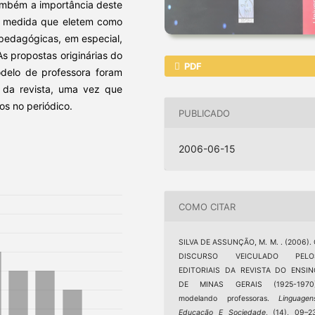
também a importância deste
 à medida que eletem como
 pedagógicas, em especial,
s propostas originárias do
PDF
delo de professora foram
is da revista, uma vez que
os no periódico.
PUBLICADO
2006-06-15
COMO CITAR
SILVA DE ASSUNÇÃO, M. M. . (2006).
DISCURSO VEICULADO PELO
EDITORIAIS DA REVISTA DO ENSIN
DE MINAS GERAIS (1925-1970)
modelando professoras.
Linguagen
Educação E Sociedade
, (14), 09–2