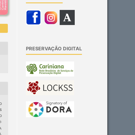
PRESERVAÇÃO DIGITAL
 O
S
O
:
s,
3.