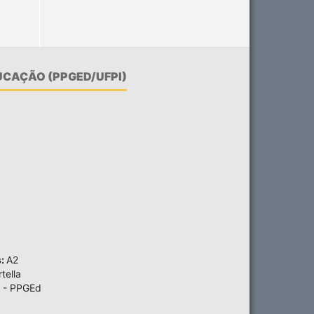
CAÇÃO (PPGED/UFPI)
s:
A2
tella
 - PPGEd