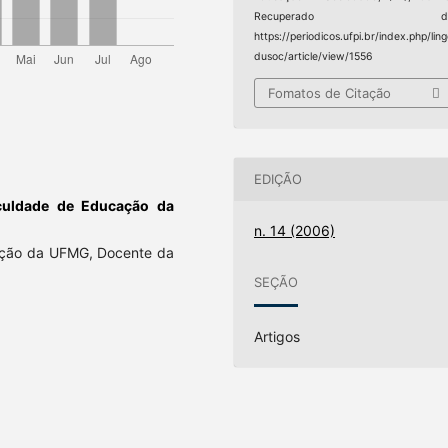
Recuperado d
https://periodicos.ufpi.br/index.php/lin
dusoc/article/view/1556
Fomatos de Citação
EDIÇÃO
culdade de Educação da
n. 14 (2006)
ção da UFMG, Docente da
SEÇÃO
Artigos