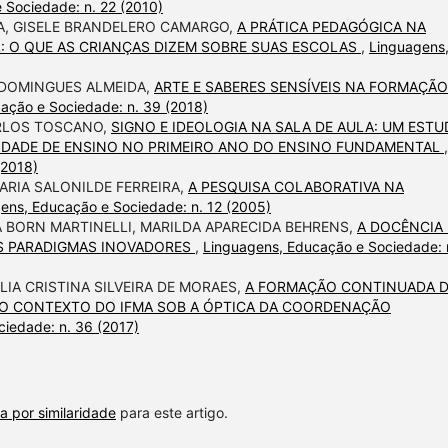
 Sociedade: n. 22 (2010)
A, GISELE BRANDELERO CAMARGO,
A PRÁTICA PEDAGÓGICA NA
: O QUE AS CRIANÇAS DIZEM SOBRE SUAS ESCOLAS
,
Linguagens
 DOMINGUES ALMEIDA,
ARTE E SABERES SENSÍVEIS NA FORMAÇÃO
ação e Sociedade: n. 39 (2018)
ARLOS TOSCANO,
SIGNO E IDEOLOGIA NA SALA DE AULA: UM EST
IDADE DE ENSINO NO PRIMEIRO ANO DO ENSINO FUNDAMENTAL
,
(2018)
MARIA SALONILDE FERREIRA,
A PESQUISA COLABORATIVA NA
ens, Educação e Sociedade: n. 12 (2005)
IA BORN MARTINELLI, MARILDA APARECIDA BEHRENS,
A DOCÊNCIA
OS PARADIGMAS INOVADORES
,
Linguagens, Educação e Sociedade: 
IA CRISTINA SILVEIRA DE MORAES,
A FORMAÇÃO CONTINUADA 
O CONTEXTO DO IFMA SOB A ÓPTICA DA COORDENAÇÃO
iedade: n. 36 (2017)
a por similaridade
para este artigo.