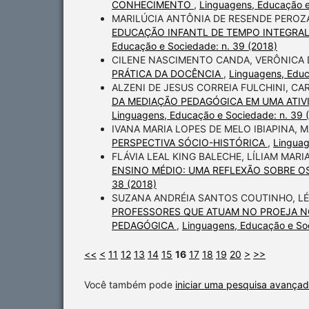
CONHECIMENTO
,
Linguagens, Educação e
MARILÚCIA ANTÔNIA DE RESENDE PEROZ
EDUCAÇÃO INFANTL DE TEMPO INTEGRAL
Educação e Sociedade: n. 39 (2018)
CILENE NASCIMENTO CANDA, VERÔNICA
PRÁTICA DA DOCÊNCIA
,
Linguagens, Educ
ALZENI DE JESUS CORREIA FULCHINI, C
DA MEDIAÇÃO PEDAGÓGICA EM UMA ATIV
Linguagens, Educação e Sociedade: n. 39 
IVANA MARIA LOPES DE MELO IBIAPINA, 
PERSPECTIVA SÓCIO-HISTÓRICA
,
Linguag
FLÁVIA LEAL KING BALECHE, LÍLIAM MAR
ENSINO MÉDIO: UMA REFLEXÃO SOBRE 
38 (2018)
SUZANA ANDRÉIA SANTOS COUTINHO, LÉL
PROFESSORES QUE ATUAM NO PROEJA N
PEDAGÓGICA
,
Linguagens, Educação e Soc
<<
<
11
12
13
14
15
16
17
18
19
20
>
>>
Você também pode
iniciar uma pesquisa avançad