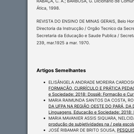
RABAÇA, C. A.; BARBOSA, G. Dicionário de Comuni
Ática, 1998.
REVISTA DO ENSINO DE MINAS GERAIS, Belo Horiz
Directoria da Instrucção / Orgão Tecnico da Secr
Secretaria da Educação e Saude Publica / Secreta
239, mar.1925 a mar. 1970.
Artigos Semelhantes
ELISÂNGELA ANDRADE MOREIRA CARDOSO,
FORMAÇÃO, CURRÍCULO E PRÁTICA PED
e Sociedade: 2018: Dossiê: Formação e Cur
MARIA RAIMUNDA SANTOS DA COSTA, R
DA UFPA NA REGIÃO OESTE DO PARÁ, DA
Linguagens, Educação e Sociedade: 2018: 
MARIA MAVANIER ASSIS SIQUARA, NELCI
produção de subjetividades na / pela esco
JOSÉ RIBAMAR DE BRITO SOUSA,
PESQUI