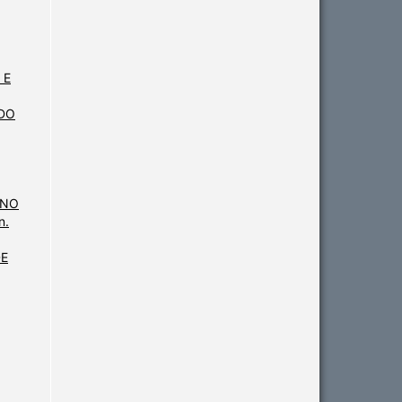
,
 E
UDO
 NO
n.
DE