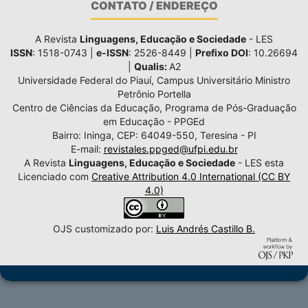
CONTATO / ENDEREÇO
A Revista
Linguagens, Educação e Sociedade
- LES
ISSN
: 1518-0743 |
e-ISSN
: 2526-8449 |
Prefixo DOI
: 10.26694
|
Qualis:
A2
Universidade Federal do Piauí, Campus Universitário Ministro
Petrônio Portella
Centro de Ciências da Educação, Programa de Pós-Graduação
em Educação - PPGEd
Bairro: Ininga, CEP: 64049-550, Teresina - PI
E-mail:
revistales.ppged@ufpi.edu.br
A Revista
Linguagens, Educação e Sociedade
- LES esta
Licenciado com
Creative Attribution 4.0 International (CC BY
4.0)
OJS customizado por:
Luis Andrés Castillo B.