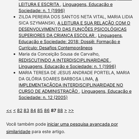
LEITURA E ESCRITA
,
Linguagens, Educação e
Sociedade: n. 1 (1996)
ZILDA PEREIRA DOS SANTOS NETA VITAL, MARIA LIDIA
SICA SZYMANSKI,
A LEITURA E SUA RELAÇÃO COM O
DESENVOLVIMENTO DAS FUNÇÕES PSICOLÓGICAS
SUPERIORES DA CRIANÇA ESCOLAR
,
Linguagens,
Educação e Sociedade: 2018: Dossiê: Formação e
Currículo: Desafios Contemporâneos
Maria da Conceição Sousa de Carvalho,
REDISCUTINDO A INTERDISCIPLINARIDADE
,
Linguagens, Educação e Sociedade: n. 1 (1996)
MARIA TERESA DE JESUS ANDRADE PORTELA, MARIA
DA GLÓRIA SOARES BARBOSA LIMA,
A
IMPLEMENTAÇÃODA INTERDISCIPLINARIDADE NO
CURSO DE ADMINISTRAÇÃO
,
Linguagens, Educação e
Sociedade: n. 12 (2005)
<<
<
82
83
84
85
86
87
88
>
>>
Você também pode
iniciar uma pesquisa avançada por
similaridade
para este artigo.