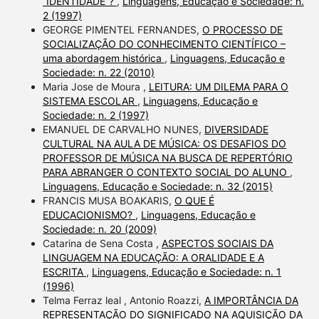
“IDENTIDADE”?
,
Linguagens, Educação e Sociedade: n.
2 (1997)
GEORGE PIMENTEL FERNANDES,
O PROCESSO DE
SOCIALIZAÇÃO DO CONHECIMENTO CIENTÍFICO –
uma abordagem histórica
,
Linguagens, Educação e
Sociedade: n. 22 (2010)
Maria Jose de Moura ,
LEITURA: UM DILEMA PARA O
SISTEMA ESCOLAR
,
Linguagens, Educação e
Sociedade: n. 2 (1997)
EMANUEL DE CARVALHO NUNES,
DIVERSIDADE
CULTURAL NA AULA DE MÚSICA: OS DESAFIOS DO
PROFESSOR DE MÚSICA NA BUSCA DE REPERTÓRIO
PARA ABRANGER O CONTEXTO SOCIAL DO ALUNO
,
Linguagens, Educação e Sociedade: n. 32 (2015)
FRANCIS MUSA BOAKARIS,
O QUE É
EDUCACIONISMO?
,
Linguagens, Educação e
Sociedade: n. 20 (2009)
Catarina de Sena Costa ,
ASPECTOS SOCIAIS DA
LINGUAGEM NA EDUCAÇÃO: A ORALIDADE E A
ESCRITA
,
Linguagens, Educação e Sociedade: n. 1
(1996)
Telma Ferraz leal , Antonio Roazzi,
A IMPORTÂNCIA DA
REPRESENTAÇÃO DO SIGNIFICADO NA AQUISIÇÃO DA