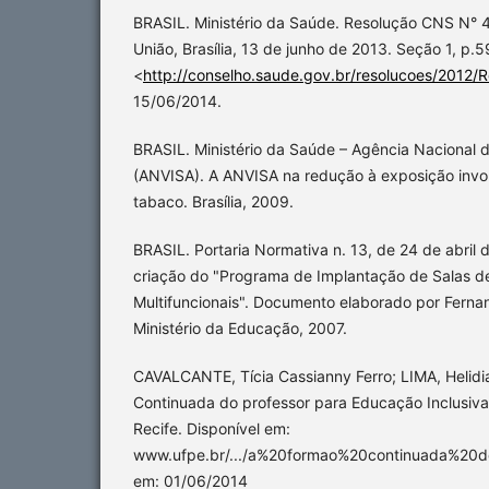
BRASIL. Ministério da Saúde. Resolução CNS N° 46
União, Brasília, 13 de junho de 2013. Seção 1, p.5
<
http://conselho.saude.gov.br/resolucoes/2012/
15/06/2014.
BRASIL. Ministério da Saúde – Agência Nacional de
(ANVISA). A ANVISA na redução à exposição invo
tabaco. Brasília, 2009.
BRASIL. Portaria Normativa n. 13, de 24 de abril 
criação do "Programa de Implantação de Salas d
Multifuncionais". Documento elaborado por Fernan
Ministério da Educação, 2007.
CAVALCANTE, Tícia Cassianny Ferro; LIMA, Helid
Continuada do professor para Educação Inclusiva
Recife. Disponível em:
www.ufpe.br/.../a%20formao%20continuada%20d
em: 01/06/2014