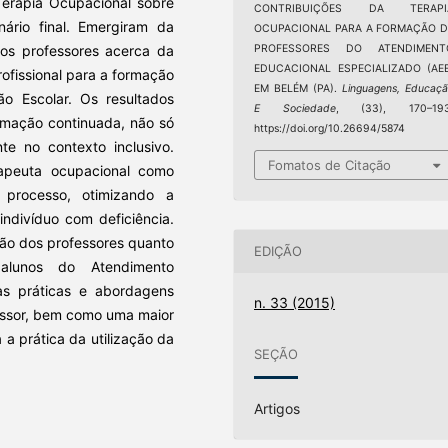
Terapia Ocupacional sobre
CONTRIBUIÇÕES DA TERAPI
nário final. Emergiram da
OCUPACIONAL PARA A FORMAÇÃO D
dos professores acerca da
PROFESSORES DO ATENDIMENT
EDUCACIONAL ESPECIALIZADO (AEE
rofissional para a formação
EM BELÉM (PA).
Linguagens, Educaç
ão Escolar. Os resultados
E Sociedade
, (33), 170–193
rmação continuada, não só
https://doi.org/10.26694/5874
te no contexto inclusivo.
Fomatos de Citação
erapeuta ocupacional como
e processo, otimizando a
indivíduo com deficiência.
ção dos professores quanto
EDIÇÃO
 alunos do Atendimento
as práticas e abordagens
n. 33 (2015)
essor, bem como uma maior
a prática da utilização da
SEÇÃO
Artigos