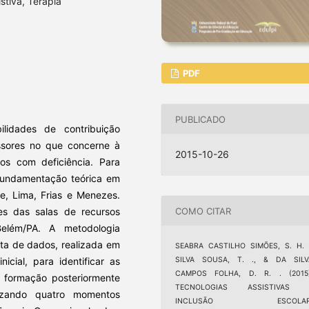
stiva, Terapia
PDF
PUBLICADO
ilidades de contribuição
ssores no que concerne à
2015-10-26
nos com deficiência. Para
fundamentação teórica em
te, Lima, Frias e Menezes.
COMO CITAR
es das salas de recursos
Belém/PA. A metodologia
eta de dados, realizada em
SEABRA CASTILHO SIMÕES, S. H. .
icial, para identificar as
SILVA SOUSA, T. ., & DA SILV
CAMPOS FOLHA, D. R. . (2015)
 formação posteriormente
TECNOLOGIAS ASSISTIVAS 
izando quatro momentos
INCLUSÃO ESCOLAR