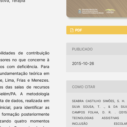
stiva, Terapia
PDF
PUBLICADO
ilidades de contribuição
ssores no que concerne à
2015-10-26
nos com deficiência. Para
fundamentação teórica em
te, Lima, Frias e Menezes.
COMO CITAR
es das salas de recursos
Belém/PA. A metodologia
eta de dados, realizada em
SEABRA CASTILHO SIMÕES, S. H. .
icial, para identificar as
SILVA SOUSA, T. ., & DA SILV
CAMPOS FOLHA, D. R. . (2015)
 formação posteriormente
TECNOLOGIAS ASSISTIVAS 
izando quatro momentos
INCLUSÃO ESCOLAR