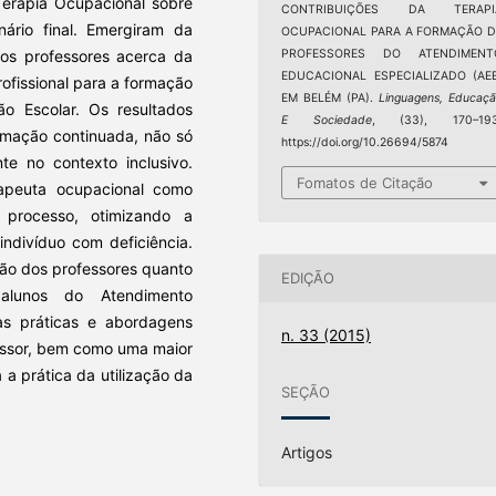
Terapia Ocupacional sobre
CONTRIBUIÇÕES DA TERAPI
nário final. Emergiram da
OCUPACIONAL PARA A FORMAÇÃO D
dos professores acerca da
PROFESSORES DO ATENDIMENT
EDUCACIONAL ESPECIALIZADO (AEE
rofissional para a formação
EM BELÉM (PA).
Linguagens, Educaç
ão Escolar. Os resultados
E Sociedade
, (33), 170–193
rmação continuada, não só
https://doi.org/10.26694/5874
te no contexto inclusivo.
Fomatos de Citação
erapeuta ocupacional como
e processo, otimizando a
indivíduo com deficiência.
ção dos professores quanto
EDIÇÃO
 alunos do Atendimento
as práticas e abordagens
n. 33 (2015)
essor, bem como uma maior
a prática da utilização da
SEÇÃO
Artigos