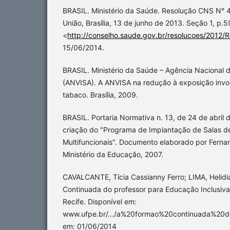
BRASIL. Ministério da Saúde. Resolução CNS N° 46
União, Brasília, 13 de junho de 2013. Seção 1, p.5
<
http://conselho.saude.gov.br/resolucoes/2012/
15/06/2014.
BRASIL. Ministério da Saúde – Agência Nacional de
(ANVISA). A ANVISA na redução à exposição invo
tabaco. Brasília, 2009.
BRASIL. Portaria Normativa n. 13, de 24 de abril 
criação do "Programa de Implantação de Salas d
Multifuncionais". Documento elaborado por Fernan
Ministério da Educação, 2007.
CAVALCANTE, Tícia Cassianny Ferro; LIMA, Helid
Continuada do professor para Educação Inclusiva
Recife. Disponível em:
www.ufpe.br/.../a%20formao%20continuada%20d
em: 01/06/2014