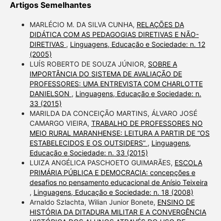
Artigos Semelhantes
MARLÉCIO M. DA SILVA CUNHA,
RELAÇÕES DA
DIDÁTICA COM AS PEDAGOGIAS DIRETIVAS E NÃO-
DIRETIVAS
,
Linguagens, Educação e Sociedade: n. 12
(2005)
LUÍS ROBERTO DE SOUZA JÚNIOR,
SOBRE A
IMPORTÂNCIA DO SISTEMA DE AVALIAÇÃO DE
PROFESSORES: UMA ENTREVISTA COM CHARLOTTE
DANIELSON
,
Linguagens, Educação e Sociedade: n.
33 (2015)
MARILDA DA CONCEIÇÃO MARTINS, ÁLVARO JOSÉ
CAMARGO VIEIRA,
TRABALHO DE PROFESSORES NO
MEIO RURAL MARANHENSE: LEITURA A PARTIR DE “OS
ESTABELECIDOS E OS OUTSIDERS”
,
Linguagens,
Educação e Sociedade: n. 33 (2015)
LUIZA ANGÉLICA PASCHOETO GUIMARÃES,
ESCOLA
PRIMÁRIA PÚBLICA E DEMOCRACIA: concepções e
desafios no pensamento educacional de Anísio Teixeira
,
Linguagens, Educação e Sociedade: n. 18 (2008)
Arnaldo Szlachta, Wilian Junior Bonete,
ENSINO DE
HISTÓRIA DA DITADURA MILITAR E A CONVERGÊNCIA