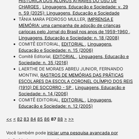
HISTÓRICA DOS ALUNOS ATRAVÉS DO USO DE
CHARGES
,
Linguagens, Educação e Sociedade: v. 29
n. 59 (2025): Linguagens, Educação e Sociedade
TÂNIA MARA PEDROSO MULLER,
IMPRENSA E
MEMÓRIA: uma campanha de adoção de crianças
cariocas pelo Jornal do Brasil nos anos de 1959-1960
,
Linguagens, Educação e Sociedade: n. 18 (2008)
COMITÊ EDITORIAL,
EDITORIAL
,
Linguagens,
Educação e Sociedade: n. 15 (2006)
Comitê Editorial,
EDITORIAL
,
Linguagens, Educação e
Sociedade: n. 35 (2016)
LAERTHE DE MORAES ABREU JUNIOR, FERNANDO
MONTINI,
RASTROS DE MEMÓRIAS DAS PRÁTICAS
ESCOLARES DA ESCOLA CORONEL OLÍMPIO DOS REIS
(1910) DE SOCORRO - SP
,
Linguagens, Educação e
Sociedade: n. 14 (2006)
COMITÊ EDITORIAL,
EDITORIAL
,
Linguagens,
Educação e Sociedade: n. 12 (2005)
<<
<
82
83
84
85
86
87
88
>
>>
Você também pode
iniciar uma pesquisa avançada por