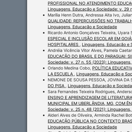
PROFISSIONAL NO ATENDIMENTO EDUCAC
Linguagens, Educação e Sociedade: v. 29 
Marília Henn Dutra, Andressa Aita Ivo, Juli
QUALIDADE: REPERCUSSÕES NO TRABA
Linguagens, Educação e Sociedade
Ricardo Antonio Gonçalves Teixeira, Uyara 
ESPECIAL E INCLUSÃO ESCOLAR EM GOIÁ
HOSPITALARES
,
Linguagens, Educação e S
Andréia Vicência Vitor Alves, Pamela Caet
EDUCAÇÃO DO BRASIL E DO PARAGUAI: SI
Sociedade: v. 27 n. 55 (2023): Linguagens
Orlando Medina Cobo,
POLÍTICA EDUCATIV
LA ESCUELA
,
Linguagens, Educação e Soc
NEMONE DE SOUSA PESSOA, JOVINA DA S
DO PISA
,
Linguagens, Educação e Sociedad
Sara Fernandes Teixeira Rodrigues, Anderso
ENSINO E APRENDIZAGEM DE LITERATUR
MUNICIPAL EM UBERLÂNDIA, MG, COM Ê
Sociedade: v. 25 n. 48 (2021): Linguagens
Alderi Alves de Oliveira, Arminda Rachel B
EDUCAÇÃO PÚBLICA NO CONTEXTO BRAS
Linguagens, Educação e Sociedade