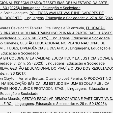
IONAL ESPECIALIZADO: TESSITURAS DE UM ESTADO DA ARTE
,
n. 60 (2025): Linguagens, Educação e Sociedade
ana Sales Jacques,
POLÍTICAS AVALIATIVAS E INDICADORES DE
LHO DOCENTE
,
Linguagens, Educação e Sociedade: v. 27 n. 55 (202
Soares Cavalcanti Teixeira, Rita Gangale Valenzuela,
EDUCAÇÃO
S, BRASIL: UM OLHAR TRANSDISCIPLINAR A PARTIR DAS CLASSES
ociedade: v. 29 n. 60 (2025): Linguagens, Educação e Sociedade
ano Gimenes,
GESTÃO EDUCACIONAL NO PLANO NACIONAL DE
MILITUDES, DIVERGÊNCIAS E DESAFIOS
,
Linguagens, Educação e
, Educação e Sociedade
A EN COLOMBIA: LA CALIDAD EDUCATIVA Y LA JUSTICIA SOCIAL 
iedade: v. 27 n. 55 (2023): Linguagens, Educação e Sociedade
ILVA,
GESTÃO EDUCACIONAL DO PIAUÍ E O USO DOS RESULTADO
e: n. 36 (2017)
n Claytom Ferreira Brettas, Otaviano José Pereira,
O PODCAST NO
A NA EDUCAÇÃO BÁSICA: UM ESTUDO EM UMA ESCOLA PÚBLICA
NFASE NOS ALUNOS PROTAGONISTAS.
,
Linguagens, Educação e
, Educação e Sociedade
otelho Mourão,
GESTÃO ESCOLAR DEMOCRÁTICA E PARTICIPATIVA D
ILEIRO
,
Linguagens, Educação e Sociedade: v. 29 n. 59 (2025):