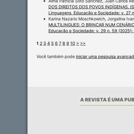
Alma Patricia Soto Sánchez, Juan Carlos 
DOS DIREITOS DOS POVOS INDÍGENAS. 
Linguagens, Educação e Sociedade: v. 27 
Karina Nazario Moschkowich, Jorgelina Ivan
MULTILINGUES: O BRINCAR NUM CENÁRIO
Educação e Sociedade: v. 29 n. 59 (2025)
1
2
3
4
5
6
7
8
9
10
>
>>
Você também pode
iniciar uma pesquisa avançad
A REVISTA É UMA P