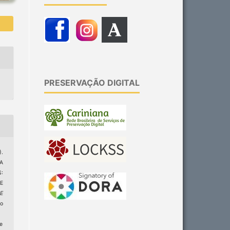
PRESERVAÇÃO DIGITAL
.
A
:
E
 E
do
ge