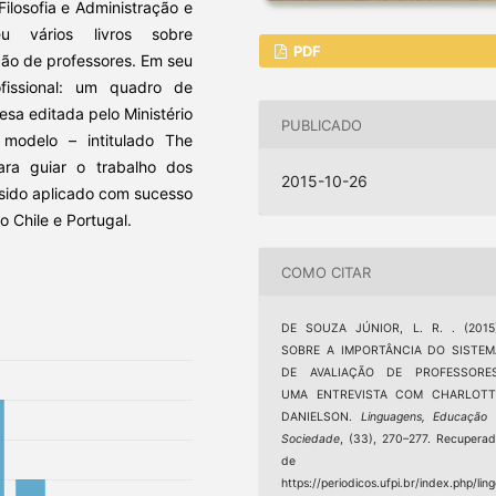
Filosofia e Administração e
eu vários livros sobre
PDF
ação de professores. Em seu
ofissional: um quadro de
sa editada pelo Ministério
PUBLICADO
modelo – intitulado The
ra guiar o trabalho dos
2015-10-26
 sido aplicado com sucesso
 Chile e Portugal.
COMO CITAR
DE SOUZA JÚNIOR, L. R. . (2015)
SOBRE A IMPORTÂNCIA DO SISTEM
DE AVALIAÇÃO DE PROFESSORES
UMA ENTREVISTA COM CHARLOTT
DANIELSON.
Linguagens, Educação
Sociedade
, (33), 270–277. Recupera
de
https://periodicos.ufpi.br/index.php/lin