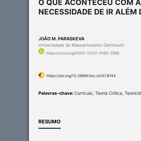
O QUE ACONTECEU COM A 
NECESSIDADE DE IR ALÉM 
JOÃO M. PARASKEVA
Universidade de Massachusetts-Dartmouth
https://orcid.org/0000-0002-4060-2896
https://doi.org/10.26694/les.v0i41.8744
Palavras-chave:
Currículo, Teoria Crítica, Teoricíd
RESUMO