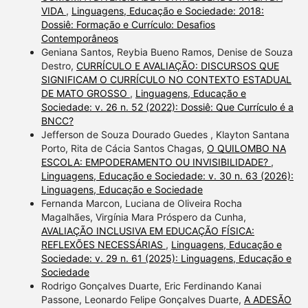
VIDA
,
Linguagens, Educação e Sociedade: 2018:
Dossiê: Formação e Currículo: Desafios
Contemporâneos
Geniana Santos, Reybia Bueno Ramos, Denise de Souza
Destro,
CURRÍCULO E AVALIAÇÃO: DISCURSOS QUE
SIGNIFICAM O CURRÍCULO NO CONTEXTO ESTADUAL
DE MATO GROSSO
,
Linguagens, Educação e
Sociedade: v. 26 n. 52 (2022): Dossiê: Que Currículo é a
BNCC?
Jefferson de Souza Dourado Guedes , Klayton Santana
Porto, Rita de Cácia Santos Chagas,
O QUILOMBO NA
ESCOLA: EMPODERAMENTO OU INVISIBILIDADE?
,
Linguagens, Educação e Sociedade: v. 30 n. 63 (2026):
Linguagens, Educação e Sociedade
Fernanda Marcon, Luciana de Oliveira Rocha
Magalhães, Virgínia Mara Próspero da Cunha,
AVALIAÇÃO INCLUSIVA EM EDUCAÇÃO FÍSICA:
REFLEXÕES NECESSÁRIAS
,
Linguagens, Educação e
Sociedade: v. 29 n. 61 (2025): Linguagens, Educação e
Sociedade
Rodrigo Gonçalves Duarte, Eric Ferdinando Kanai
Passone, Leonardo Felipe Gonçalves Duarte,
A ADESÃO