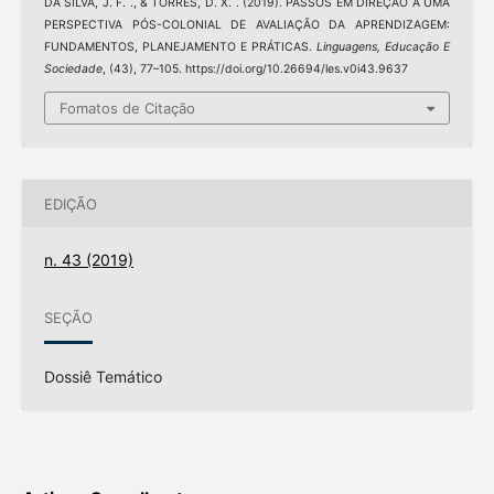
DA SILVA, J. F. ., & TORRES, D. X. . (2019). PASSOS EM DIREÇÃO A UMA
PERSPECTIVA PÓS-COLONIAL DE AVALIAÇÃO DA APRENDIZAGEM:
FUNDAMENTOS, PLANEJAMENTO E PRÁTICAS.
Linguagens, Educação E
Sociedade
, (43), 77–105. https://doi.org/10.26694/les.v0i43.9637
Fomatos de Citação
EDIÇÃO
n. 43 (2019)
SEÇÃO
Dossiê Temático