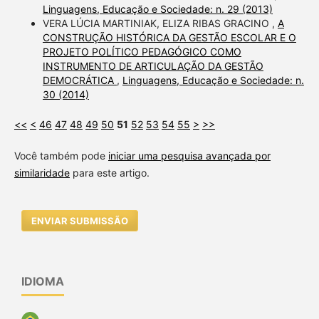
Linguagens, Educação e Sociedade: n. 29 (2013)
VERA LÚCIA MARTINIAK, ELIZA RIBAS GRACINO ,
A
CONSTRUÇÃO HISTÓRICA DA GESTÃO ESCOLAR E O
PROJETO POLÍTICO PEDAGÓGICO COMO
INSTRUMENTO DE ARTICULAÇÃO DA GESTÃO
DEMOCRÁTICA
,
Linguagens, Educação e Sociedade: n.
30 (2014)
<<
<
46
47
48
49
50
51
52
53
54
55
>
>>
Você também pode
iniciar uma pesquisa avançada por
similaridade
para este artigo.
ENVIAR SUBMISSÃO
IDIOMA