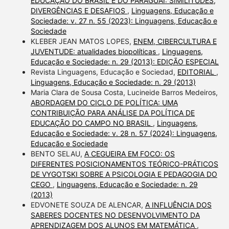
EDUCAÇÃO DO BRASIL E DO PARAGUAI: SIMILITUDES,
DIVERGÊNCIAS E DESAFIOS
,
Linguagens, Educação e
Sociedade: v. 27 n. 55 (2023): Linguagens, Educação e
Sociedade
KLEBER JEAN MATOS LOPES,
ENEM, CIBERCULTURA E
JUVENTUDE: atualidades biopolíticas
,
Linguagens,
Educação e Sociedade: n. 29 (2013): EDIÇÃO ESPECIAL
Revista Linguagens, Educação e Sociedad,
EDITORIAL
,
Linguagens, Educação e Sociedade: n. 29 (2013)
Maria Clara de Sousa Costa, Lucineide Barros Medeiros,
ABORDAGEM DO CICLO DE POLÍTICA: UMA
CONTRIBUIÇÃO PARA ANÁLISE DA POLÍTICA DE
EDUCAÇÃO DO CAMPO NO BRASIL
,
Linguagens,
Educação e Sociedade: v. 28 n. 57 (2024): Linguagens,
Educação e Sociedade
BENTO SELAU,
A CEGUEIRA EM FOCO: OS
DIFERENTES POSICIONAMENTOS TEÓRICO-PRÁTICOS
DE VYGOTSKI SOBRE A PSICOLOGIA E PEDAGOGIA DO
CEGO
,
Linguagens, Educação e Sociedade: n. 29
(2013)
EDVONETE SOUZA DE ALENCAR,
A INFLUÊNCIA DOS
SABERES DOCENTES NO DESENVOLVIMENTO DA
APRENDIZAGEM DOS ALUNOS EM MATEMÁTICA
,