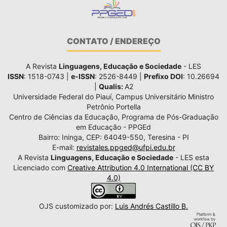
CONTATO / ENDEREÇO
A Revista
Linguagens, Educação e Sociedade
- LES
ISSN
: 1518-0743 |
e-ISSN
: 2526-8449 |
Prefixo DOI
: 10.26694
|
Qualis:
A2
Universidade Federal do Piauí, Campus Universitário Ministro
Petrônio Portella
Centro de Ciências da Educação, Programa de Pós-Graduação
em Educação - PPGEd
Bairro: Ininga, CEP: 64049-550, Teresina - PI
E-mail:
revistales.ppged@ufpi.edu.br
A Revista
Linguagens, Educação e Sociedade
- LES esta
Licenciado com
Creative Attribution 4.0 International (CC BY
4.0)
OJS customizado por:
Luis Andrés Castillo B.