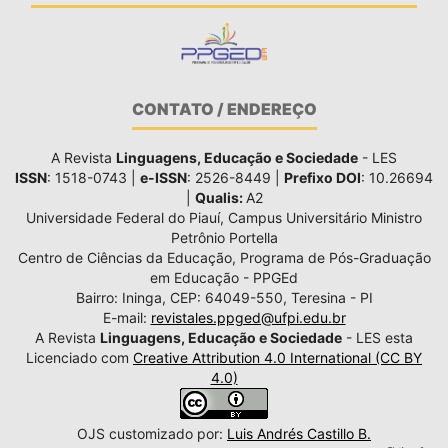
CONTATO / ENDEREÇO
A Revista
Linguagens, Educação e Sociedade
- LES
ISSN
: 1518-0743 |
e-ISSN
: 2526-8449 |
Prefixo DOI
: 10.26694
|
Qualis:
A2
Universidade Federal do Piauí, Campus Universitário Ministro
Petrônio Portella
Centro de Ciências da Educação, Programa de Pós-Graduação
em Educação - PPGEd
Bairro: Ininga, CEP: 64049-550, Teresina - PI
E-mail:
revistales.ppged@ufpi.edu.br
A Revista
Linguagens, Educação e Sociedade
- LES esta
Licenciado com
Creative Attribution 4.0 International (CC BY
4.0)
OJS customizado por:
Luis Andrés Castillo B.