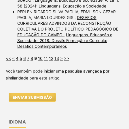
SURDO
,
Linguagens, Educação e Sociedade: v. 28 n.
58 (2024): Linguagens, Educação e Sociedade
RERLEN RICARDO SILVA PAGLIA, EDMILSON CEZAR
PAGLIA, MARIA LOURDES GISI,
DESAFIOS
CURRICULARES ADVINDOS DA RECONSTRUÇÃO
COLETIVA DO PROJETO POLÍTICO-PEDAGÓGICO DE
EDUCAÇÃO DO CAMPO
,
Linguagens, Educação e
Sociedade: 2018: Dossiê: Formação e Currículo:
Desafios Contemporâneos
<<
<
4
5
6
7
8
9
10
11
12
13
>
>>
Você também pode
iniciar uma pesquisa avançada por
similaridade
para este artigo.
ENVIAR SUBMISSÃO
IDIOMA