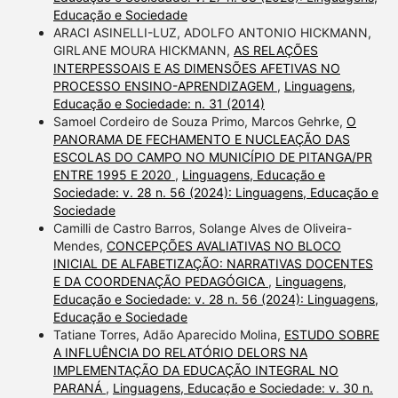
Educação e Sociedade
ARACI ASINELLI-LUZ, ADOLFO ANTONIO HICKMANN,
GIRLANE MOURA HICKMANN,
AS RELAÇÕES
INTERPESSOAIS E AS DIMENSÕES AFETIVAS NO
PROCESSO ENSINO-APRENDIZAGEM
,
Linguagens,
Educação e Sociedade: n. 31 (2014)
Samoel Cordeiro de Souza Primo, Marcos Gehrke,
O
PANORAMA DE FECHAMENTO E NUCLEAÇÃO DAS
ESCOLAS DO CAMPO NO MUNICÍPIO DE PITANGA/PR
ENTRE 1995 E 2020
,
Linguagens, Educação e
Sociedade: v. 28 n. 56 (2024): Linguagens, Educação e
Sociedade
Camilli de Castro Barros, Solange Alves de Oliveira-
Mendes,
CONCEPÇÕES AVALIATIVAS NO BLOCO
INICIAL DE ALFABETIZAÇÃO: NARRATIVAS DOCENTES
E DA COORDENAÇÃO PEDAGÓGICA
,
Linguagens,
Educação e Sociedade: v. 28 n. 56 (2024): Linguagens,
Educação e Sociedade
Tatiane Torres, Adão Aparecido Molina,
ESTUDO SOBRE
A INFLUÊNCIA DO RELATÓRIO DELORS NA
IMPLEMENTAÇÃO DA EDUCAÇÃO INTEGRAL NO
PARANÁ
,
Linguagens, Educação e Sociedade: v. 30 n.