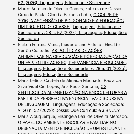
62 (2026): Linguagens, Educação e Sociedade
Marco Antonio de Oliveira Gomes, Fabrícia de Cassia
Grou de Paula, Claudia Barbosa Lobo,
O GOLPE DE
2016, A ASCENSÃO DE BOLSONARO E A EDUCAÇÃO:
UM PROJETO DE CLASSE
,
Linguagens, Educação e
Sociedade: v. 28 n. 57 (2024): Linguagens, Educação e
Sociedade
Enilton Ferreira Vieira, Piedade Lino Videira , Elivaldo
Serrão Custódio,
AS POLÍTICAS DE AÇÕES
AFIRMATIVAS NA GRADUAÇÃO E PÓS-GRADUAÇÃO DA
UNIFAP: ENTRE ACESSO, PERMANÊNCIA E EQUIDADE
,
Linguagens, Educação e Sociedade: v. 29 n. 61 (2025):
Linguagens, Educação e Sociedade
Maria Letícia Cautela de Almeida Machado, Paula da
Silva Vidal Cid Lopes, Ana Paula Santana,
OS
SENTIDOS DA ALFABETIZAÇÃO NA BNCC: LEITURAS A
PARTIR DA PERSPECTIVA ENUNCIATIVA-DISCURSIVA
DE LINGUAGEM
,
Linguagens, Educação e Sociedade:
v. 26 n. 52 (2022): Dossiê: Que Currículo é a BNCC?
Mariá Albuquerque, Elisangela Leal de Oliveira Mercado,
O PAPEL DO AMBIENTE ESCOLAR E FAMILIAR NO
DESENVOLVIMENTO E INCLUSÃO DE UM ESTUDANTE