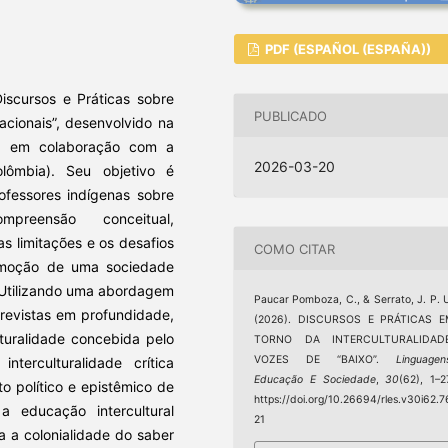
PDF (ESPAÑOL (ESPAÑA))
Discursos e Práticas sobre
PUBLICADO
acionais”, desenvolvido na
r) em colaboração com a
2026-03-20
ômbia). Seu objetivo é
ofessores indígenas sobre
mpreensão conceitual,
s limitações e os desafios
COMO CITAR
promoção de uma sociedade
. Utilizando uma abordagem
Paucar Pomboza, C., & Serrato, J. P. 
trevistas em profundidade,
(2026). DISCURSOS E PRÁTICAS E
lturalidade concebida pelo
TORNO DA INTERCULTURALIDADE
VOZES DE “BAIXO”.
Linguagen
terculturalidade crítica
Educação E Sociedade
,
30
(62), 1–2
o político e epistêmico de
https://doi.org/10.26694/rles.v30i62.7
 educação intercultural
21
ra a colonialidade do saber