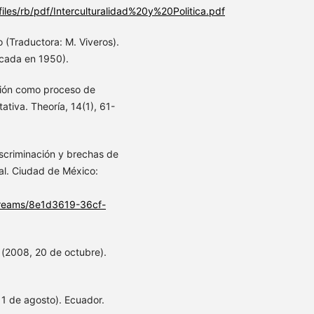
/files/rb/pdf/Interculturalidad%20y%20Politica.pdf
o (Traductora: M. Viveros).
icada en 1950).
ción como proceso de
ativa. Theoría, 14(1), 61-
iscriminación y brechas de
l. Ciudad de México:
tstreams/8e1d3619-36cf-
 (2008, 20 de octubre).
11 de agosto). Ecuador.