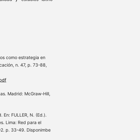
os como estrategia en
ación, n. 47, p. 73-88,
pdf
cas. Madrid: McGraw-Hill,
d. En: FULLER, N. (Ed.).
des. Lima: Red para el
002. p. 33-49. Disponimbe