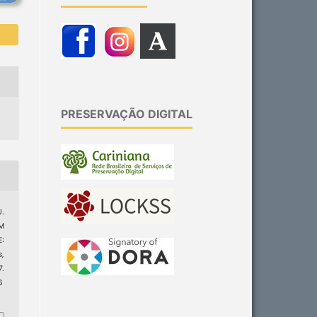
PRESERVAÇÃO DIGITAL
U.
M
:
s,
7.
6