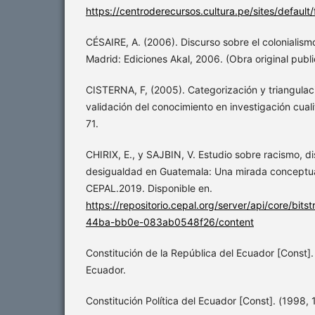
https://centroderecursos.cultura.pe/sites/default
CÉSAIRE, A. (2006). Discurso sobre el colonialism
Madrid: Ediciones Akal, 2006. (Obra original publ
CISTERNA, F, (2005). Categorización y triangula
validación del conocimiento en investigación cualit
71.
CHIRIX, E., y SAJBIN, V. Estudio sobre racismo, d
desigualdad en Guatemala: Una mirada conceptua
CEPAL.2019. Disponible en.
https://repositorio.cepal.org/server/api/core/bi
44ba-bb0e-083ab0548f26/content
Constitución de la República del Ecuador [Const].
Ecuador.
Constitución Política del Ecuador [Const]. (1998, 