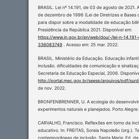
BRASIL. Lei nº 14.191, de 03 de agosto de 2021. A
de dezembro de 1996 (Lei de Diretrizes e Bases 
para dispor sobre a modalidade de educação bilín
Presidência da República 2021. Disponível em:
https://www.in.gov.br/en/web/dou/-/lei-n-14.19
336083749
. Acesso em: 25 mar. 2022.
BRASIL. Ministério da Educação. Educação infantil
inclusão. dificuldades de comunicação e sinalizaç
Secretaria de Educação Especial, 2006. Disponív
http://portal.mec.gov.br/seesp/arquivos/pdf/sur
de nov. 2022.
BRONFENBRENNER, U. A ecologia do desenvolvi
experimentos naturais e planejados. Porto Alegre
CARVALHO, Francisco. Reflexões em torno da inc
educativo. In: FREITAS, Soraia Napoleão (org.). 
contemporâneas de inclusão. Santa Maria: Ed. da