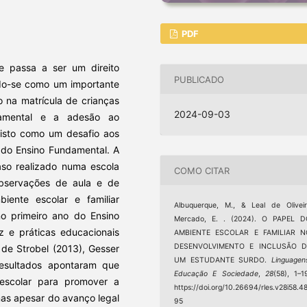
PDF
e passa a ser um direito
PUBLICADO
ndo-se como um importante
to na matrícula de crianças
2024-09-03
damental e a adesão ao
visto como um desafio aos
 do Ensino Fundamental. A
aso realizado numa escola
COMO CITAR
observações de aula e de
iente escolar e familiar
Albuquerque, M., & Leal de Olivei
no primeiro ano do Ensino
Mercado, E. . (2024). O PAPEL D
z e práticas educacionais
AMBIENTE ESCOLAR E FAMILIAR N
DESENVOLVIMENTO E INCLUSÃO D
 de Strobel (2013), Gesser
UM ESTUDANTE SURDO.
Linguagen
resultados apontaram que
Educação E Sociedade
,
28
(58), 1–1
escolar para promover a
https://doi.org/10.26694/rles.v28i58.4
mas apesar do avanço legal
95