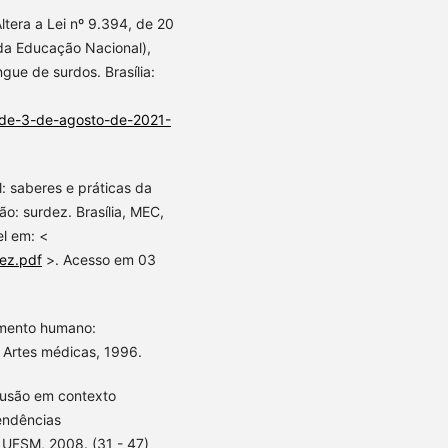
ltera a Lei nº 9.394, de 20
da Educação Nacional),
gue de surdos. Brasília:
1-de-3-de-agosto-de-2021-
: saberes e práticas da
ão: surdez. Brasília, MEC,
el em: <
dez.pdf
>. Acesso em 03
mento humano:
: Artes médicas, 1996.
lusão em contexto
Tendências
 UFSM, 2008. (31 - 47)