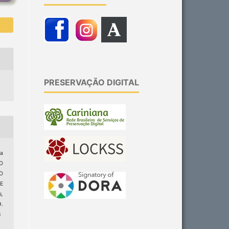
PRESERVAÇÃO DIGITAL
ra
O
O
E
s,
9.
8