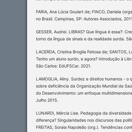
FARIA, Ana Lúcia Goulart de; FINCO, Daniela (orgs.
no Brasil. Campinas, SP: Autores Associados, 2011
GESSER, Audrei. LIBRAS? Que língua é essa?: Cr
torno da língua de sinais e da realidade surda. S
LACERDA, Cristina Broglia Feitosa de; SANTOS, Lar
Tenho um aluno surdo, e agora? Introdução à Lib
São Carlos: EdUFSCar. 2021.
LAMOGLIA, Aliny. Surdez e direitos humanos - o qu
sobre deficiência da Organização Mundial da Saú
do Desenvolvimento: um enfoque multidimension
Julho 2015.
LUNARDI, Márcia Lise. Pedagogia da diversidade
diferença? Singularidades nos discursos das polític
FREITAS, Soraia Napoleão (org.). Tendências con