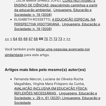
, ZÉLIA MARIA SPARES JÓFILI,
CONSTRUTIVISMO E
ENSINO DE CIÊNCIAS: descobrindo caminhos a partir
da educação ambiental
,
Linguagens, Educação e
Sociedade: n. 19 (2008)
ELISABETH ROSSETTO,
A EDUCAÇÃO ESPECIAL NA
PERSPECTIVA VIGOTSKIANA
,
Linguagens, Educação e
Sociedade: n. 19 (2008)
<<
<
64
65
66
67
68
69
70
71
72
73
>
>>
Você também pode
iniciar uma pesquisa avançada por
similaridade
para este artigo.
Artigos mais lidos pelo mesmo(s) autor(es)
Fernanda Marcon, Luciana de Oliveira Rocha
Magalhães, Virgínia Mara Próspero da Cunha,
AVALIAÇÃO INCLUSIVA EM EDUCAÇÃO FÍSICA:
REFLEXÕES NECESSÁRIAS
,
Linguagens, Educação e
Sociedade: v. 29 n. 61 (2025): Linguagens, Educação e
Sociedade