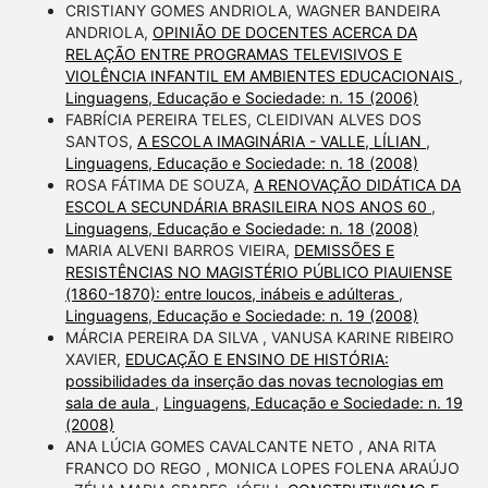
CRISTIANY GOMES ANDRIOLA, WAGNER BANDEIRA
ANDRIOLA,
OPINIÃO DE DOCENTES ACERCA DA
RELAÇÃO ENTRE PROGRAMAS TELEVISIVOS E
VIOLÊNCIA INFANTIL EM AMBIENTES EDUCACIONAIS
,
Linguagens, Educação e Sociedade: n. 15 (2006)
FABRÍCIA PEREIRA TELES, CLEIDIVAN ALVES DOS
SANTOS,
A ESCOLA IMAGINÁRIA - VALLE, LÍLIAN
,
Linguagens, Educação e Sociedade: n. 18 (2008)
ROSA FÁTIMA DE SOUZA,
A RENOVAÇÃO DIDÁTICA DA
ESCOLA SECUNDÁRIA BRASILEIRA NOS ANOS 60
,
Linguagens, Educação e Sociedade: n. 18 (2008)
MARIA ALVENI BARROS VIEIRA,
DEMISSÕES E
RESISTÊNCIAS NO MAGISTÉRIO PÚBLICO PIAUIENSE
(1860-1870): entre loucos, inábeis e adúlteras
,
Linguagens, Educação e Sociedade: n. 19 (2008)
MÁRCIA PEREIRA DA SILVA , VANUSA KARINE RIBEIRO
XAVIER,
EDUCAÇÃO E ENSINO DE HISTÓRIA:
possibilidades da inserção das novas tecnologias em
sala de aula
,
Linguagens, Educação e Sociedade: n. 19
(2008)
ANA LÚCIA GOMES CAVALCANTE NETO , ANA RITA
FRANCO DO REGO , MONICA LOPES FOLENA ARAÚJO