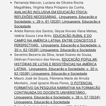
Fernanda Marcon, Luciana de Oliveira Rocha
Magalhães, Virgínia Mara Próspero da Cunha,
AVALIAÇÃO INCLUSIVA EM EDUCAÇÃO FÍSICA:
REFLEXÕES NECESSÁRIAS
,
Linguagens, Educação e
Sociedade: v. 29 n. 61 (2025): Linguagens, Educação e
Sociedade
Arlete Ramos dos Santos, Geysa Novais Viana Matias,
Valéria Souza Lima Brito,
EDUCAÇÃO RURAL E DO
CAMPO NA AMÉRICA LATINA: ENTRE CONCEITOS E
PERSPECTIVAS
,
Linguagens, Educação e Sociedade: v.
30 n. 62 (2026): Linguagens, Educação e Sociedade
Severino Bezerra da Silva, Israel Soares de Sousa,
Gildivan Francisco das Neves,
EDUCAÇÃO POPULAR:
HISTÓRIAS DE LUTAS E RESISTÊNCIAS NA AMÉRICA
LATINA
,
Linguagens, Educação e Sociedade: v. 30 n.
62 (2026): Linguagens, Educação e Sociedade
Mauro José de Souza, Filomena Maria de Arruda
Monteiro, José Ignacio Rivas Flores,
O POTENCIAL
FORMATIVO DA PESQUISA NARRATIVA NA FORMAÇÃO
CONTINUADA DO DOCENTE UNIVERSITÁRIO
,
Linguagens, Educação e Sociedade: v. 28 n. 57 (2024):
Linguagens, Educação e Sociedade