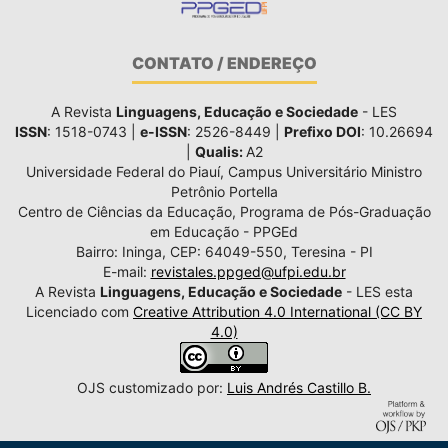
CONTATO / ENDEREÇO
A Revista
Linguagens, Educação e Sociedade
- LES
ISSN
: 1518-0743 |
e-ISSN
: 2526-8449 |
Prefixo DOI
: 10.26694
|
Qualis:
A2
Universidade Federal do Piauí, Campus Universitário Ministro
Petrônio Portella
Centro de Ciências da Educação, Programa de Pós-Graduação
em Educação - PPGEd
Bairro: Ininga, CEP: 64049-550, Teresina - PI
E-mail:
revistales.ppged@ufpi.edu.br
A Revista
Linguagens, Educação e Sociedade
- LES esta
Licenciado com
Creative Attribution 4.0 International (CC BY
4.0)
OJS customizado por:
Luis Andrés Castillo B.