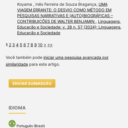
Koyama , Inês Ferreira de Souza Bragança,
UMA
VIAGEM ERRANTE: O DESVIO COMO MÉTODO EM
PESQUISAS NARRATIVAS E (AUTO)BIOGRÁFICAS –
CONTRIBUIÇÕES DE WALTER BENJAMIN
,
Linguagens,
Educação e Sociedade: v. 28 n. 57 (2024): Linguagens,
Educação e Sociedade
1
2
3
4
5
6
7
8
9
10
>
>>
Você também pode
iniciar uma pesquisa avançada por
similaridade
para este artigo.
ENVIAR SUBMISSÃO
IDIOMA
Português (Brasil)