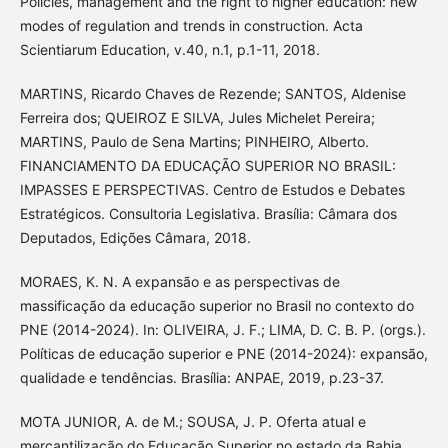
Policies, management and the right to higher education: new
modes of regulation and trends in construction. Acta
Scientiarum Education, v.40, n.1, p.1-11, 2018.
MARTINS, Ricardo Chaves de Rezende; SANTOS, Aldenise
Ferreira dos; QUEIROZ E SILVA, Jules Michelet Pereira;
MARTINS, Paulo de Sena Martins; PINHEIRO, Alberto.
FINANCIAMENTO DA EDUCAÇÃO SUPERIOR NO BRASIL:
IMPASSES E PERSPECTIVAS. Centro de Estudos e Debates
Estratégicos. Consultoria Legislativa. Brasília: Câmara dos
Deputados, Edições Câmara, 2018.
MORAES, K. N. A expansão e as perspectivas de
massificação da educação superior no Brasil no contexto do
PNE (2014-2024). In: OLIVEIRA, J. F.; LIMA, D. C. B. P. (orgs.).
Políticas de educação superior e PNE (2014-2024): expansão,
qualidade e tendências. Brasília: ANPAE, 2019, p.23-37.
MOTA JUNIOR, A. de M.; SOUSA, J. P. Oferta atual e
mercantilização do Educação Superior no estado da Bahia.