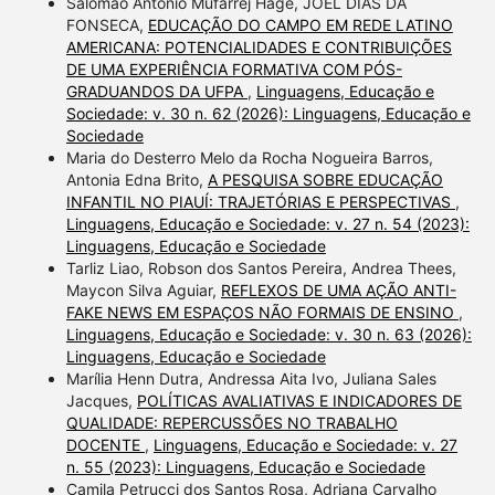
Salomão Antônio Mufarrej Hage, JOEL DIAS DA
FONSECA,
EDUCAÇÃO DO CAMPO EM REDE LATINO
AMERICANA: POTENCIALIDADES E CONTRIBUIÇÕES
DE UMA EXPERIÊNCIA FORMATIVA COM PÓS-
GRADUANDOS DA UFPA
,
Linguagens, Educação e
Sociedade: v. 30 n. 62 (2026): Linguagens, Educação e
Sociedade
Maria do Desterro Melo da Rocha Nogueira Barros,
Antonia Edna Brito,
A PESQUISA SOBRE EDUCAÇÃO
INFANTIL NO PIAUÍ: TRAJETÓRIAS E PERSPECTIVAS
,
Linguagens, Educação e Sociedade: v. 27 n. 54 (2023):
Linguagens, Educação e Sociedade
Tarliz Liao, Robson dos Santos Pereira, Andrea Thees,
Maycon Silva Aguiar,
REFLEXOS DE UMA AÇÃO ANTI-
FAKE NEWS EM ESPAÇOS NÃO FORMAIS DE ENSINO
,
Linguagens, Educação e Sociedade: v. 30 n. 63 (2026):
Linguagens, Educação e Sociedade
Marília Henn Dutra, Andressa Aita Ivo, Juliana Sales
Jacques,
POLÍTICAS AVALIATIVAS E INDICADORES DE
QUALIDADE: REPERCUSSÕES NO TRABALHO
DOCENTE
,
Linguagens, Educação e Sociedade: v. 27
n. 55 (2023): Linguagens, Educação e Sociedade
Camila Petrucci dos Santos Rosa, Adriana Carvalho