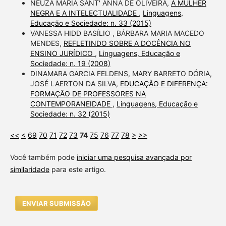
NEUZA MARIA SANT' ANNA DE OLIVEIRA,
A MULHER
NEGRA E A INTELECTUALIDADE
,
Linguagens,
Educação e Sociedade: n. 33 (2015)
VANESSA HIDD BASÍLIO , BÁRBARA MARIA MACEDO
MENDES,
REFLETINDO SOBRE A DOCÊNCIA NO
ENSINO JURÍDICO
,
Linguagens, Educação e
Sociedade: n. 19 (2008)
DINAMARA GARCIA FELDENS, MARY BARRETO DÓRIA,
JOSÉ LAERTON DA SILVA,
EDUCAÇÃO E DIFERENÇA:
FORMAÇÃO DE PROFESSORES NA
CONTEMPORANEIDADE
,
Linguagens, Educação e
Sociedade: n. 32 (2015)
<<
<
69
70
71
72
73
74
75
76
77
78
>
>>
Você também pode
iniciar uma pesquisa avançada por
similaridade
para este artigo.
ENVIAR SUBMISSÃO