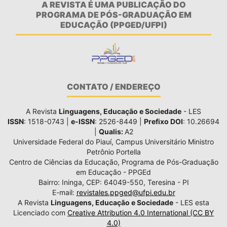
A REVISTA É UMA PUBLICAÇÃO DO
PROGRAMA DE PÓS-GRADUAÇÃO EM
EDUCAÇÃO (PPGED/UFPI)
CONTATO / ENDEREÇO
A Revista
Linguagens, Educação e Sociedade
- LES
ISSN
: 1518-0743 |
e-ISSN
: 2526-8449 |
Prefixo DOI
: 10.26694
|
Qualis:
A2
Universidade Federal do Piauí, Campus Universitário Ministro
Petrônio Portella
Centro de Ciências da Educação, Programa de Pós-Graduação
em Educação - PPGEd
Bairro: Ininga, CEP: 64049-550, Teresina - PI
E-mail:
revistales.ppged@ufpi.edu.br
A Revista
Linguagens, Educação e Sociedade
- LES esta
Licenciado com
Creative Attribution 4.0 International (CC BY
4.0)