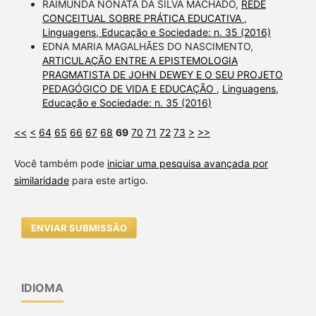
RAIMUNDA NONATA DA SILVA MACHADO,
REDE
CONCEITUAL SOBRE PRÁTICA EDUCATIVA
,
Linguagens, Educação e Sociedade: n. 35 (2016)
EDNA MARIA MAGALHÃES DO NASCIMENTO,
ARTICULAÇÃO ENTRE A EPISTEMOLOGIA
PRAGMATISTA DE JOHN DEWEY E O SEU PROJETO
PEDAGÓGICO DE VIDA E EDUCAÇÃO
,
Linguagens,
Educação e Sociedade: n. 35 (2016)
<<
<
64
65
66
67
68
69
70
71
72
73
>
>>
Você também pode
iniciar uma pesquisa avançada por
similaridade
para este artigo.
ENVIAR SUBMISSÃO
IDIOMA