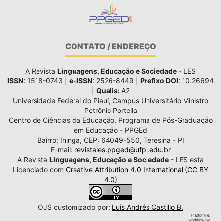
CONTATO / ENDEREÇO
A Revista
Linguagens, Educação e Sociedade
- LES
ISSN
: 1518-0743 |
e-ISSN
: 2526-8449 |
Prefixo DOI
: 10.26694
|
Qualis:
A2
Universidade Federal do Piauí, Campus Universitário Ministro
Petrônio Portella
Centro de Ciências da Educação, Programa de Pós-Graduação
em Educação - PPGEd
Bairro: Ininga, CEP: 64049-550, Teresina - PI
E-mail:
revistales.ppged@ufpi.edu.br
A Revista
Linguagens, Educação e Sociedade
- LES esta
Licenciado com
Creative Attribution 4.0 International (CC BY
4.0)
OJS customizado por:
Luis Andrés Castillo B.