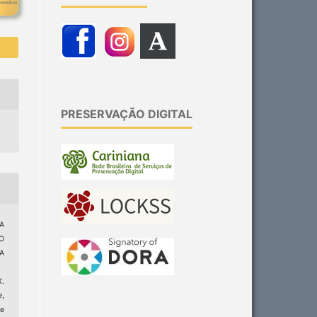
PRESERVAÇÃO DIGITAL
RA
 O
A
.
e
,
e