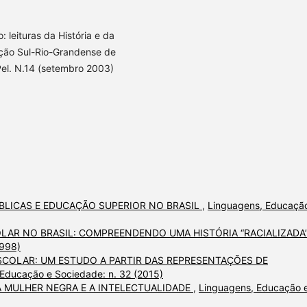
leituras da História e da
ação Sul-Rio-Grandense de
el. N.14 (setembro 2003)
.
ÚBLICAS E EDUCAÇÃO SUPERIOR NO BRASIL
,
Linguagens, Educaçã
LAR NO BRASIL: COMPREENDENDO UMA HISTÓRIA “RACIALIZADA
1998)
SCOLAR: UM ESTUDO A PARTIR DAS REPRESENTAÇÕES DE
Educação e Sociedade: n. 32 (2015)
A MULHER NEGRA E A INTELECTUALIDADE
,
Linguagens, Educação 