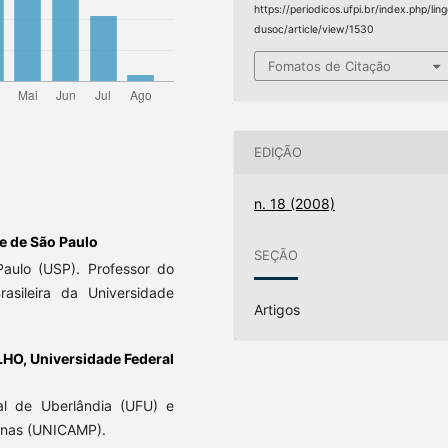
https://periodicos.ufpi.br/index.php/lin
dusoc/article/view/1530
Fomatos de Citação
EDIÇÃO
n. 18 (2008)
e de São Paulo
SEÇÃO
Paulo (USP). Professor do
sileira da Universidade
Artigos
LHO,
Universidade Federal
l de Uberlândia (UFU) e
inas (UNICAMP).