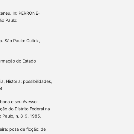
Ateneu. In: PERRONE-
ão Paulo:
a. São Paulo: Cultrix,
ormação do Estado
, História: possibilidades,
4.
bana e seu Avesso:
ão do Distrito Federal na
o Paulo, n. 8-9, 1985.
leira: posa de ficção: de