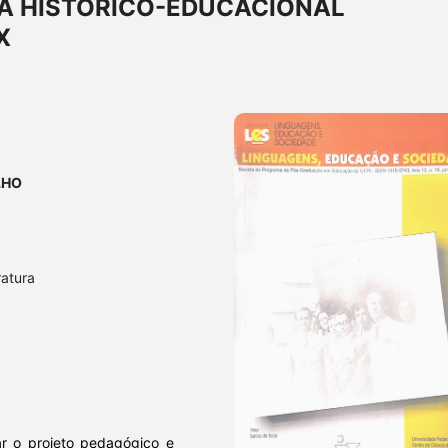
VA HISTÓRICO-EDUCACIONAL
X
LHO
ratura
ar o projeto pedagógico e