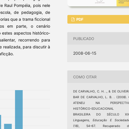
 de Raul Pompéia, pois nele
scola, de pedagogia, de
orias que a trama ficcional
PDF
os em parte, o cenário
o estes aspectos histórico-
PUBLICADO
alientar, recorrendo para
e realizada, para discutir à
2008-06-15
aficção.
COMO CITAR
DE CARVALHO, C. H. ., & DE OLIVEI
BAR DE CARVALHO, L. B. . (2008).
ATENEU NA PERSPECTIV
HISTÓRICO-EDUCACIONAL
BRASILEIRA DO SÉCULO XIX
Linguagens, Educação E Sociedad
(18), 54–67. Recuperado d