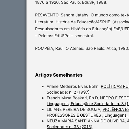
1870 a 1920. São Paulo: EduSP, 1988.
PESAVENTO, Sandra Jatahy. O mundo como texto: 
Literatura. História da Educação/ASPHE. (Associ
Pesquisadores em História da Educação) FaE/UFP
– Pelotas: EdUFPel – semestral.
POMPÉIA, Raul. O Ateneu. São Paulo: Ática, 1990
Artigos Semelhantes
Arlene Medeiros Elvas Bohn,
POLÍTICAS P
Sociedade: n. 2 (1997)
Francis Musa Boakari, Ph.D,
NEGRO E ESCO
Linguagens, Educação e Sociedade: n. 3 (
LILIANE PEREIRA DE SOUZA,
VIOLÊNCIA E
PROFESSORES E GESTORES
,
Linguagens, 
NEUZA MARIA SANT' ANNA DE OLIVEIRA,
Sociedade: n. 33 (2015)